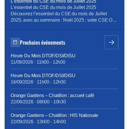
assureur, avec Groupe Henner comme gestionnaire.
L’essentiel du CSE du mois de Juillet 2025
Ce nouveau dispositif fait évoluer la couverture, les
L’essentiel du CSE du mois de Juillet 2025
niveaux de remboursement, le reste à charge et les
Découvrez l’essentiel du CSE du mois de Juillet
démarches […]
2025, avec au sommaire : Noël 2025 : votre CSE OFS
toujours le plus généreux de tous les CSE d’Orange
Contribution du CSE OFS au budget de
fonctionnement 2025 du CSEC Objectifs collectifs
Prochains événements
PVM 2024 & 2025 d’OFS : […]
Heure Du Mois DTOF/DSI/DISU
11/09/2026
·
11h00
-
12h00
Heure Du Mois DTOF/DSI/DISU
16/09/2026
·
11h00
-
12h00
Orange Gardens – Chatillon : accueil café
22/09/2026
·
08h00
-
10h30
Orange Gardens – Chatillon : HIS Nationale
22/09/2026
·
13h00
-
14h00