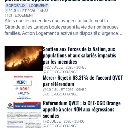
salariés
BORDEAUX
LOGEMENT
30 JUILLET 2026 - 14H33
CIT LOGEMENT
Alors que les incendies qui ravagent actuellement la
Gironde et les Landes bouleversent la vie de nombreuses
familles, Action Logement a activé un dispositif d’urgence
exceptionnel pour accompagner les salariés sinistrés.
Fidèle à sa mission d’utilité sociale, le Groupe mobilise
Soutien aux Forces de la Nation, aux
immédiatement ses équipes afin de proposer un diagnostic
populations et aux salariés impactés
personnalisé, des aides financières pour faire face aux
par les incendies
premières dépenses, […]
27 JUILLET 2026 - 16H30
CFE-CGC ORANGE
Merci : Rejet à 63,31% de l’accord QVCT
par référendum
10 JUILLET 2026 - 06H39
CFE-CGC ORANGE
Référendum QVCT : la CFE-CGC Orange
appelle à voter NON aux régressions
sociales
2 JUILLET 2026 - 15H00
CFE-CGC ORANGE