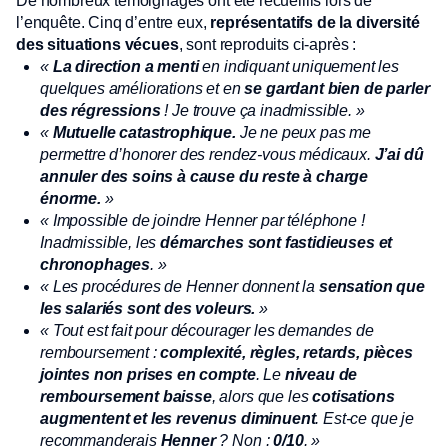
De nombreux témoignages ont été recueillis lors de
l’enquête. Cinq d’entre eux,
représentatifs de la diversité
des situations vécues
, sont reproduits ci-après :
«
La direction a menti
en indiquant uniquement les
quelques améliorations et en
se gardant bien de parler
des régressions
! Je trouve ça inadmissible. »
«
Mutuelle catastrophique.
Je ne peux pas me
permettre d’honorer des rendez-vous médicaux.
J’ai dû
annuler des soins à cause du reste à charge
énorme.
»
« Impossible de joindre Henner par téléphone !
Inadmissible, les
démarches sont fastidieuses et
chronophages
. »
« Les procédures de Henner donnent la
sensation que
les salariés sont des voleurs.
»
« Tout est fait pour décourager les demandes de
remboursement :
complexité, règles, retards, pièces
jointes non prises en compte
. Le
niveau de
remboursement baisse
, alors que les
cotisations
augmentent et les revenus diminuent
. Est-ce que je
recommanderais
Henner
? Non :
0/10
. »