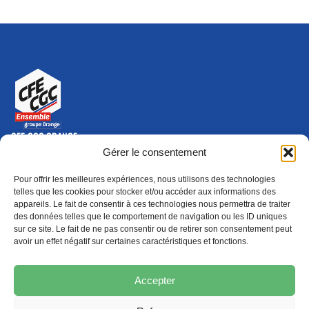
CFE-CGC ORANGE
10-12 rue Saint Amand, 75015 Paris Cedex 15
Gérer le consentement
(nouvelle fenêtre)
Nous contacter
Pour offrir les meilleures expériences, nous utilisons des technologies
01 46 79 28 74
telles que les cookies pour stocker et/ou accéder aux informations des
appareils. Le fait de consentir à ces technologies nous permettra de traiter
S'ABONNER
ADHÉRER
des données telles que le comportement de navigation ou les ID uniques
(NOUVELLE FENÊTRE)
sur ce site. Le fait de ne pas consentir ou de retirer son consentement peut
avoir un effet négatif sur certaines caractéristiques et fonctions.
Épargne
Formation
(nouvelle fenêtre)
(nouvelle fenêtre)
Accepter