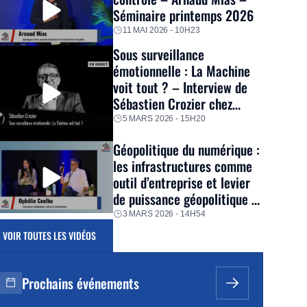
Séminaire printemps 2026
11 MAI 2026 - 10H23
Sous surveillance
émotionnelle : La Machine
voit tout ? – Interview de
Sébastien Crozier chez
Thinkerview
5 MARS 2026 - 15H20
Géopolitique du numérique :
les infrastructures comme
outil d’entreprise et levier
de puissance géopolitique –
Ophélie Coelho – Séminaire
3 MARS 2026 - 14H54
hiver 2026
VOIR TOUTES LES VIDÉOS
Prochains événements