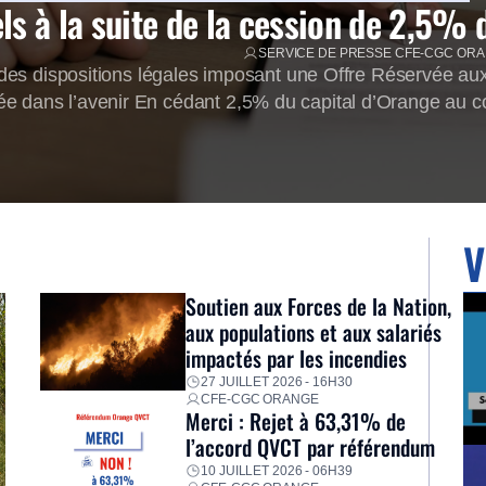
s à la suite de la cession de 2,5% 
SERVICE DE PRESSE CFE-CGC OR
s dispositions légales imposant une Offre Réservée aux 
ée dans l’avenir En cédant 2,5% du capital d’Orange au c
[…]
V
Soutien aux Forces de la Nation,
aux populations et aux salariés
impactés par les incendies
27 JUILLET 2026 - 16H30
CFE-CGC ORANGE
Merci : Rejet à 63,31% de
l’accord QVCT par référendum
10 JUILLET 2026 - 06H39