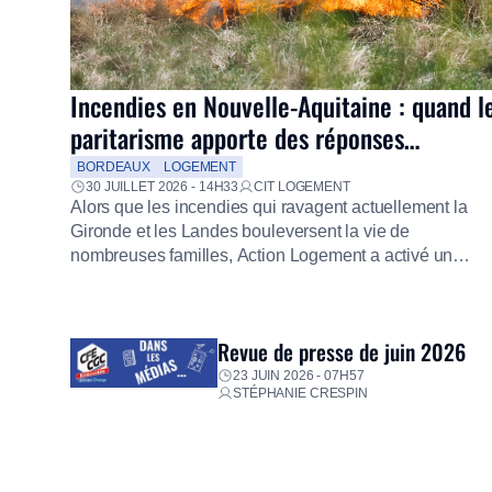
Incendies en Nouvelle-Aquitaine : quand l
paritarisme apporte des réponses
concrètes aux salariés
BORDEAUX
LOGEMENT
30 JUILLET 2026 - 14H33
CIT LOGEMENT
Alors que les incendies qui ravagent actuellement la
Gironde et les Landes bouleversent la vie de
nombreuses familles, Action Logement a activé un
dispositif d’urgence exceptionnel pour accompagner le
salariés sinistrés. Fidèle à sa mission d’utilité sociale, l
Groupe mobilise immédiatement ses équipes afin de
Revue de presse de juin 2026
proposer un diagnostic personnalisé, des aides
financières pour faire face aux premières dépenses, […
23 JUIN 2026 - 07H57
STÉPHANIE CRESPIN