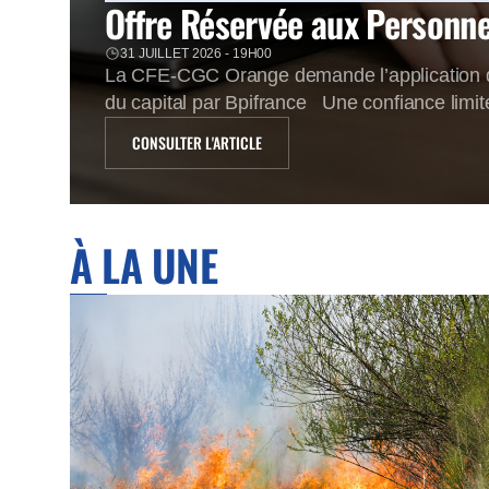
Offre Réservée aux Personnel
31 JUILLET 2026 - 19H00
La CFE-CGC Orange demande l’application de
du capital par Bpifrance Une confiance limit
cours de bourse d’Orange a atteint un palier 
CONSULTER L'ARTICLE
À LA UNE