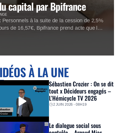
du capital par Bpifrance
ANGE
Personnels à la suite de la cession de 2,5%
ours de 16,57€, Bpifrance prend acte que le
IDÉOS À LA UNE
Sébastien Crozier : On se dit
tout x Décideurs engagés –
L’Hémicycle TV 2026
2 JUIN 2026 - 08H19
Le dialogue social sous
contrôle – Arnaud Mias –