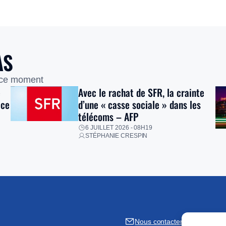
AS
 ce moment
e
Avec le rachat de SFR, la crainte
ice
d’une « casse sociale » dans les
télécoms – AFP
6 JUILLET 2026 - 08H19
STÉPHANIE CRESPIN
Nous contacter