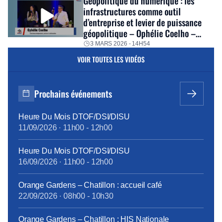
Géopolitique du numérique : les
infrastructures comme outil
d’entreprise et levier de puissance
géopolitique – Ophélie Coelho –
Séminaire hiver 2026
3 MARS 2026 - 14H54
VOIR TOUTES LES VIDÉOS
Prochains événements
Heure Du Mois DTOF/DSI/DISU
11/09/2026
·
11h00
-
12h00
Heure Du Mois DTOF/DSI/DISU
16/09/2026
·
11h00
-
12h00
Orange Gardens – Chatillon : accueil café
22/09/2026
·
08h00
-
10h30
Orange Gardens – Chatillon : HIS Nationale