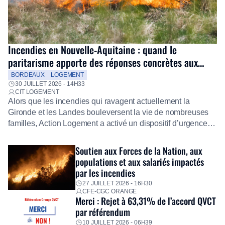
Incendies en Nouvelle-Aquitaine : quand le
paritarisme apporte des réponses concrètes aux
salariés
BORDEAUX
LOGEMENT
30 JUILLET 2026 - 14H33
CIT LOGEMENT
Alors que les incendies qui ravagent actuellement la
Gironde et les Landes bouleversent la vie de nombreuses
familles, Action Logement a activé un dispositif d’urgence
exceptionnel pour accompagner les salariés sinistrés.
Fidèle à sa mission d’utilité sociale, le Groupe mobilise
Soutien aux Forces de la Nation, aux
immédiatement ses équipes afin de proposer un diagnostic
populations et aux salariés impactés
personnalisé, des aides financières pour faire face aux
par les incendies
premières dépenses, […]
27 JUILLET 2026 - 16H30
CFE-CGC ORANGE
Merci : Rejet à 63,31% de l’accord QVCT
par référendum
10 JUILLET 2026 - 06H39