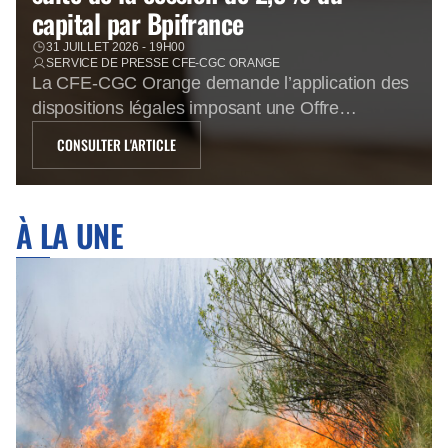
capital par Bpifrance
31 JUILLET 2026 - 19H00
SERVICE DE PRESSE CFE-CGC ORANGE
La CFE-CGC Orange demande l’application des
dispositions légales imposant une Offre
Réservée aux Personnels à la suite de la
CONSULTER L'ARTICLE
cession de 2,5% du capital par Bpifrance Une
confiance limitée dans l’avenir En cédant 2,5%
du capital d’Orange au cours de 16,57€,
À LA UNE
Bpifrance prend acte que le cours de bourse
d’Orange a atteint un palier […]