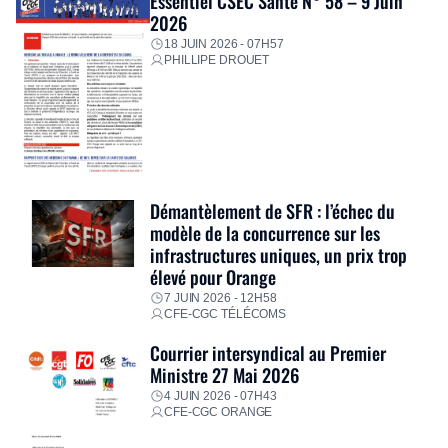
Essentiel CSEC Santé N° 58 – 9 Juin
2026
18 JUIN 2026 - 07H57
PHILLIPE DROUET
Démantèlement de SFR : l’échec du
modèle de la concurrence sur les
infrastructures uniques, un prix trop
élevé pour Orange
7 JUIN 2026 - 12H58
CFE-CGC TÉLÉCOMS
Courrier intersyndical au Premier
Ministre 27 Mai 2026
4 JUIN 2026 - 07H43
CFE-CGC ORANGE