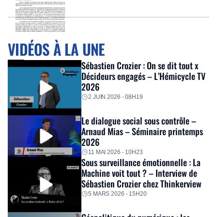
VIDÉOS À LA UNE
Sébastien Crozier : On se dit tout x
Décideurs engagés – L’Hémicycle TV
2026
2 JUIN 2026 - 08H19
Le dialogue social sous contrôle –
Arnaud Mias – Séminaire printemps
2026
11 MAI 2026 - 10H23
Sous surveillance émotionnelle : La
Machine voit tout ? – Interview de
Sébastien Crozier chez Thinkerview
5 MARS 2026 - 15H20