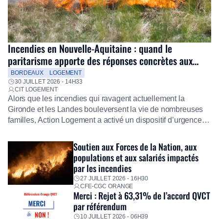
Incendies en Nouvelle-Aquitaine : quand le
paritarisme apporte des réponses concrètes aux
salariés
BORDEAUX
LOGEMENT
30 JUILLET 2026 - 14H33
CIT LOGEMENT
Alors que les incendies qui ravagent actuellement la
Gironde et les Landes bouleversent la vie de nombreuses
familles, Action Logement a activé un dispositif d’urgence
exceptionnel pour accompagner les salariés sinistrés.
Fidèle à sa mission d’utilité sociale, le Groupe mobilise
Soutien aux Forces de la Nation, aux
immédiatement ses équipes afin de proposer un diagnostic
populations et aux salariés impactés
personnalisé, des aides financières pour faire face aux
par les incendies
premières dépenses, […]
27 JUILLET 2026 - 16H30
CFE-CGC ORANGE
Merci : Rejet à 63,31% de l’accord QVCT
par référendum
10 JUILLET 2026 - 06H39