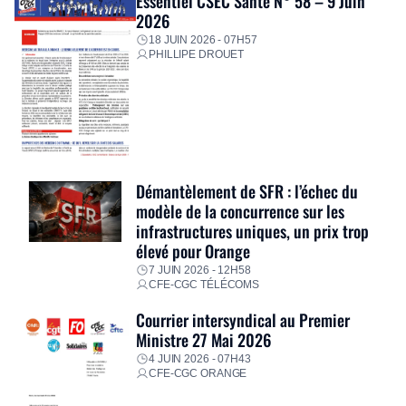
Essentiel CSEC Santé N° 58 – 9 Juin
2026
18 JUIN 2026 - 07H57
PHILLIPE DROUET
Démantèlement de SFR : l’échec du
modèle de la concurrence sur les
infrastructures uniques, un prix trop
élevé pour Orange
7 JUIN 2026 - 12H58
CFE-CGC TÉLÉCOMS
Courrier intersyndical au Premier
Ministre 27 Mai 2026
4 JUIN 2026 - 07H43
CFE-CGC ORANGE