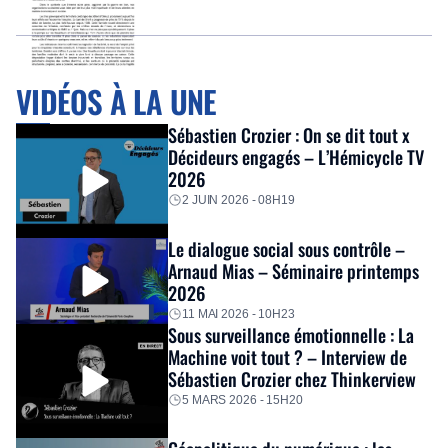
VIDÉOS À LA UNE
Sébastien Crozier : On se dit tout x
Décideurs engagés – L’Hémicycle TV
2026
2 JUIN 2026 - 08H19
Le dialogue social sous contrôle –
Arnaud Mias – Séminaire printemps
2026
11 MAI 2026 - 10H23
Sous surveillance émotionnelle : La
Machine voit tout ? – Interview de
Sébastien Crozier chez Thinkerview
5 MARS 2026 - 15H20