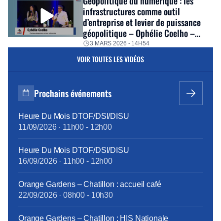
Géopolitique du numérique : les
infrastructures comme outil
d’entreprise et levier de puissance
géopolitique – Ophélie Coelho –
Séminaire hiver 2026
3 MARS 2026 - 14H54
VOIR TOUTES LES VIDÉOS
Prochains événements
Heure Du Mois DTOF/DSI/DISU
11/09/2026
·
11h00
-
12h00
Heure Du Mois DTOF/DSI/DISU
16/09/2026
·
11h00
-
12h00
Orange Gardens – Chatillon : accueil café
22/09/2026
·
08h00
-
10h30
Orange Gardens – Chatillon : HIS Nationale