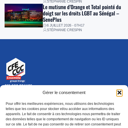
STÉPHANIE CRESPIN
Le mutisme d’Orange et Total pointé du
doigt sur les droits LGBT au Sénégal –
SenePlus
6 JUILLET 2026 - 07H17
STÉPHANIE CRESPIN
CFE-CGC ORANGE
10-12 rue Saint Amand, 75015 Paris Cedex 15
Gérer le consentement
(nouvelle fenêtre)
Nous contacter
Pour offrir les meilleures expériences, nous utilisons des technologies
01 46 79 28 74
telles que les cookies pour stocker et/ou accéder aux informations des
appareils. Le fait de consentir à ces technologies nous permettra de traiter
S'ABONNER
ADHÉRER
des données telles que le comportement de navigation ou les ID uniques
(NOUVELLE FENÊTRE)
sur ce site. Le fait de ne pas consentir ou de retirer son consentement peut