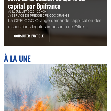
capital par Bpifrance
31 JUILLET 2026 - 19H00
SERVICE DE PRESSE CFE-CGC ORANGE
La CFE-CGC Orange demande l’application des
dispositions légales imposant une Offre
Réservée aux Personnels à la suite de la
CONSULTER L'ARTICLE
cession de 2,5% du capital par Bpifrance Une
confiance limitée dans l’avenir En cédant 2,5%
du capital d’Orange au cours de 16,57€,
À LA UNE
Bpifrance prend acte que le cours de bourse
d’Orange a atteint un palier […]