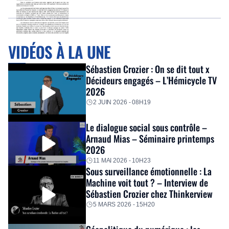
VIDÉOS À LA UNE
Sébastien Crozier : On se dit tout x
Décideurs engagés – L’Hémicycle TV
2026
2 JUIN 2026 - 08H19
Le dialogue social sous contrôle –
Arnaud Mias – Séminaire printemps
2026
11 MAI 2026 - 10H23
Sous surveillance émotionnelle : La
Machine voit tout ? – Interview de
Sébastien Crozier chez Thinkerview
5 MARS 2026 - 15H20