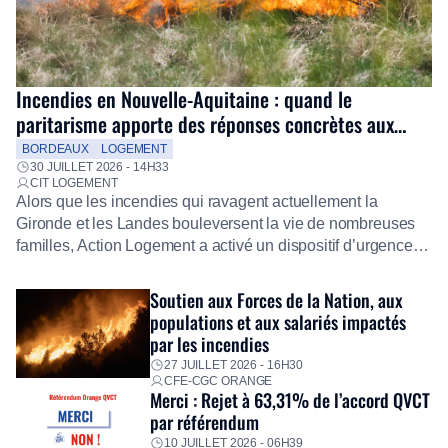
Incendies en Nouvelle-Aquitaine : quand le
paritarisme apporte des réponses concrètes aux
salariés
BORDEAUX
LOGEMENT
30 JUILLET 2026 - 14H33
CIT LOGEMENT
Alors que les incendies qui ravagent actuellement la
Gironde et les Landes bouleversent la vie de nombreuses
familles, Action Logement a activé un dispositif d’urgence
exceptionnel pour accompagner les salariés sinistrés.
Fidèle à sa mission d’utilité sociale, le Groupe mobilise
Soutien aux Forces de la Nation, aux
immédiatement ses équipes afin de proposer un diagnostic
populations et aux salariés impactés
personnalisé, des aides financières pour faire face aux
par les incendies
premières dépenses, […]
27 JUILLET 2026 - 16H30
CFE-CGC ORANGE
Merci : Rejet à 63,31% de l’accord QVCT
par référendum
10 JUILLET 2026 - 06H39