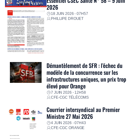
Essentiel CSEC Santé N° 58 – 9 Juin
2026
18 JUIN 2026 - 07H57
PHILLIPE DROUET
Démantèlement de SFR : l’échec du
modèle de la concurrence sur les
infrastructures uniques, un prix trop
élevé pour Orange
7 JUIN 2026 - 12H58
CFE-CGC TÉLÉCOMS
Courrier intersyndical au Premier
Ministre 27 Mai 2026
4 JUIN 2026 - 07H43
CFE-CGC ORANGE