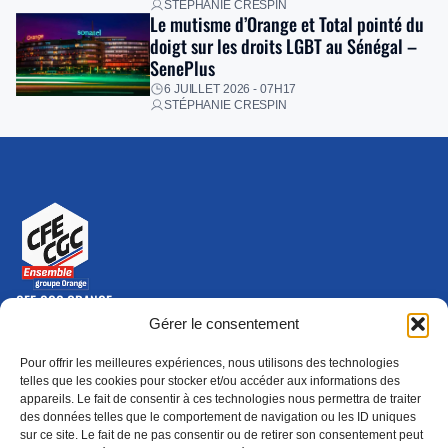
STÉPHANIE CRESPIN
Le mutisme d’Orange et Total pointé du
doigt sur les droits LGBT au Sénégal –
SenePlus
6 JUILLET 2026 - 07H17
STÉPHANIE CRESPIN
CFE-CGC ORANGE
10-12 rue Saint Amand, 75015 Paris Cedex 15
Gérer le consentement
(nouvelle fenêtre)
Nous contacter
Pour offrir les meilleures expériences, nous utilisons des technologies
01 46 79 28 74
telles que les cookies pour stocker et/ou accéder aux informations des
appareils. Le fait de consentir à ces technologies nous permettra de traiter
S'ABONNER
ADHÉRER
des données telles que le comportement de navigation ou les ID uniques
(NOUVELLE FENÊTRE)
sur ce site. Le fait de ne pas consentir ou de retirer son consentement peut