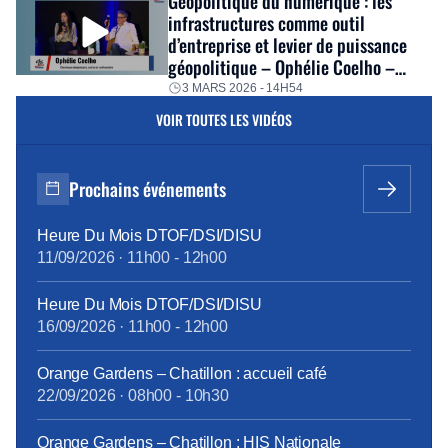
Géopolitique du numérique : les
infrastructures comme outil
d’entreprise et levier de puissance
géopolitique – Ophélie Coelho –
Séminaire hiver 2026
3 MARS 2026 - 14H54
VOIR TOUTES LES VIDÉOS
Prochains événements
Heure Du Mois DTOF/DSI/DISU
11/09/2026
·
11h00
-
12h00
Heure Du Mois DTOF/DSI/DISU
16/09/2026
·
11h00
-
12h00
Orange Gardens – Chatillon : accueil café
22/09/2026
·
08h00
-
10h30
Orange Gardens – Chatillon : HIS Nationale