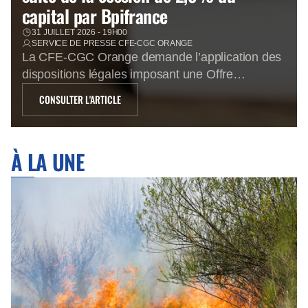
capital par Bpifrance
31 JUILLET 2026 - 19H00
SERVICE DE PRESSE CFE-CGC ORANGE
La CFE-CGC Orange demande l’application des
dispositions légales imposant une Offre
Réservée aux Personnels à la suite de la
CONSULTER L'ARTICLE
cession de 2,5% du capital par Bpifrance Une
confiance limitée dans l’avenir En cédant 2,5%
du capital d’Orange au cours de 16,57€,
À LA UNE
Bpifrance prend acte que le cours de bourse
d’Orange a atteint un palier […]