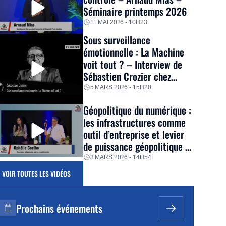
Séminaire printemps 2026
11 MAI 2026 - 10H23
Sous surveillance
émotionnelle : La Machine
voit tout ? – Interview de
Sébastien Crozier chez
Thinkerview
5 MARS 2026 - 15H20
Géopolitique du numérique :
les infrastructures comme
outil d’entreprise et levier
de puissance géopolitique –
Ophélie Coelho – Séminaire
3 MARS 2026 - 14H54
hiver 2026
VOIR TOUTES LES VIDÉOS
Prochains événements