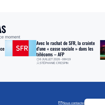
AS
 ce moment
e
Avec le rachat de SFR, la crainte
ice
d’une « casse sociale » dans les
télécoms – AFP
6 JUILLET 2026 - 08H19
STÉPHANIE CRESPIN
Nous contacter