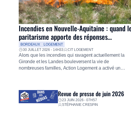
Incendies en Nouvelle-Aquitaine : quand l
paritarisme apporte des réponses
concrètes aux salariés
BORDEAUX
LOGEMENT
30 JUILLET 2026 - 14H33
CIT LOGEMENT
Alors que les incendies qui ravagent actuellement la
Gironde et les Landes bouleversent la vie de
nombreuses familles, Action Logement a activé un
dispositif d’urgence exceptionnel pour accompagner le
salariés sinistrés. Fidèle à sa mission d’utilité sociale, l
Groupe mobilise immédiatement ses équipes afin de
Revue de presse de juin 2026
proposer un diagnostic personnalisé, des aides
financières pour faire face aux premières dépenses, […
23 JUIN 2026 - 07H57
STÉPHANIE CRESPIN