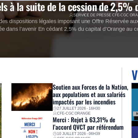
s à la suite de la cession de 2,5% 
SERVICE DE PRESSE CFE-CGC OR
s dispositions légales imposant une Offre Réservée aux 
ée dans l’avenir En cédant 2,5% du capital d’Orange au c
[…]
V
Soutien aux Forces de la Nation,
aux populations et aux salariés
impactés par les incendies
27 JUILLET 2026 - 16H30
CFE-CGC ORANGE
Merci : Rejet à 63,31% de
l’accord QVCT par référendum
10 JUILLET 2026 - 06H39