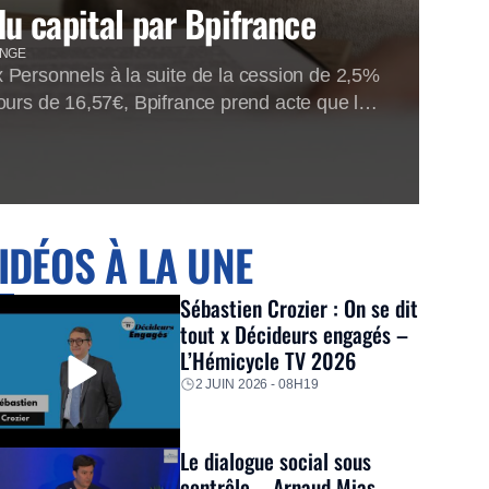
du capital par Bpifrance
ANGE
Personnels à la suite de la cession de 2,5%
ours de 16,57€, Bpifrance prend acte que le
IDÉOS À LA UNE
Sébastien Crozier : On se dit
tout x Décideurs engagés –
L’Hémicycle TV 2026
2 JUIN 2026 - 08H19
Le dialogue social sous
contrôle – Arnaud Mias –