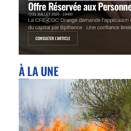
Offre Réservée aux Personnel
31 JUILLET 2026 - 19H00
La CFE-CGC Orange demande l’application de
du capital par Bpifrance Une confiance limit
cours de bourse d’Orange a atteint un palier 
CONSULTER L'ARTICLE
À LA UNE