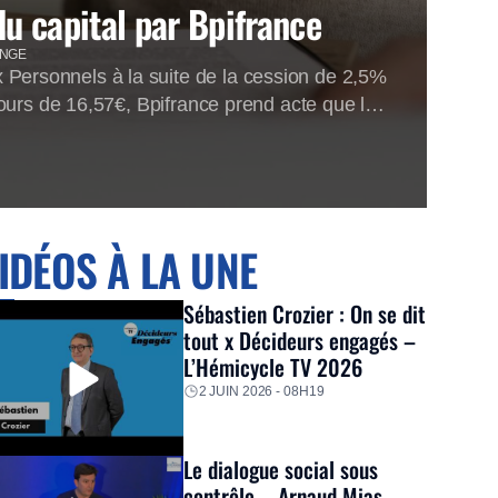
du capital par Bpifrance
ANGE
Personnels à la suite de la cession de 2,5%
ours de 16,57€, Bpifrance prend acte que le
IDÉOS À LA UNE
Sébastien Crozier : On se dit
tout x Décideurs engagés –
L’Hémicycle TV 2026
2 JUIN 2026 - 08H19
Le dialogue social sous
contrôle – Arnaud Mias –