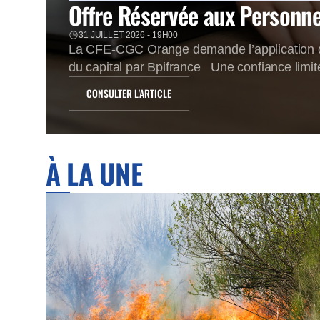
Offre Réservée aux Personnel
31 JUILLET 2026 - 19H00
La CFE-CGC Orange demande l’application de
du capital par Bpifrance Une confiance limit
cours de bourse d’Orange a atteint un palier 
CONSULTER L'ARTICLE
À LA UNE