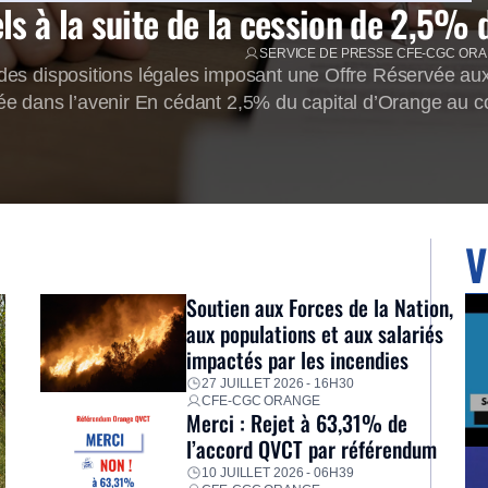
s à la suite de la cession de 2,5% 
SERVICE DE PRESSE CFE-CGC OR
s dispositions légales imposant une Offre Réservée aux 
ée dans l’avenir En cédant 2,5% du capital d’Orange au c
[…]
V
Soutien aux Forces de la Nation,
aux populations et aux salariés
impactés par les incendies
27 JUILLET 2026 - 16H30
CFE-CGC ORANGE
Merci : Rejet à 63,31% de
l’accord QVCT par référendum
10 JUILLET 2026 - 06H39