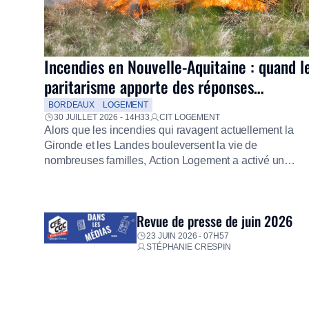
Incendies en Nouvelle-Aquitaine : quand l
paritarisme apporte des réponses
concrètes aux salariés
BORDEAUX
LOGEMENT
30 JUILLET 2026 - 14H33
CIT LOGEMENT
Alors que les incendies qui ravagent actuellement la
Gironde et les Landes bouleversent la vie de
nombreuses familles, Action Logement a activé un
dispositif d’urgence exceptionnel pour accompagner le
salariés sinistrés. Fidèle à sa mission d’utilité sociale, l
Groupe mobilise immédiatement ses équipes afin de
Revue de presse de juin 2026
proposer un diagnostic personnalisé, des aides
financières pour faire face aux premières dépenses, […
23 JUIN 2026 - 07H57
STÉPHANIE CRESPIN