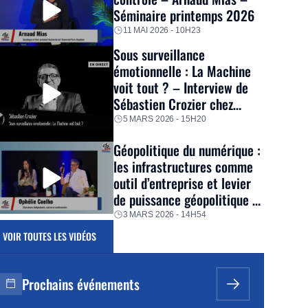
Séminaire printemps 2026
11 MAI 2026 - 10H23
Sous surveillance
émotionnelle : La Machine
voit tout ? – Interview de
Sébastien Crozier chez
Thinkerview
5 MARS 2026 - 15H20
Géopolitique du numérique :
les infrastructures comme
outil d’entreprise et levier
de puissance géopolitique –
Ophélie Coelho – Séminaire
3 MARS 2026 - 14H54
hiver 2026
VOIR TOUTES LES VIDÉOS
Prochains événements