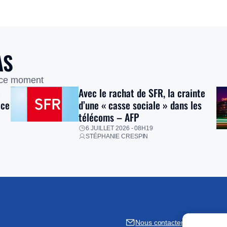
AS
 ce moment
e
Avec le rachat de SFR, la crainte
ice
d’une « casse sociale » dans les
télécoms – AFP
6 JUILLET 2026 - 08H19
STÉPHANIE CRESPIN
Nous contacter