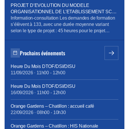
cadre du plan de sobriété énergétique Mandatement
PROJET D’EVOLUTION DU MODELE
de la CPRPPST : Politique Voyage, Remisage
ORGANISATIONNEL DE L’ETABLISSEMENT SCE
Véhicule, Situation de la prévention de l’addiction au
D’ORANGE SA
Information-consultation Les demandes de formation
sein du groupe Orange Pour télécharger le […]
s’élèvent à 133, avec une durée moyenne variant
selon le type de projet : 45 heures pour le projet
emploi, 515 heures pour la reconversion, et 90 heures
pour la création d’entreprise. Des ateliers en
présentiel ont été organisés pour aider les volontaires
Prochains événements
à développer leurs compétences, avec des
thématiques […]
Heure Du Mois DTOF/DSI/DISU
11/09/2026
·
11h00
-
12h00
Heure Du Mois DTOF/DSI/DISU
16/09/2026
·
11h00
-
12h00
Orange Gardens – Chatillon : accueil café
22/09/2026
·
08h00
-
10h30
Orange Gardens – Chatillon : HIS Nationale