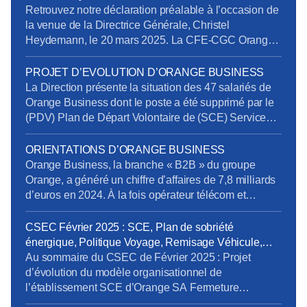
Orange Business
Retrouvez notre déclaration préalable à l’occasion de
la venue de la Directrice Générale, Christel
Heydemann, le 20 mars 2025. La CFE-CGC Orange
l’a interpellée sur plusieurs sujets issus de l’enquête
de la Commission Nationale de Prévention et de
PROJET D’EVOLUTION D’ORANGE BUSINESS
Sécurité (CNPS) : La situation de RPS et un suicide
La Direction présente la situation des 47 salariés de
reconnu en accident du travail La dégradation […]
Orange Business dont le poste a été supprimé par le
(PDV) Plan de Départ Volontaire de (SCE) Services
de Communication Entreprise) sans qu’ils aient été
volontaires. Rappelons en effet que la Direction s’était
ORIENTATIONS D’ORANGE BUSINESS
engagée à retrouver des postes pour tous les salariés
Orange Business, la branche « B2B » du groupe
impactés. Au 20 mars […]
Orange, a généré un chiffre d’affaires de 7,8 milliards
d’euros en 2024. À la fois opérateur télécom et
intégrateur numérique, elle sert une clientèle
mondiale via trois canaux : Entreprises France,
CSEC Février 2025 : SCE, Plan de sobriété
Grands Clients France et International. Ses services
énergique, Politique Voyage, Remisage Véhicule,
se répartissent en trois segments : Télécom, Digital et
Addictions
Au sommaire du CSEC de Février 2025 : Projet
Intégration. […]
d’évolution du modèle organisationnel de
l’établissement SCE d’Orange SA Fermeture
exceptionnelle de certains sites tertiaires dans le