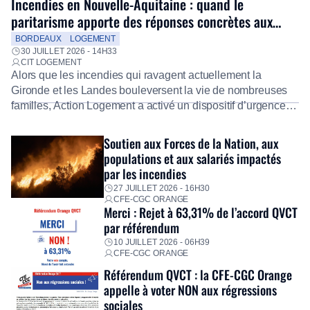
Incendies en Nouvelle-Aquitaine : quand le
paritarisme apporte des réponses concrètes aux
salariés
BORDEAUX
LOGEMENT
30 JUILLET 2026 - 14H33
CIT LOGEMENT
Alors que les incendies qui ravagent actuellement la
Gironde et les Landes bouleversent la vie de nombreuses
familles, Action Logement a activé un dispositif d’urgence
exceptionnel pour accompagner les salariés sinistrés.
Fidèle à sa mission d’utilité sociale, le Groupe mobilise
Soutien aux Forces de la Nation, aux
immédiatement ses équipes afin de proposer un diagnostic
populations et aux salariés impactés
personnalisé, des aides financières pour faire face aux
par les incendies
premières dépenses, […]
27 JUILLET 2026 - 16H30
CFE-CGC ORANGE
Merci : Rejet à 63,31% de l’accord QVCT
par référendum
10 JUILLET 2026 - 06H39
CFE-CGC ORANGE
Référendum QVCT : la CFE-CGC Orange
appelle à voter NON aux régressions
sociales