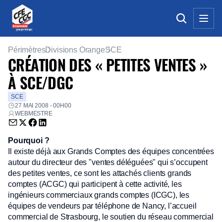
Périmètres
Divisions Orange
SCE
CRÉATION DES « PETITES VENTES »
À SCE/DGC
SCE
27 MAI 2008 - 00H00
WEBMESTRE
Envoyer par email (nouvelle fenêtre)
Partager sur Twitter (nouvelle fenêtre)
Partager sur Facebook (nouvelle fenêtre)
Partager sur LinkedIn (nouvelle fenêtre)
Pourquoi ?
Il existe déjà aux Grands Comptes des équipes concentrées
autour du directeur des "ventes déléguées" qui s’occupent
des petites ventes, ce sont les attachés clients grands
comptes (ACGC) qui participent à cette activité, les
ingénieurs commerciaux grands comptes (ICGC), les
équipes de vendeurs par téléphone de Nancy, l’accueil
commercial de Strasbourg, le soutien du réseau commercial