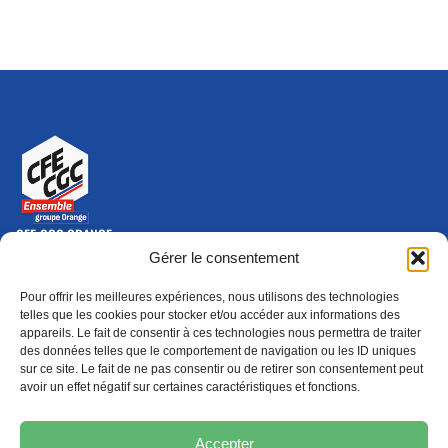
CFE-CGC ORANGE
10-12 rue Saint Amand, 75015 Paris Cedex 15
Gérer le consentement
(nouvelle fenêtre)
Nous contacter
Pour offrir les meilleures expériences, nous utilisons des technologies
01 46 79 28 74
telles que les cookies pour stocker et/ou accéder aux informations des
appareils. Le fait de consentir à ces technologies nous permettra de traiter
S'ABONNER
ADHÉRER
des données telles que le comportement de navigation ou les ID uniques
(NOUVELLE FENÊTRE)
sur ce site. Le fait de ne pas consentir ou de retirer son consentement peut
avoir un effet négatif sur certaines caractéristiques et fonctions.
Épargne
Formation
(nouvelle fenêtre)
(nouvelle fenêtre)
Accepter