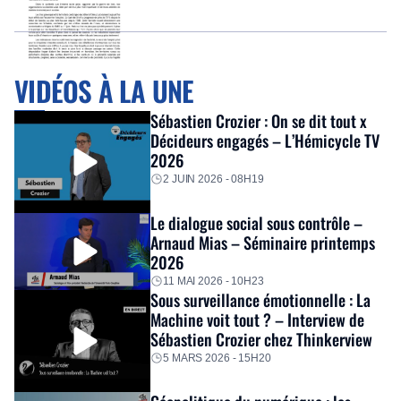
VIDÉOS À LA UNE
Sébastien Crozier : On se dit tout x
Décideurs engagés – L’Hémicycle TV
2026
2 JUIN 2026 - 08H19
Le dialogue social sous contrôle –
Arnaud Mias – Séminaire printemps
2026
11 MAI 2026 - 10H23
Sous surveillance émotionnelle : La
Machine voit tout ? – Interview de
Sébastien Crozier chez Thinkerview
5 MARS 2026 - 15H20