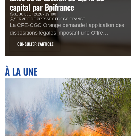
capital par Bpifrance
31 JUILLET 2026 - 19H00
SERVICE DE PRESSE CFE-CGC ORANGE
La CFE-CGC Orange demande l’application des
dispositions légales imposant une Offre
Réservée aux Personnels à la suite de la
CONSULTER L'ARTICLE
cession de 2,5% du capital par Bpifrance Une
confiance limitée dans l’avenir En cédant 2,5%
du capital d’Orange au cours de 16,57€,
À LA UNE
Bpifrance prend acte que le cours de bourse
d’Orange a atteint un palier […]