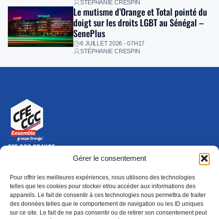
STÉPHANIE CRESPIN
Le mutisme d’Orange et Total pointé du
doigt sur les droits LGBT au Sénégal –
SenePlus
6 JUILLET 2026 - 07H17
STÉPHANIE CRESPIN
CFE-CGC ORANGE
10-12 rue Saint Amand, 75015 Paris Cedex 15
Gérer le consentement
(nouvelle fenêtre)
Nous contacter
Pour offrir les meilleures expériences, nous utilisons des technologies
01 46 79 28 74
telles que les cookies pour stocker et/ou accéder aux informations des
appareils. Le fait de consentir à ces technologies nous permettra de traiter
S'ABONNER
ADHÉRER
des données telles que le comportement de navigation ou les ID uniques
(NOUVELLE FENÊTRE)
sur ce site. Le fait de ne pas consentir ou de retirer son consentement peut