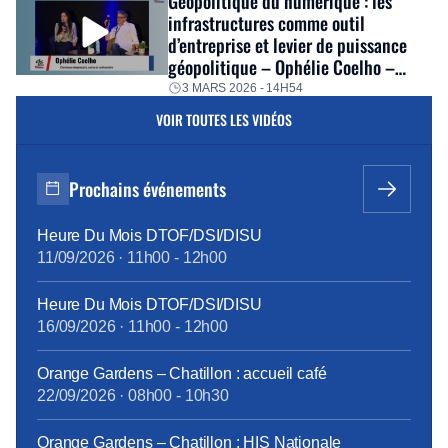
Géopolitique du numérique : les
infrastructures comme outil
d’entreprise et levier de puissance
géopolitique – Ophélie Coelho –
Séminaire hiver 2026
3 MARS 2026 - 14H54
VOIR TOUTES LES VIDÉOS
Prochains événements
Heure Du Mois DTOF/DSI/DISU
11/09/2026
·
11h00
-
12h00
Heure Du Mois DTOF/DSI/DISU
16/09/2026
·
11h00
-
12h00
Orange Gardens – Chatillon : accueil café
22/09/2026
·
08h00
-
10h30
Orange Gardens – Chatillon : HIS Nationale