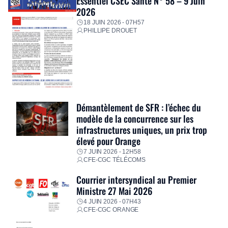
Essentiel CSEC Santé N° 58 – 9 Juin
2026
18 JUIN 2026 - 07H57
PHILLIPE DROUET
Démantèlement de SFR : l’échec du
modèle de la concurrence sur les
infrastructures uniques, un prix trop
élevé pour Orange
7 JUIN 2026 - 12H58
CFE-CGC TÉLÉCOMS
Courrier intersyndical au Premier
Ministre 27 Mai 2026
4 JUIN 2026 - 07H43
CFE-CGC ORANGE