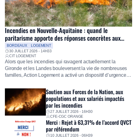
Incendies en Nouvelle-Aquitaine : quand le
paritarisme apporte des réponses concrètes aux
salariés
BORDEAUX
LOGEMENT
30 JUILLET 2026 - 14H33
CIT LOGEMENT
Alors que les incendies qui ravagent actuellement la
Gironde et les Landes bouleversent la vie de nombreuses
familles, Action Logement a activé un dispositif d’urgence
exceptionnel pour accompagner les salariés sinistrés.
Fidèle à sa mission d’utilité sociale, le Groupe mobilise
Soutien aux Forces de la Nation, aux
immédiatement ses équipes afin de proposer un diagnostic
populations et aux salariés impactés
personnalisé, des aides financières pour faire face aux
par les incendies
premières dépenses, […]
27 JUILLET 2026 - 16H30
CFE-CGC ORANGE
Merci : Rejet à 63,31% de l’accord QVCT
par référendum
10 JUILLET 2026 - 06H39