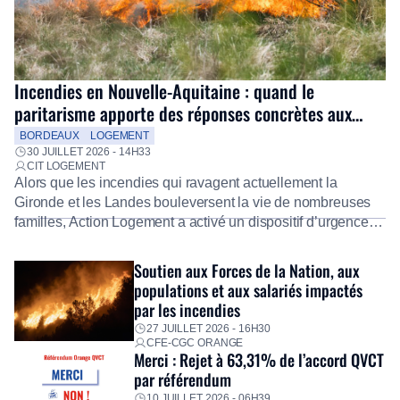
Incendies en Nouvelle-Aquitaine : quand le
paritarisme apporte des réponses concrètes aux
salariés
BORDEAUX
LOGEMENT
30 JUILLET 2026 - 14H33
CIT LOGEMENT
Alors que les incendies qui ravagent actuellement la
Gironde et les Landes bouleversent la vie de nombreuses
familles, Action Logement a activé un dispositif d’urgence
exceptionnel pour accompagner les salariés sinistrés.
Fidèle à sa mission d’utilité sociale, le Groupe mobilise
Soutien aux Forces de la Nation, aux
immédiatement ses équipes afin de proposer un diagnostic
populations et aux salariés impactés
personnalisé, des aides financières pour faire face aux
par les incendies
premières dépenses, […]
27 JUILLET 2026 - 16H30
CFE-CGC ORANGE
Merci : Rejet à 63,31% de l’accord QVCT
par référendum
10 JUILLET 2026 - 06H39