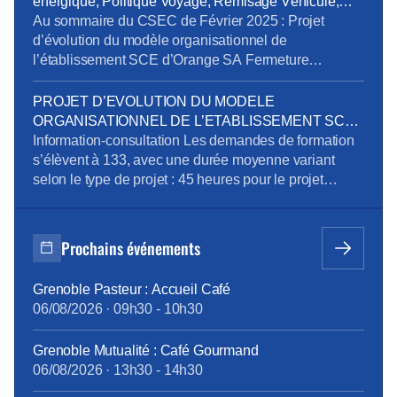
énergique, Politique Voyage, Remisage Véhicule,
se répartissent en trois segments : Télécom, Digital et
Addictions
Au sommaire du CSEC de Février 2025 : Projet
Intégration. […]
d’évolution du modèle organisationnel de
l’établissement SCE d’Orange SA Fermeture
exceptionnelle de certains sites tertiaires dans le
cadre du plan de sobriété énergétique Mandatement
PROJET D’EVOLUTION DU MODELE
de la CPRPPST : Politique Voyage, Remisage
ORGANISATIONNEL DE L’ETABLISSEMENT SCE
Véhicule, Situation de la prévention de l’addiction au
D’ORANGE SA
Information-consultation Les demandes de formation
sein du groupe Orange Pour télécharger le […]
s’élèvent à 133, avec une durée moyenne variant
selon le type de projet : 45 heures pour le projet
emploi, 515 heures pour la reconversion, et 90 heures
pour la création d’entreprise. Des ateliers en
présentiel ont été organisés pour aider les volontaires
Prochains événements
à développer leurs compétences, avec des
thématiques […]
Grenoble Pasteur : Accueil Café
06/08/2026
·
09h30
-
10h30
Grenoble Mutualité : Café Gourmand
06/08/2026
·
13h30
-
14h30