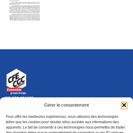
CFE-CGC ORANGE
10-12 rue Saint Amand, 75015 Paris Cedex 15
Gérer le consentement
(nouvelle fenêtre)
Nous contacter
Pour offrir les meilleures expériences, nous utilisons des technologies
01 46 79 28 74
telles que les cookies pour stocker et/ou accéder aux informations des
appareils. Le fait de consentir à ces technologies nous permettra de traiter
S'ABONNER
ADHÉRER
des données telles que le comportement de navigation ou les ID uniques