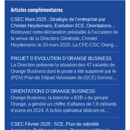
Articles complémentaires
CSEC Mars 2025 : Stratégie de l’entreprise par
Christel Heydemann, Evolution SCE, Orientations
Orange Business
Retrouvez notre déclaration préalable à l’occasion de
la venue de la Directrice Générale, Christel
Heydemann, le 20 mars 2025. La CFE-CGC Orange
l’a interpellée sur plusieurs sujets issus de l’enquête
de la Commission Nationale de Prévention et de
PROJET D’EVOLUTION D’ORANGE BUSINESS
Sécurité (CNPS) : La situation de RPS et un suicide
La Direction présente la situation des 47 salariés de
reconnu en accident du travail La dégradation […]
Orange Business dont le poste a été supprimé par le
(PDV) Plan de Départ Volontaire de (SCE) Services
de Communication Entreprise) sans qu’ils aient été
volontaires. Rappelons en effet que la Direction s’était
ORIENTATIONS D’ORANGE BUSINESS
engagée à retrouver des postes pour tous les salariés
Orange Business, la branche « B2B » du groupe
impactés. Au 20 mars […]
Orange, a généré un chiffre d’affaires de 7,8 milliards
d’euros en 2024. À la fois opérateur télécom et
intégrateur numérique, elle sert une clientèle
mondiale via trois canaux : Entreprises France,
CSEC Février 2025 : SCE, Plan de sobriété
Grands Clients France et International. Ses services