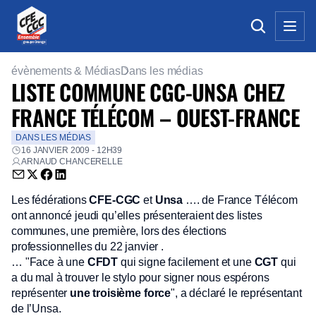
évènements & Médias
Dans les médias
LISTE COMMUNE CGC-UNSA CHEZ
FRANCE TÉLÉCOM – OUEST-FRANCE
DANS LES MÉDIAS
16 JANVIER 2009 - 12H39
ARNAUD CHANCERELLE
Envoyer par email (nouvelle fenêtre)
Partager sur Twitter (nouvelle fenêtre)
Partager sur Facebook (nouvelle fenêtre)
Partager sur LinkedIn (nouvelle fenêtre)
Les fédérations
CFE-CGC
et
Unsa
…. de France Télécom
ont annoncé jeudi qu’elles présenteraient des listes
communes, une première, lors des élections
professionnelles du 22 janvier .
… "Face à une
CFDT
qui signe facilement et une
CGT
qui
a du mal à trouver le stylo pour signer nous espérons
représenter
une troisième force
", a déclaré le représentant
de l’Unsa.