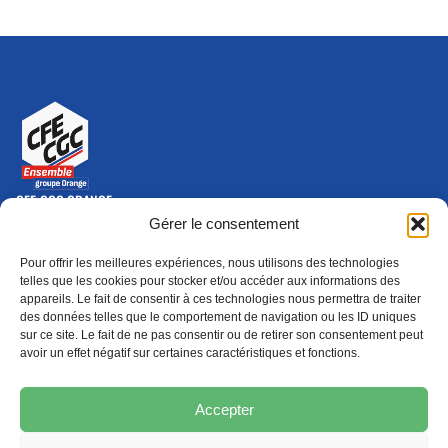
CFE-CGC ORANGE
10-12 rue Saint Amand, 75015 Paris Cedex 15
Gérer le consentement
(nouvelle fenêtre)
Nous contacter
Pour offrir les meilleures expériences, nous utilisons des technologies
01 46 79 28 74
telles que les cookies pour stocker et/ou accéder aux informations des
appareils. Le fait de consentir à ces technologies nous permettra de traiter
S'ABONNER
ADHÉRER
des données telles que le comportement de navigation ou les ID uniques
(NOUVELLE FENÊTRE)
sur ce site. Le fait de ne pas consentir ou de retirer son consentement peut
avoir un effet négatif sur certaines caractéristiques et fonctions.
Épargne
Formation
(nouvelle fenêtre)
(nouvelle fenêtre)
Accepter