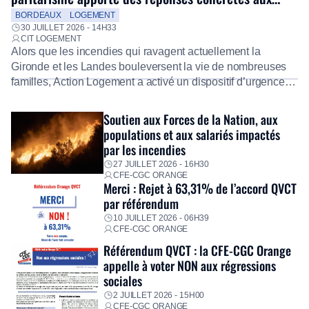
salariés
BORDEAUX
LOGEMENT
30 JUILLET 2026 - 14H33
CIT LOGEMENT
Alors que les incendies qui ravagent actuellement la
Gironde et les Landes bouleversent la vie de nombreuses
familles, Action Logement a activé un dispositif d’urgence
exceptionnel pour accompagner les salariés sinistrés.
Fidèle à sa mission d’utilité sociale, le Groupe mobilise
Soutien aux Forces de la Nation, aux
immédiatement ses équipes afin de proposer un diagnostic
populations et aux salariés impactés
personnalisé, des aides financières pour faire face aux
par les incendies
premières dépenses, […]
27 JUILLET 2026 - 16H30
CFE-CGC ORANGE
Merci : Rejet à 63,31% de l’accord QVCT
par référendum
10 JUILLET 2026 - 06H39
CFE-CGC ORANGE
Référendum QVCT : la CFE-CGC Orange
appelle à voter NON aux régressions
sociales
2 JUILLET 2026 - 15H00
CFE-CGC ORANGE