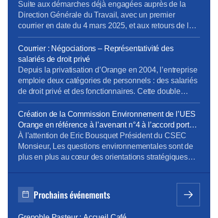
activités (prestations enfance, solidarité, retraites,
Suite aux démarches déjà engagées auprès de la
gestion des comptes salarié, etc.…). Cet […]
Direction Générale du Travail, avec un premier
courrier en date du 4 mars 2025, et aux retours de la
Direction Générale du Travail, la CFE-CGC Orange a
transmis un nouveau courrier. Rappel du contexte :
Courrier : Négociations – Représentativité des
Depuis la privatisation d’Orange en 2004, l’entreprise
salariés de droit privé
emploie deux catégories de personnels […]
Depuis la privatisation d’Orange en 2004, l’entreprise
emploie deux catégories de personnels : des salariés
de droit privé et des fonctionnaires. Cette double
composante rend nécessaire une distinction claire
des périmètres électoraux, notamment pour
Création de la Commission Environnement de l’UES
déterminer la représentativité syndicale au regard de
Orange en référence à l’avenant n°4 à l’accord portant
la convention collective des télécommunications. Or,
sur le dialogue social au sein de l’UES Orange _
À l’attention de Eric Bousquet Président du CSEC
à l’issue des élections professionnelles de novembre
document du 24 octobre 2023
Monsieur, Les questions environnementales sont de
2023, […]
plus en plus au cœur des orientations stratégiques
des entreprises. Orange est bien sûr très concernée
par ces questions et comme l’a mentionné Mr JF
Fallacher dans le Live « Lancement du programme
Prochains événements
Carbone » du 6/12 dernier, « c’est une priorité
absolue […]
Grenoble Pasteur : Accueil Café