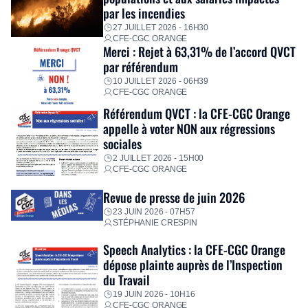
personnalisé, des aides financières pour faire face aux
par les incendies
premières dépenses, […]
27 JUILLET 2026 - 16H30
CFE-CGC ORANGE
Merci : Rejet à 63,31% de l’accord QVCT
par référendum
10 JUILLET 2026 - 06H39
CFE-CGC ORANGE
Référendum QVCT : la CFE-CGC Orange
appelle à voter NON aux régressions
sociales
2 JUILLET 2026 - 15H00
CFE-CGC ORANGE
Revue de presse de juin 2026
23 JUIN 2026 - 07H57
STÉPHANIE CRESPIN
Speech Analytics : la CFE-CGC Orange
dépose plainte auprès de l’Inspection
du Travail
19 JUIN 2026 - 10H16
CFE-CGC ORANGE