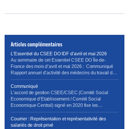
Articles complémentaires
L’Essentiel du CSEE DO IDF d’avril et mai 2026
Au sommaire de cet Essentiel CSEE DO Île-de-
France des mois d’avril et mai 2026 : Communiqué
Rapport annuel d’activité des médecins du travail de
la DO IDF pour 2025 Bilan Plan de Développement
des Compétences 2025 pour la DO IDF Approbation
Communiqué
des comptes annuels du CSEE DO IDF pour 2025
L’accord de gestion CSEE/CSEC (Comité Social
Retour d’expérience sur le projet […]
Economique d’Etablissement / Comité Social
Economique Central) signé en 2020 fixe les
prestations, les services et leur financement entre le
CSEE et le CSEC. Chaque année, les CSEE versent
Courrier : Représentation et représentativité des
au CSEC 20,25% de leur budget pour la gestion des
salariés de droit privé