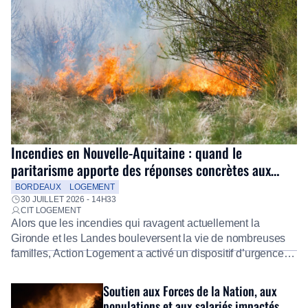
Incendies en Nouvelle-Aquitaine : quand le
paritarisme apporte des réponses concrètes aux
salariés
BORDEAUX
LOGEMENT
30 JUILLET 2026 - 14H33
CIT LOGEMENT
Alors que les incendies qui ravagent actuellement la
Gironde et les Landes bouleversent la vie de nombreuses
familles, Action Logement a activé un dispositif d’urgence
exceptionnel pour accompagner les salariés sinistrés.
Fidèle à sa mission d’utilité sociale, le Groupe mobilise
Soutien aux Forces de la Nation, aux
immédiatement ses équipes afin de proposer un diagnostic
populations et aux salariés impactés