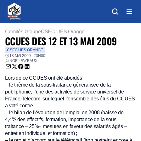
Comités Groupe
CSEC UES Orange
CCUES DES 12 ET 13 MAI 2009
CSEC UES ORANGE
18 MAI 2009 - 23H00
NOËL FAYEAUX
Envoyer par email (nouvelle fenêtre)
Partager sur Twitter (nouvelle fenêtre)
Partager sur Facebook (nouvelle fenêtre)
Partager sur LinkedIn (nouvelle fenêtre)
Lors de ce CCUES ont été abordés :
– le thème de la sous-traitance généralisée de la
publiphonie, l’une des activités de service universel de
France Telecom, sur lequel l’ensemble des élus du CCUES
a voté contre ;
– le bilan de l’évolution de l’emploi en 2008 (baisse de
4,4% des effectifs, formation, importance de la sous
traitance – 25%-, mesures en faveur des salariés âgés –
entretien individuel et formation) ;
– le projet d’accord sur le télétravail (trop restreint encore à