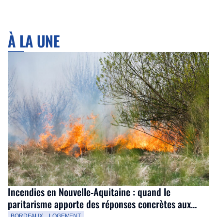
À LA UNE
Incendies en Nouvelle-Aquitaine : quand le
paritarisme apporte des réponses concrètes aux
salariés
BORDEAUX
LOGEMENT