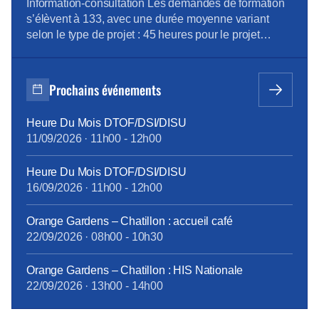
Véhicule, Situation de la prévention de l’addiction au
D’ORANGE SA
Information-consultation Les demandes de formation
sein du groupe Orange Pour télécharger le […]
s’élèvent à 133, avec une durée moyenne variant
selon le type de projet : 45 heures pour le projet
emploi, 515 heures pour la reconversion, et 90 heures
pour la création d’entreprise. Des ateliers en
présentiel ont été organisés pour aider les volontaires
Prochains événements
à développer leurs compétences, avec des
thématiques […]
Heure Du Mois DTOF/DSI/DISU
11/09/2026
·
11h00
-
12h00
Heure Du Mois DTOF/DSI/DISU
16/09/2026
·
11h00
-
12h00
Orange Gardens – Chatillon : accueil café
22/09/2026
·
08h00
-
10h30
Orange Gardens – Chatillon : HIS Nationale
22/09/2026
·
13h00
-
14h00