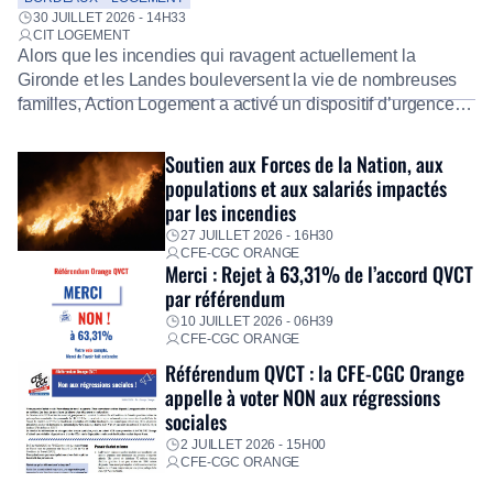
30 JUILLET 2026 - 14H33
CIT LOGEMENT
Alors que les incendies qui ravagent actuellement la
Gironde et les Landes bouleversent la vie de nombreuses
familles, Action Logement a activé un dispositif d’urgence
exceptionnel pour accompagner les salariés sinistrés.
Fidèle à sa mission d’utilité sociale, le Groupe mobilise
Soutien aux Forces de la Nation, aux
immédiatement ses équipes afin de proposer un diagnostic
populations et aux salariés impactés
personnalisé, des aides financières pour faire face aux
par les incendies
premières dépenses, […]
27 JUILLET 2026 - 16H30
CFE-CGC ORANGE
Merci : Rejet à 63,31% de l’accord QVCT
par référendum
10 JUILLET 2026 - 06H39
CFE-CGC ORANGE
Référendum QVCT : la CFE-CGC Orange
appelle à voter NON aux régressions
sociales
2 JUILLET 2026 - 15H00
CFE-CGC ORANGE