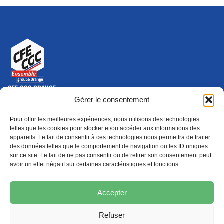
CFE-CGC ORANGE
10-12 rue Saint Amand, 75015 Paris Cedex 15
Gérer le consentement
(nouvelle fenêtre)
Nous contacter
Pour offrir les meilleures expériences, nous utilisons des technologies
01 46 79 28 74
telles que les cookies pour stocker et/ou accéder aux informations des
appareils. Le fait de consentir à ces technologies nous permettra de traiter
S'ABONNER
ADHÉRER
des données telles que le comportement de navigation ou les ID uniques
(NOUVELLE FENÊTRE)
sur ce site. Le fait de ne pas consentir ou de retirer son consentement peut
avoir un effet négatif sur certaines caractéristiques et fonctions.
Épargne
Formation
(nouvelle fenêtre)
(nouvelle fenêtre)
Accepter
Refuser
MENTIONS LÉGALES