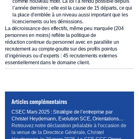
comme nouveau motif. La loi l’a rendu possible depuis
l’année dernière ; elle est la cause de 15 départs, ce qui
la place d’emblée à un niveau aussi important que les
licenciements ou les démissions.
La décroissance des effectifs, même peu marquée (204
personnes en moins) reflète la politique de
réduction continue du personnel avec en parallèle un
recrutement au compte-goutte sur des profils pointus
d’ingénieurs ou d’experts : 45 recrutements externes
essentiellement dans le domaine client.
Articles complémentaires
CSEC Mars 2025 : Stratégie de l’entreprise par
Christel Heydemann, Evolution SCE, Orientations
Orange Business
Retrouvez notre déclaration préalable à l’occasion de
la venue de la Directrice Générale, Christel