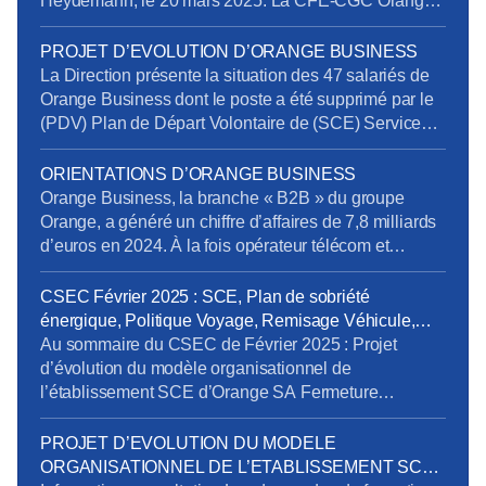
Heydemann, le 20 mars 2025. La CFE-CGC Orange
l’a interpellée sur plusieurs sujets issus de l’enquête
de la Commission Nationale de Prévention et de
PROJET D’EVOLUTION D’ORANGE BUSINESS
Sécurité (CNPS) : La situation de RPS et un suicide
La Direction présente la situation des 47 salariés de
reconnu en accident du travail La dégradation […]
Orange Business dont le poste a été supprimé par le
(PDV) Plan de Départ Volontaire de (SCE) Services
de Communication Entreprise) sans qu’ils aient été
volontaires. Rappelons en effet que la Direction s’était
ORIENTATIONS D’ORANGE BUSINESS
engagée à retrouver des postes pour tous les salariés
Orange Business, la branche « B2B » du groupe
impactés. Au 20 mars […]
Orange, a généré un chiffre d’affaires de 7,8 milliards
d’euros en 2024. À la fois opérateur télécom et
intégrateur numérique, elle sert une clientèle
mondiale via trois canaux : Entreprises France,
CSEC Février 2025 : SCE, Plan de sobriété
Grands Clients France et International. Ses services
énergique, Politique Voyage, Remisage Véhicule,
se répartissent en trois segments : Télécom, Digital et
Addictions
Au sommaire du CSEC de Février 2025 : Projet
Intégration. […]
d’évolution du modèle organisationnel de
l’établissement SCE d’Orange SA Fermeture
exceptionnelle de certains sites tertiaires dans le
cadre du plan de sobriété énergétique Mandatement
PROJET D’EVOLUTION DU MODELE
de la CPRPPST : Politique Voyage, Remisage
ORGANISATIONNEL DE L’ETABLISSEMENT SCE