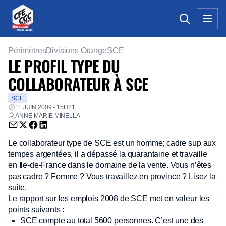
Périmètres
Divisions Orange
SCE
LE PROFIL TYPE DU
COLLABORATEUR À SCE
SCE
11 JUIN 2009 - 15H21
ANNE-MARIE MINELLA
Envoyer par email (nouvelle fenêtre)
Partager sur Twitter (nouvelle fenêtre)
Partager sur Facebook (nouvelle fenêtre)
Partager sur LinkedIn (nouvelle fenêtre)
Le collaborateur type de SCE est un homme; cadre sup aux
tempes argentées, il a dépassé la quarantaine et travaille
en Ile-de-France dans le domaine de la vente. Vous n’êtes
pas cadre ? Femme ? Vous travaillez en province ? Lisez la
suite.
Le rapport sur les emplois 2008 de SCE met en valeur les
points suivants :
SCE compte au total 5600 personnes. C’est une des