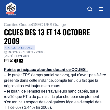
Comités Groupe
CSEC UES Orange
CCUES DES 13 ET 14 OCTOBRE
2009
CSEC UES ORANGE
19 OCTOBRE 2009 - 22H05
NOËL FAYEAUX
Envoyer par email (nouvelle fenêtre)
Partager sur Twitter (nouvelle fenêtre)
Partager sur Facebook (nouvelle fenêtre)
Partager sur LinkedIn (nouvelle fenêtre)
Points principaux abordés durant ce CCUES :
– le projet TPS (temps partiel seniors), qui n’avait pas à être
présenté dans cette instance, compte tenu du fait que la
négociation est toujours en cours.
– le bilan de l’emploi des travailleurs handicapés, qui a
révélé que FT a du pain sur la planche pour simplement
s’en tenir au respect des obligations légales d’emploi des
TH de 6% ( 3,44% fin 2008).