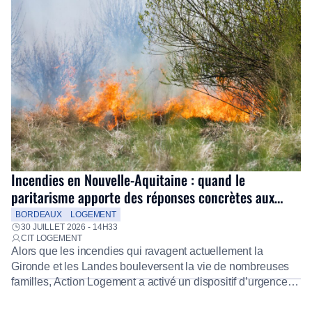
Incendies en Nouvelle-Aquitaine : quand le
paritarisme apporte des réponses concrètes aux
salariés
BORDEAUX
LOGEMENT
30 JUILLET 2026 - 14H33
CIT LOGEMENT
Alors que les incendies qui ravagent actuellement la
Gironde et les Landes bouleversent la vie de nombreuses
familles, Action Logement a activé un dispositif d’urgence
exceptionnel pour accompagner les salariés sinistrés.