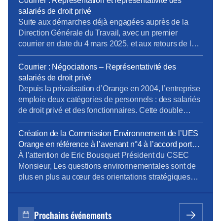
Courrier : Représentation et représentativité des
au CSEC 20,25% de leur budget pour la gestion des
salariés de droit privé
activités (prestations enfance, solidarité, retraites,
Suite aux démarches déjà engagées auprès de la
gestion des comptes salarié, etc.…). Cet […]
Direction Générale du Travail, avec un premier
courrier en date du 4 mars 2025, et aux retours de la
Direction Générale du Travail, la CFE-CGC Orange a
transmis un nouveau courrier. Rappel du contexte :
Courrier : Négociations – Représentativité des
Depuis la privatisation d’Orange en 2004, l’entreprise
salariés de droit privé
emploie deux catégories de personnels […]
Depuis la privatisation d’Orange en 2004, l’entreprise
emploie deux catégories de personnels : des salariés
de droit privé et des fonctionnaires. Cette double
composante rend nécessaire une distinction claire
des périmètres électoraux, notamment pour
Création de la Commission Environnement de l’UES
déterminer la représentativité syndicale au regard de
Orange en référence à l’avenant n°4 à l’accord portant
la convention collective des télécommunications. Or,
sur le dialogue social au sein de l’UES Orange _
À l’attention de Eric Bousquet Président du CSEC
à l’issue des élections professionnelles de novembre
document du 24 octobre 2023
Monsieur, Les questions environnementales sont de
2023, […]
plus en plus au cœur des orientations stratégiques
des entreprises. Orange est bien sûr très concernée
par ces questions et comme l’a mentionné Mr JF
Fallacher dans le Live « Lancement du programme
Prochains événements
Carbone » du 6/12 dernier, « c’est une priorité