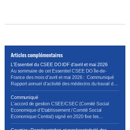
Articles complémentaires
L’Essentiel du CSEE DO IDF d’avril et mai 2026
Au sommaire de cet Essentiel CSEE DO Île-de-
France des mois d’avril et mai 2026 : Communiqué
Rapport annuel d’activité des médecins du travail de
la DO IDF pour 2025 Bilan Plan de Développement
des Compétences 2025 pour la DO IDF Approbation
Communiqué
des comptes annuels du CSEE DO IDF pour 2025
L’accord de gestion CSEE/CSEC (Comité Social
Retour d’expérience sur le projet […]
Economique d’Etablissement / Comité Social
Economique Central) signé en 2020 fixe les
prestations, les services et leur financement entre le
CSEE et le CSEC. Chaque année, les CSEE versent