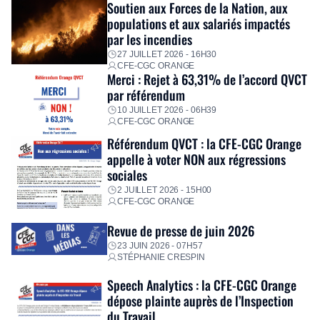
Fidèle à sa mission d’utilité sociale, le Groupe mobilise
Soutien aux Forces de la Nation, aux
immédiatement ses équipes afin de proposer un diagnostic
populations et aux salariés impactés
personnalisé, des aides financières pour faire face aux
par les incendies
premières dépenses, […]
27 JUILLET 2026 - 16H30
CFE-CGC ORANGE
Merci : Rejet à 63,31% de l’accord QVCT
par référendum
10 JUILLET 2026 - 06H39
CFE-CGC ORANGE
Référendum QVCT : la CFE-CGC Orange
appelle à voter NON aux régressions
sociales
2 JUILLET 2026 - 15H00
CFE-CGC ORANGE
Revue de presse de juin 2026
23 JUIN 2026 - 07H57
STÉPHANIE CRESPIN
Speech Analytics : la CFE-CGC Orange
dépose plainte auprès de l’Inspection
du Travail