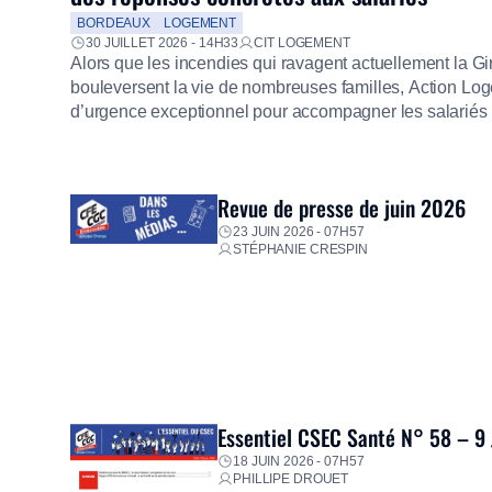
BORDEAUX
LOGEMENT
30 JUILLET 2026 - 14H33
CIT LOGEMENT
Alors que les incendies qui ravagent actuellement la G
bouleversent la vie de nombreuses familles, Action Loge
d’urgence exceptionnel pour accompagner les salariés s
mission d’utilité sociale, le Groupe mobilise immédiate
proposer un diagnostic personnalisé, des aides financiè
premières dépenses, […]
Revue de presse de juin 2026
23 JUIN 2026 - 07H57
STÉPHANIE CRESPIN
Essentiel CSEC Santé N° 58 – 9
18 JUIN 2026 - 07H57
PHILLIPE DROUET