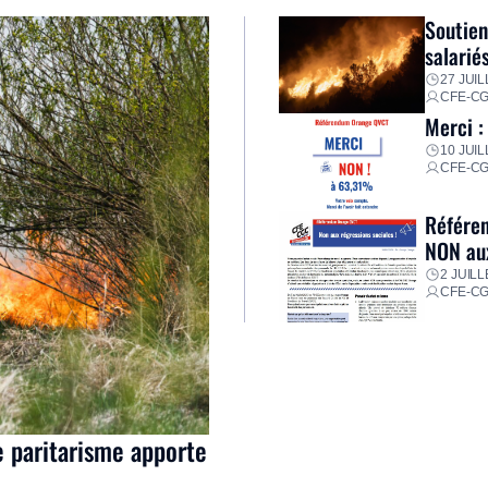
Soutien
salarié
27 JUIL
CFE-C
Merci :
10 JUIL
CFE-C
Référen
NON aux
2 JUILL
CFE-C
e paritarisme apporte