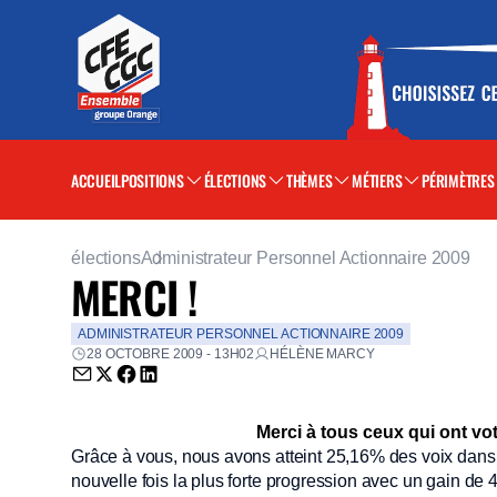
ACCUEIL
POSITIONS
ÉLECTIONS
THÈMES
MÉTIERS
PÉRIMÈTRES
élections
Administrateur Personnel Actionnaire 2009
MERCI !
ADMINISTRATEUR PERSONNEL ACTIONNAIRE 2009
28 OCTOBRE 2009 - 13H02
HÉLÈNE MARCY
Envoyer par email (nouvelle fenêtre)
Partager sur Twitter (nouvelle fenêtre)
Partager sur Facebook (nouvelle fenêtre)
Partager sur LinkedIn (nouvelle fenêtre)
Merci à tous ceux qui ont vot
Grâce à vous, nous avons atteint 25,16% des voix dans
nouvelle fois la plus forte progression avec un gain de 