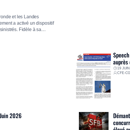
ironde et les Landes
ment a activé un dispositif
inistrés. Fidèle à sa
ment ses équipes afin de
res pour faire face aux
Speech 
auprès 
19 JUIN
CFE-C
 Juin 2026
Démantè
concurr
élevé p