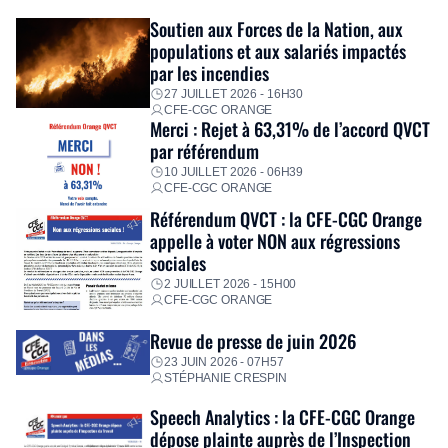
Fidèle à sa mission d’utilité sociale, le Groupe mobilise
Soutien aux Forces de la Nation, aux
immédiatement ses équipes afin de proposer un diagnostic
populations et aux salariés impactés
personnalisé, des aides financières pour faire face aux
par les incendies
premières dépenses, […]
27 JUILLET 2026 - 16H30
CFE-CGC ORANGE
Merci : Rejet à 63,31% de l’accord QVCT
par référendum
10 JUILLET 2026 - 06H39
CFE-CGC ORANGE
Référendum QVCT : la CFE-CGC Orange
appelle à voter NON aux régressions
sociales
2 JUILLET 2026 - 15H00
CFE-CGC ORANGE
Revue de presse de juin 2026
23 JUIN 2026 - 07H57
STÉPHANIE CRESPIN
Speech Analytics : la CFE-CGC Orange
dépose plainte auprès de l’Inspection