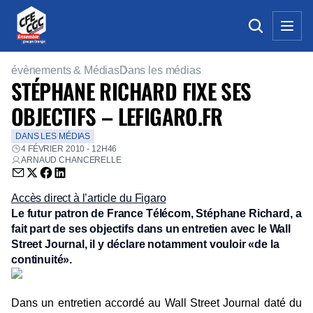
évènements & Médias
Dans les médias
STÉPHANE RICHARD FIXE SES
OBJECTIFS – LEFIGARO.FR
DANS LES MÉDIAS
4 FÉVRIER 2010 - 12H46
ARNAUD CHANCERELLE
Envoyer par email (nouvelle fenêtre)
Partager sur Twitter (nouvelle fenêtre)
Partager sur Facebook (nouvelle fenêtre)
Partager sur LinkedIn (nouvelle fenêtre)
Accès direct à l’article du Figaro
Le futur patron de France Télécom, Stéphane Richard, a
fait part de ses objectifs dans un entretien avec le Wall
Street Journal, il y déclare notamment vouloir «de la
continuité».
Dans un entretien accordé au Wall Street Journal daté du