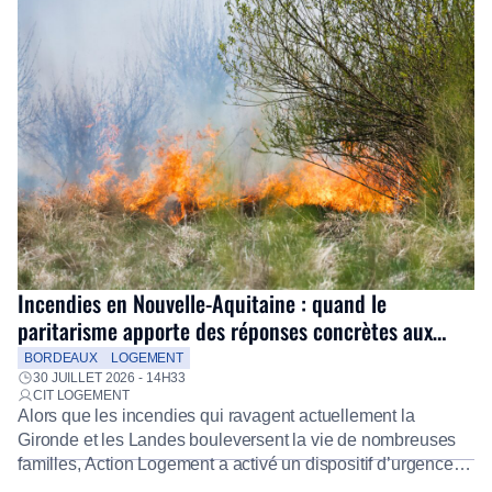
Incendies en Nouvelle-Aquitaine : quand le
paritarisme apporte des réponses concrètes aux
salariés
BORDEAUX
LOGEMENT
30 JUILLET 2026 - 14H33
CIT LOGEMENT
Alors que les incendies qui ravagent actuellement la
Gironde et les Landes bouleversent la vie de nombreuses
familles, Action Logement a activé un dispositif d’urgence
exceptionnel pour accompagner les salariés sinistrés.