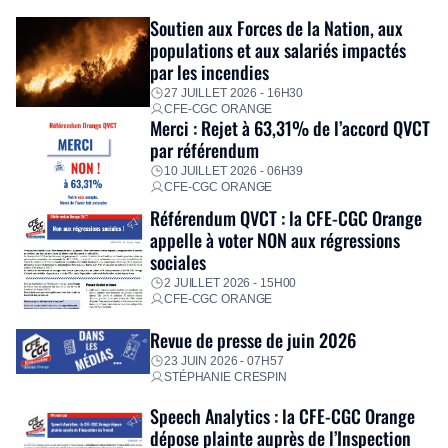
Fidèle à sa mission d’utilité sociale, le Groupe mobilise
Soutien aux Forces de la Nation, aux
immédiatement ses équipes afin de proposer un diagnostic
populations et aux salariés impactés
personnalisé, des aides financières pour faire face aux
par les incendies
premières dépenses, […]
27 JUILLET 2026 - 16H30
CFE-CGC ORANGE
Merci : Rejet à 63,31% de l’accord QVCT
par référendum
10 JUILLET 2026 - 06H39
CFE-CGC ORANGE
Référendum QVCT : la CFE-CGC Orange
appelle à voter NON aux régressions
sociales
2 JUILLET 2026 - 15H00
CFE-CGC ORANGE
Revue de presse de juin 2026
23 JUIN 2026 - 07H57
STÉPHANIE CRESPIN
Speech Analytics : la CFE-CGC Orange
dépose plainte auprès de l’Inspection