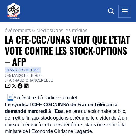
évènements & Médias
Dans les médias
LA CFE-CGC/UNAS VEUT QUE L’ETAT
VOTE CONTRE LES STOCK-OPTIONS
– AFP
DANS LES MÉDIAS
5 MAI 2010 - 19H50
ARNAUD CHANCERELLE
Envoyer par email (nouvelle fenêtre)
Partager sur Twitter (nouvelle fenêtre)
Partager sur Facebook (nouvelle fenêtre)
Partager sur LinkedIn (nouvelle fenêtre)
Accès direct à l’article complet
Le syndicat CFE-CGC/UNSA de France Télécom a
demandé mercredi à l’Etat,
en tant qu’actionnaire public,
de mettre fin aux stock-options et réduire le dividende à un
niveau inférieur à celui des bénéfices, dans une lettre à la
ministre de l’Economie Christine Lagarde.