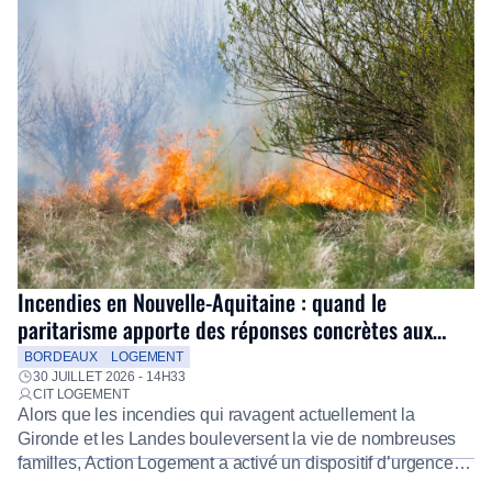
Incendies en Nouvelle-Aquitaine : quand le
paritarisme apporte des réponses concrètes aux
salariés
BORDEAUX
LOGEMENT
30 JUILLET 2026 - 14H33
CIT LOGEMENT
Alors que les incendies qui ravagent actuellement la
Gironde et les Landes bouleversent la vie de nombreuses
familles, Action Logement a activé un dispositif d’urgence
exceptionnel pour accompagner les salariés sinistrés.