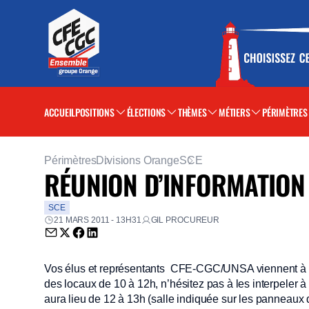
ACCUEIL
POSITIONS
ÉLECTIONS
THÈMES
MÉTIERS
PÉRIMÈTRES
Périmètres
Divisions Orange
SCE
RÉUNION D’INFORMATIO
SCE
21 MARS 2011 - 13H31
GIL PROCUREUR
Envoyer par email (nouvelle fenêtre)
Partager sur Twitter (nouvelle fenêtre)
Partager sur Facebook (nouvelle fenêtre)
Partager sur LinkedIn (nouvelle fenêtre)
Vos élus et représentants CFE-CGC/UNSA viennent à vot
des locaux de 10 à 12h, n’hésitez pas à les interpeler à
aura lieu de 12 à 13h (salle indiquée sur les panneaux d