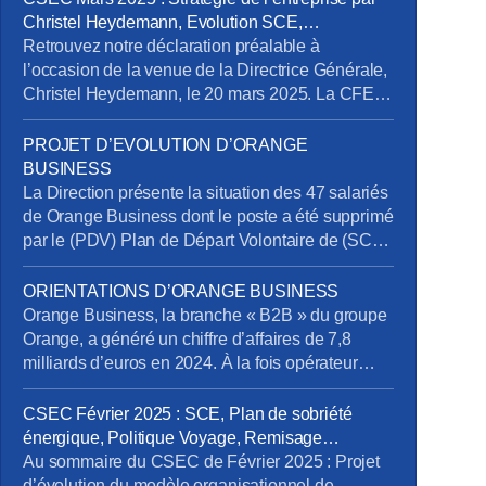
Christel Heydemann, Evolution SCE,
Orientations Orange Business
Retrouvez notre déclaration préalable à
l’occasion de la venue de la Directrice Générale,
Christel Heydemann, le 20 mars 2025. La CFE-
CGC Orange l’a interpellée sur plusieurs sujets
issus de l’enquête de la Commission Nationale
PROJET D’EVOLUTION D’ORANGE
de Prévention et de Sécurité (CNPS) : La
BUSINESS
situation de RPS et un suicide reconnu en
La Direction présente la situation des 47 salariés
accident du travail La dégradation […]
de Orange Business dont le poste a été supprimé
par le (PDV) Plan de Départ Volontaire de (SCE)
Services de Communication Entreprise) sans
qu’ils aient été volontaires. Rappelons en effet
ORIENTATIONS D’ORANGE BUSINESS
que la Direction s’était engagée à retrouver des
Orange Business, la branche « B2B » du groupe
postes pour tous les salariés impactés. Au 20
Orange, a généré un chiffre d’affaires de 7,8
mars […]
milliards d’euros en 2024. À la fois opérateur
télécom et intégrateur numérique, elle sert une
clientèle mondiale via trois canaux : Entreprises
CSEC Février 2025 : SCE, Plan de sobriété
France, Grands Clients France et International.
énergique, Politique Voyage, Remisage
Ses services se répartissent en trois segments :
Véhicule, Addictions
Au sommaire du CSEC de Février 2025 : Projet
Télécom, Digital et Intégration. […]
d’évolution du modèle organisationnel de