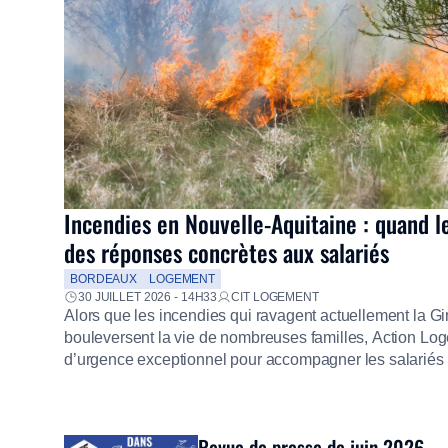
Incendies en Nouvelle-Aquitaine : quand l
des réponses concrètes aux salariés
BORDEAUX
LOGEMENT
30 JUILLET 2026 - 14H33
CIT LOGEMENT
Alors que les incendies qui ravagent actuellement la G
bouleversent la vie de nombreuses familles, Action Loge
d’urgence exceptionnel pour accompagner les salariés s
mission d’utilité sociale, le Groupe mobilise immédiate
proposer un diagnostic personnalisé, des aides financiè
premières dépenses, […]
Revue de presse de juin 2026