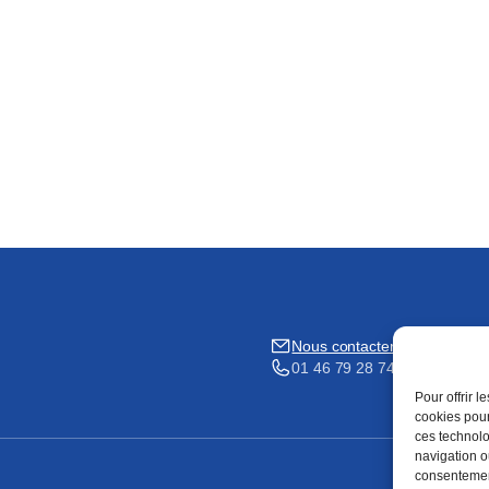
Nous contacter
01 46 79 28 74
Pour offrir 
cookies pour
ces technolo
navigation ou
consentement