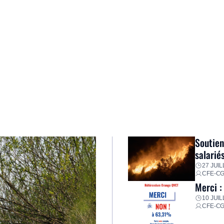
Soutien
salarié
27 JUIL
CFE-C
Merci :
10 JUIL
CFE-C