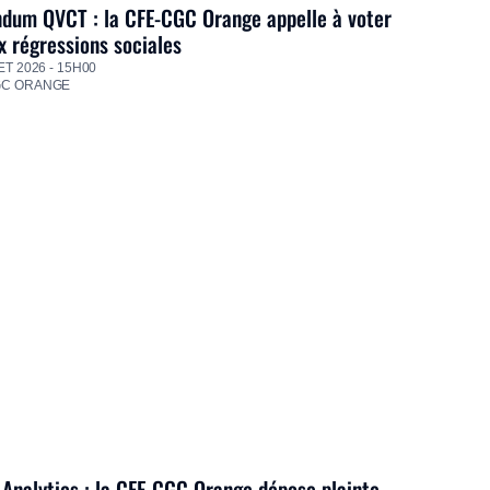
dum QVCT : la CFE-CGC Orange appelle à voter
 régressions sociales
ET 2026 - 15H00
GC ORANGE
Analytics : la CFE-CGC Orange dépose plainte