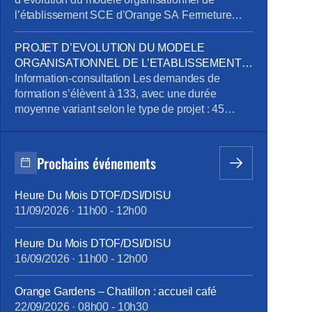
l’établissement SCE d’Orange SA Fermeture
exceptionnelle de certains sites tertiaires dans le
cadre du plan de sobriété énergétique
PROJET D’EVOLUTION DU MODELE
Mandatement de la CPRPPST : Politique
ORGANISATIONNEL DE L’ETABLISSEMENT
Voyage, Remisage Véhicule, Situation de la
SCE D’ORANGE SA
Information-consultation Les demandes de
prévention de l’addiction au sein du groupe
formation s’élèvent à 133, avec une durée
Orange Pour télécharger le […]
moyenne variant selon le type de projet : 45
heures pour le projet emploi, 515 heures pour la
reconversion, et 90 heures pour la création
d’entreprise. Des ateliers en présentiel ont été
Prochains événements
organisés pour aider les volontaires à
développer leurs compétences, avec des
Heure Du Mois DTOF/DSI/DISU
thématiques […]
11/09/2026
·
11h00
-
12h00
Heure Du Mois DTOF/DSI/DISU
16/09/2026
·
11h00
-
12h00
Orange Gardens – Chatillon : accueil café
22/09/2026
·
08h00
-
10h30