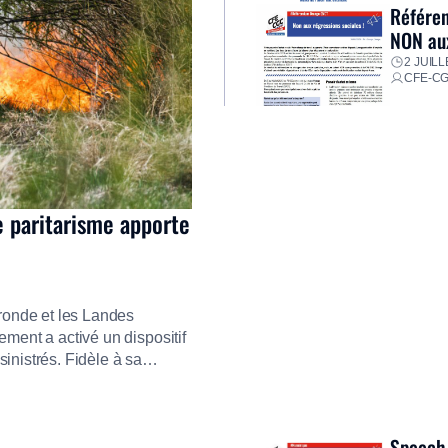
Référen
NON aux
2 JUILL
CFE-C
e paritarisme apporte
ironde et les Landes
ment a activé un dispositif
inistrés. Fidèle à sa
ment ses équipes afin de
res pour faire face aux
Speech 