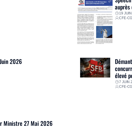
auprès 
19 JUIN
CFE-C
 Juin 2026
Démantè
concurr
élevé p
7 JUIN 
CFE-C
er Ministre 27 Mai 2026