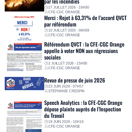
par les incendies
premières dépenses, […]
27 JUILLET 2026 - 16H30
CFE-CGC ORANGE
Merci : Rejet à 63,31% de l’accord QVCT
par référendum
10 JUILLET 2026 - 06H39
CFE-CGC ORANGE
Référendum QVCT : la CFE-CGC Orange
appelle à voter NON aux régressions
sociales
2 JUILLET 2026 - 15H00
CFE-CGC ORANGE
Revue de presse de juin 2026
23 JUIN 2026 - 07H57
STÉPHANIE CRESPIN
Speech Analytics : la CFE-CGC Orange
dépose plainte auprès de l’Inspection
du Travail
19 JUIN 2026 - 10H16
CFE-CGC ORANGE