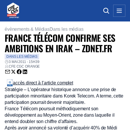
évènements & Médias
Dans les médias
FRANCE TÉLÉCOM CONFIRME SES
AMBITIONS EN IRAK – ZDNET.FR
DANS LES MÉDIAS
3 MAI 2011 - 15H39
CFE CGC ORANGE
Envoyer par email (nouvelle fenêtre)
Partager sur Twitter (nouvelle fenêtre)
Partager sur Facebook (nouvelle fenêtre)
Partager sur LinkedIn (nouvelle fenêtre)
accès direct à l’article complet
Stratégie – L’opérateur historique annonce une prise de
participation minoritaire dans Korek Telecom. A terme, cette
participation pourrait devenir majoritaire.
France Télécom poursuit méthodiquement son
développement au Moyen-Orient, zone dans laquelle il
entend doubler son chiffre d’affaires.
Après avoir annoncé sa volonté d’acquérir 40% de Médi