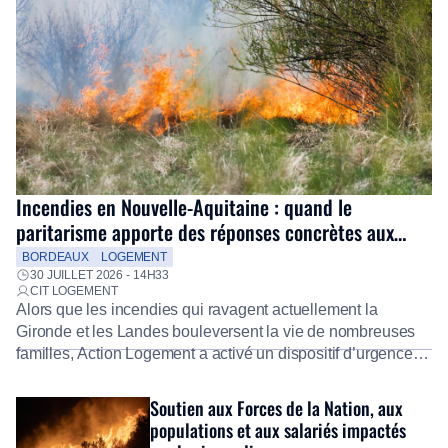
Incendies en Nouvelle-Aquitaine : quand le
paritarisme apporte des réponses concrètes aux
salariés
BORDEAUX
LOGEMENT
30 JUILLET 2026 - 14H33
CIT LOGEMENT
Alors que les incendies qui ravagent actuellement la
Gironde et les Landes bouleversent la vie de nombreuses
familles, Action Logement a activé un dispositif d’urgence
exceptionnel pour accompagner les salariés sinistrés.
Fidèle à sa mission d’utilité sociale, le Groupe mobilise
Soutien aux Forces de la Nation, aux
immédiatement ses équipes afin de proposer un diagnostic
populations et aux salariés impactés
personnalisé, des aides financières pour faire face aux