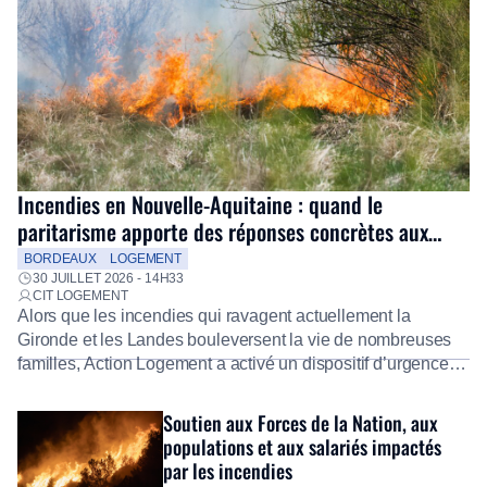
Incendies en Nouvelle-Aquitaine : quand le
paritarisme apporte des réponses concrètes aux
salariés
BORDEAUX
LOGEMENT
30 JUILLET 2026 - 14H33
CIT LOGEMENT
Alors que les incendies qui ravagent actuellement la
Gironde et les Landes bouleversent la vie de nombreuses
familles, Action Logement a activé un dispositif d’urgence
exceptionnel pour accompagner les salariés sinistrés.
Fidèle à sa mission d’utilité sociale, le Groupe mobilise
Soutien aux Forces de la Nation, aux
immédiatement ses équipes afin de proposer un diagnostic
populations et aux salariés impactés
personnalisé, des aides financières pour faire face aux
par les incendies
premières dépenses, […]