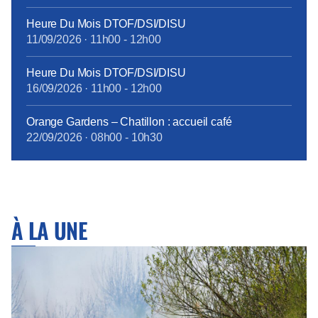
tous les personnels bénéficieront des mêmes
Heure Du Mois DTOF/DSI/DISU
garanties.
11/09/2026
·
11h00
-
12h00
tract_complémentaire_santé_octobre2017.pdf
Heure Du Mois DTOF/DSI/DISU
16/09/2026
·
11h00
-
12h00
Orange Gardens – Chatillon : accueil café
22/09/2026
·
08h00
-
10h30
À LA UNE