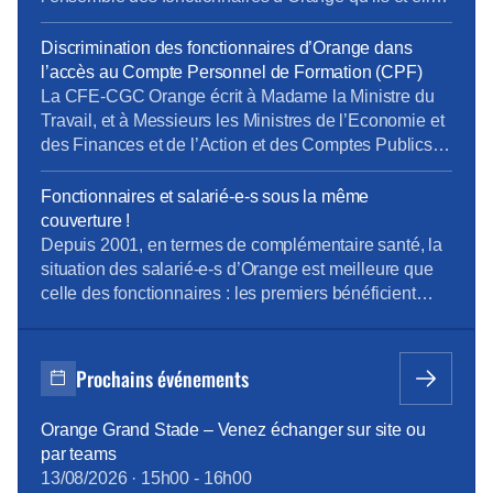
garderont leur statut jusqu’à la fin de leur activité.
Discrimination des fonctionnaires d’Orange dans
l’accès au Compte Personnel de Formation (CPF)
La CFE-CGC Orange écrit à Madame la Ministre du
Travail, et à Messieurs les Ministres de l’Economie et
des Finances et de l’Action et des Comptes Publics
La « loi pour la liberté de choisir son avenir
professionnel » du 05 septembre 2018, qui a pour
Fonctionnaires et salarié-e-s sous la même
ambition une nouvelle société de compétences,
couverture !
réforme la formation professionnelle en promettant,
Depuis 2001, en termes de complémentaire santé, la
[…]
situation des salarié-e-s d’Orange est meilleure que
celle des fonctionnaires : les premiers bénéficient
d’un contrat collectif obligatoire, dont 60% des
cotisations sont pris en charge par l’entreprise ; les
seconds, s’ils le souhaitent, s’assurent
Prochains événements
individuellement et payent 100% des cotisations,
moins l’aide forfaitaire de 450 € bruts annuels
Orange Grand Stade – Venez échanger sur site ou
introduite en février 2015. Cette différence de
par teams
traitement touche à sa fin, grâce à la ténacité de la
13/08/2026
·
15h00
-
16h00
CFE-CGC Orange : à compter du 1er janvier 2018,