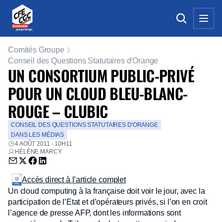
Comités Groupe
Conseil des Questions Statutaires d'Orange
UN CONSORTIUM PUBLIC-PRIVÉ
POUR UN CLOUD BLEU-BLANC-
ROUGE – CLUBIC
CONSEIL DES QUESTIONS STATUTAIRES D'ORANGE
DANS LES MÉDIAS
4 AOÛT 2011 - 10H11
HÉLÈNE MARCY
Envoyer par email (nouvelle fenêtre)
Partager sur Twitter (nouvelle fenêtre)
Partager sur Facebook (nouvelle fenêtre)
Partager sur LinkedIn (nouvelle fenêtre)
Accès direct à l’article complet
Un cloud computing à la française doit voir le jour, avec la
participation de l’Etat et d’opérateurs privés, si l’on en croit
l’agence de presse AFP, dont les informations sont