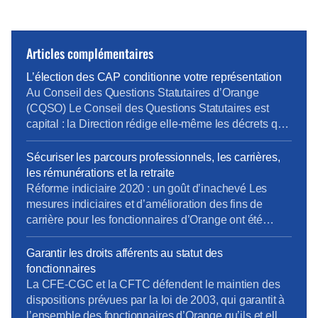
Articles complémentaires
L’élection des CAP conditionne votre représentation
Au Conseil des Questions Statutaires d’Orange
(CQSO) Le Conseil des Questions Statutaires est
capital : la Direction rédige elle-même les décrets qui
s’appliquent aux fonctionnaires de l’entreprise, avant
validation par le Ministère. La CFE-CGC et la CFTC
Sécuriser les parcours professionnels, les carrières,
dénoncent ce fonctionnement, qui constitue une
les rémunérations et la retraite
atteinte à un principe fondamental du droit : nul ne
Réforme indiciaire 2020 : un goût d’inachevé Les
devrait être à la […]
mesures indiciaires et d’amélioration des fins de
carrière pour les fonctionnaires d’Orange ont été
mises en place en décembre 2020, un an après la
Fonction Publique d’État… et en laissant de côté les
Garantir les droits afférents au statut des
statuts de fonction (IV.3 et au-delà). La CFE-CGC
fonctionnaires
Orange et la CFTC continuent de se […]
La CFE-CGC et la CFTC défendent le maintien des
dispositions prévues par la loi de 2003, qui garantit à
l’ensemble des fonctionnaires d’Orange qu’ils et elles