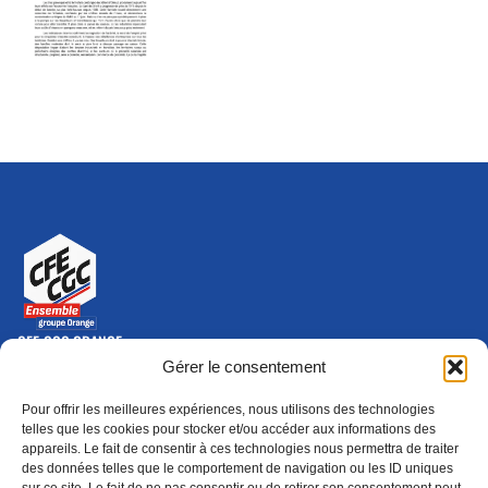
CFE-CGC ORANGE
10-12 rue Saint Amand, 75015 Paris Cedex 15
Gérer le consentement
(nouvelle fenêtre)
Nous contacter
Pour offrir les meilleures expériences, nous utilisons des technologies
01 46 79 28 74
telles que les cookies pour stocker et/ou accéder aux informations des
appareils. Le fait de consentir à ces technologies nous permettra de traiter
S'ABONNER
ADHÉRER
des données telles que le comportement de navigation ou les ID uniques
(NOUVELLE FENÊTRE)