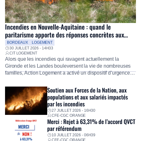
Incendies en Nouvelle-Aquitaine : quand le
paritarisme apporte des réponses concrètes aux
salariés
BORDEAUX
LOGEMENT
30 JUILLET 2026 - 14H33
CIT LOGEMENT
Alors que les incendies qui ravagent actuellement la
Gironde et les Landes bouleversent la vie de nombreuses
familles, Action Logement a activé un dispositif d’urgence
exceptionnel pour accompagner les salariés sinistrés.
Fidèle à sa mission d’utilité sociale, le Groupe mobilise
Soutien aux Forces de la Nation, aux
immédiatement ses équipes afin de proposer un diagnostic
populations et aux salariés impactés
personnalisé, des aides financières pour faire face aux
par les incendies
premières dépenses, […]
27 JUILLET 2026 - 16H30
CFE-CGC ORANGE
Merci : Rejet à 63,31% de l’accord QVCT
par référendum
10 JUILLET 2026 - 06H39
CFE-CGC ORANGE