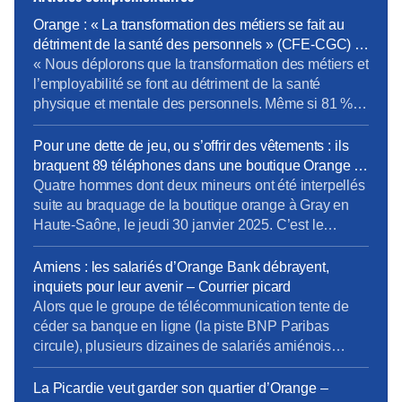
Orange : « La transformation des métiers se fait au
détriment de la santé des personnels » (CFE-CGC) –
News tank RH Management
« Nous déplorons que la transformation des métiers et
l’employabilité se font au détriment de la santé
physique et mentale des personnels. Même si 81 %
des formations portent sur les compétences métier,
force est de constater que notre bassin d’emploi est
Pour une dette de jeu, ou s’offrir des vêtements : ils
“pauvre” en opportunités d’évolution vers les métiers
braquent 89 téléphones dans une boutique Orange –
de l’IA, de la data, du cloud et […]
France 3 région
Quatre hommes dont deux mineurs ont été interpellés
suite au braquage de la boutique orange à Gray en
Haute-Saône, le jeudi 30 janvier 2025. C’est le
second braquage subi par ce magasin. Deux des
malfrats viennent d’être condamnés. Des hommes
Amiens : les salariés d’Orange Bank débrayent,
cagoulés. La scène dure quelques minutes à peine.
inquiets pour leur avenir – Courrier picard
Jeudi 30 janvier vers 10h, quatre individus […]
Alors que le groupe de télécommunication tente de
céder sa banque en ligne (la piste BNP Paribas
circule), plusieurs dizaines de salariés amiénois
d’Orange Bank ont cessé le travail, mardi 27 juin
2023, en fin de matinée. […]Mardi 27 juin, plusieurs
La Picardie veut garder son quartier d’Orange –