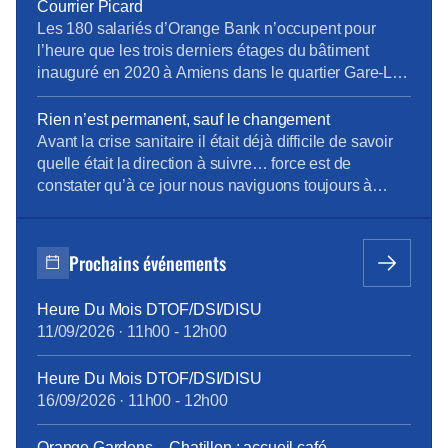
dizaines de salariés, inquiets du devenir de
Courrier Picard
l’entreprise et du manque d’informations concernant
Les 180 salariés d’Orange Bank n’occupent pour
leur […]
l’heure que les trois derniers étages du bâtiment
inauguré en 2020 à Amiens dans le quartier Gare-La-
Vallée. Sébastien Crozier, président national du
syndicat CFE-CGC d’Orange, était ce jeudi de
Rien n’est permanent, sauf le changement
passage à Amiens pour rencontrer les salariés et
Avant la crise sanitaire il était déjà difficile de savoir
évoquer quelques dossiers locaux. Alors que les
quelle était la direction à suivre… force est de
services et les effectifs […]
constater qu’à ce jour nous naviguons toujours à
vue… dans une mer agitée ! Modèle de Vente pas si
modèle ! Penser le changement plutôt que de
changer le pansement ! Envie d’en savoir davantage
Prochains événements
? […]
Heure Du Mois DTOF/DSI/DISU
11/09/2026
·
11h00
-
12h00
Heure Du Mois DTOF/DSI/DISU
16/09/2026
·
11h00
-
12h00
Orange Gardens – Chatillon : accueil café