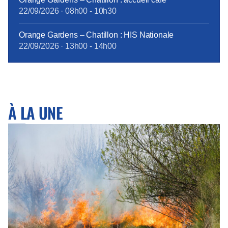
22/09/2026
·
08h00
-
10h30
Orange Gardens – Chatillon : HIS Nationale
22/09/2026
·
13h00
-
14h00
À LA UNE