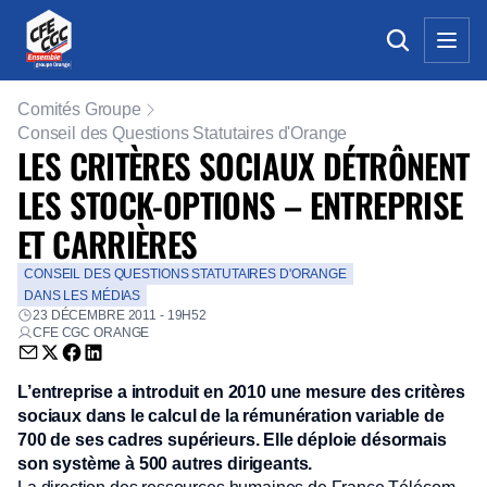
Comités Groupe
Conseil des Questions Statutaires d'Orange
LES CRITÈRES SOCIAUX DÉTRÔNENT
LES STOCK-OPTIONS – ENTREPRISE
ET CARRIÈRES
CONSEIL DES QUESTIONS STATUTAIRES D'ORANGE
DANS LES MÉDIAS
23 DÉCEMBRE 2011 - 19H52
CFE CGC ORANGE
Envoyer par email (nouvelle fenêtre)
Partager sur Twitter (nouvelle fenêtre)
Partager sur Facebook (nouvelle fenêtre)
Partager sur LinkedIn (nouvelle fenêtre)
L’entreprise a introduit en 2010 une mesure des critères
sociaux dans le calcul de la rémunération variable de
700 de ses cadres supérieurs. Elle déploie désormais
son système à 500 autres dirigeants.