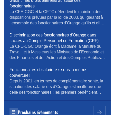
Garantir les droits afférents au statut des
statuts de fonction (IV.3 et au-delà). La CFE-CGC
fonctionnaires
Orange et la CFTC continuent de se […]
La CFE-CGC et la CFTC défendent le maintien des
dispositions prévues par la loi de 2003, qui garantit à
l’ensemble des fonctionnaires d’Orange qu’ils et elles
garderont leur statut jusqu’à la fin de leur activité.
Discrimination des fonctionnaires d’Orange dans
l’accès au Compte Personnel de Formation (CPF)
La CFE-CGC Orange écrit à Madame la Ministre du
Travail, et à Messieurs les Ministres de l’Economie et
des Finances et de l’Action et des Comptes Publics
La « loi pour la liberté de choisir son avenir
professionnel » du 05 septembre 2018, qui a pour
Fonctionnaires et salarié-e-s sous la même
ambition une nouvelle société de compétences,
couverture !
réforme la formation professionnelle en promettant,
Depuis 2001, en termes de complémentaire santé, la
[…]
situation des salarié-e-s d’Orange est meilleure que
celle des fonctionnaires : les premiers bénéficient
d’un contrat collectif obligatoire, dont 60% des
cotisations sont pris en charge par l’entreprise ; les
seconds, s’ils le souhaitent, s’assurent
Prochains événements
individuellement et payent 100% des cotisations,