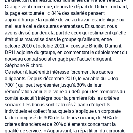
La direction des ressources humaines de France Télécom-
Orange veut croire que, depuis le départ de Didier Lombard,
la page est tournée : « 84% des salariés pensent
aujourd’hui que la qualité de vie au travail est identique ou
meilleur à celle des autres entreprises. Et surtout, nous
avons divisé par deux la part de ceux qui estimaient qu’elle
était plus mauvaise dans le groupe qu’ailleurs, entre
octobre 2010 et octobre 2011 », constate Brigitte Dumont,
DRH adjointe du groupe, en commentant le déploiement du
nouveau contrat social engagé par l’actuel dirigeant,
Stéphane Richard.
Ce retour à lasérénité intéresse forcément les cadres
dirigeants. Depuis décembre 2010, le variable du » top
700″ ( qui peut représenter jusqu’à 30% de leur
rémunération annuelle, voire au-delà pour les membres du
comité exécutif) intègre pour la première fois les critères
sociaux. Les bonus sont calculés à partir d’objectifs
individuels et collectifs auxquels s’applique un corporate
factor composé de 30% de facteurs sociaux, de 50% de
critères financiers et de 20% d’éléments concernant la
qualité de service. « Auparavant, la répartition du corporate