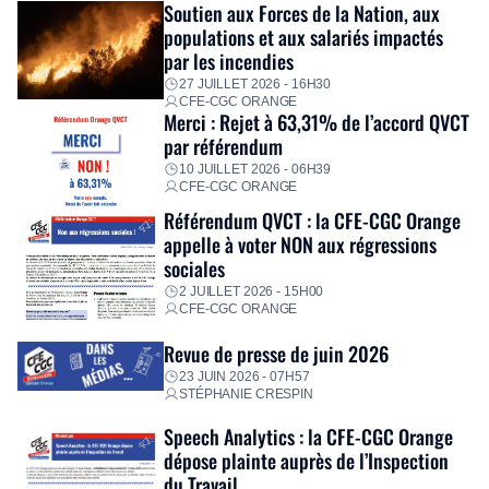
Fidèle à sa mission d’utilité sociale, le Groupe mobilise
Soutien aux Forces de la Nation, aux
immédiatement ses équipes afin de proposer un diagnostic
populations et aux salariés impactés
personnalisé, des aides financières pour faire face aux
par les incendies
premières dépenses, […]
27 JUILLET 2026 - 16H30
CFE-CGC ORANGE
Merci : Rejet à 63,31% de l’accord QVCT
par référendum
10 JUILLET 2026 - 06H39
CFE-CGC ORANGE
Référendum QVCT : la CFE-CGC Orange
appelle à voter NON aux régressions
sociales
2 JUILLET 2026 - 15H00
CFE-CGC ORANGE
Revue de presse de juin 2026
23 JUIN 2026 - 07H57
STÉPHANIE CRESPIN
Speech Analytics : la CFE-CGC Orange
dépose plainte auprès de l’Inspection
du Travail