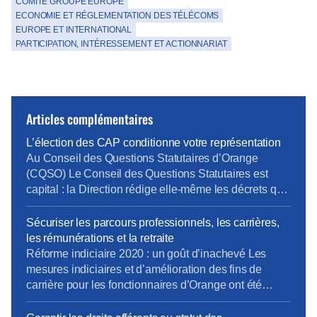
COMITÉ GROUPE EUROPE
ECONOMIE ET RÉGLEMENTATION DES TÉLÉCOMS
EUROPE ET INTERNATIONAL
PARTICIPATION, INTÉRESSEMENT ET ACTIONNARIAT
Articles complémentaires
L’élection des CAP conditionne votre représentation
Au Conseil des Questions Statutaires d’Orange
(CQSO) Le Conseil des Questions Statutaires est
capital : la Direction rédige elle-même les décrets qui
s’appliquent aux fonctionnaires de l’entreprise, avant
validation par le Ministère. La CFE-CGC et la CFTC
Sécuriser les parcours professionnels, les carrières,
dénoncent ce fonctionnement, qui constitue une
les rémunérations et la retraite
atteinte à un principe fondamental du droit : nul ne
Réforme indiciaire 2020 : un goût d’inachevé Les
devrait être à la […]
mesures indiciaires et d’amélioration des fins de
carrière pour les fonctionnaires d’Orange ont été
mises en place en décembre 2020, un an après la
Fonction Publique d’État… et en laissant de côté les