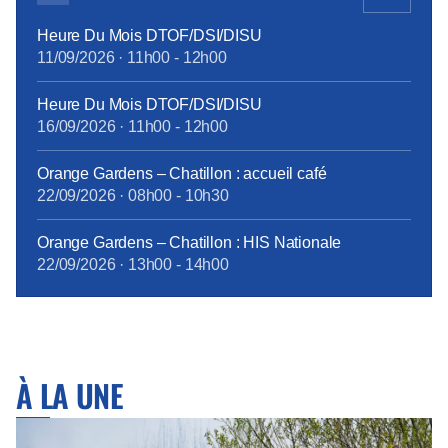
moins l’aide forfaitaire de 450 € bruts annuels
Heure Du Mois DTOF/DSI/DISU
introduite en février 2015. Cette différence de
11/09/2026
·
11h00
-
12h00
traitement touche à sa fin, grâce à la ténacité de la
CFE-CGC Orange : à compter du 1er janvier 2018,
Heure Du Mois DTOF/DSI/DISU
tous les personnels bénéficieront des mêmes
16/09/2026
·
11h00
-
12h00
garanties.
tract_complémentaire_santé_octobre2017.pdf
Orange Gardens – Chatillon : accueil café
22/09/2026
·
08h00
-
10h30
Orange Gardens – Chatillon : HIS Nationale
22/09/2026
·
13h00
-
14h00
À LA UNE