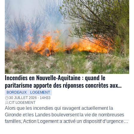
Incendies en Nouvelle-Aquitaine : quand le
paritarisme apporte des réponses concrètes aux
salariés
BORDEAUX
LOGEMENT
30 JUILLET 2026 - 14H33
CIT LOGEMENT
Alors que les incendies qui ravagent actuellement la
Gironde et les Landes bouleversent la vie de nombreuses
familles, Action Logement a activé un dispositif d’urgence
exceptionnel pour accompagner les salariés sinistrés.