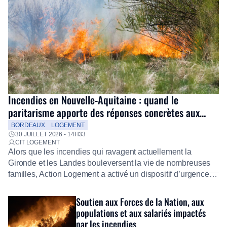
Incendies en Nouvelle-Aquitaine : quand le
paritarisme apporte des réponses concrètes aux
salariés
BORDEAUX
LOGEMENT
30 JUILLET 2026 - 14H33
CIT LOGEMENT
Alors que les incendies qui ravagent actuellement la
Gironde et les Landes bouleversent la vie de nombreuses
familles, Action Logement a activé un dispositif d’urgence
exceptionnel pour accompagner les salariés sinistrés.
Fidèle à sa mission d’utilité sociale, le Groupe mobilise
Soutien aux Forces de la Nation, aux
immédiatement ses équipes afin de proposer un diagnostic
populations et aux salariés impactés
personnalisé, des aides financières pour faire face aux
par les incendies