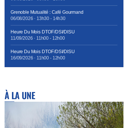
traitement touche à sa fin, grâce à la ténacité de la
CFE-CGC Orange : à compter du 1er janvier 2018,
Grenoble Mutualité : Café Gourmand
tous les personnels bénéficieront des mêmes
06/08/2026
·
13h30
-
14h30
garanties.
tract_complémentaire_santé_octobre2017.pdf
Heure Du Mois DTOF/DSI/DISU
11/09/2026
·
11h00
-
12h00
Heure Du Mois DTOF/DSI/DISU
16/09/2026
·
11h00
-
12h00
À LA UNE