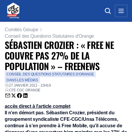
Comités Groupe
Conseil des Questions Statutaires d'Orange
SÉBASTIEN CROZIER : « FREE NE
COUVRE PAS 27% DE LA
POPULATION » – FREENEWS
CONSEIL DES QUESTIONS STATUTAIRES D'ORANGE
DANS LES MÉDIAS
27 JANVIER 2012 - 10H19
CFE CGC ORANGE
Envoyer par email (nouvelle fenêtre)
Partager sur Twitter (nouvelle fenêtre)
Partager sur Facebook (nouvelle fenêtre)
Partager sur LinkedIn (nouvelle fenêtre)
accès direct à l’article complet
Il n’en démort pas. Sébastien Crozier, président du
groupement syndicaliste CFE-CGC/Unsa Télécoms,
continue à s’en prendre à Free Mobile, qu’il accuse de