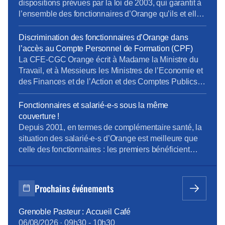
dispositions prévues par la loi de 2003, qui garantit à
l’ensemble des fonctionnaires d’Orange qu’ils et elles
garderont leur statut jusqu’à la fin de leur activité.
Discrimination des fonctionnaires d’Orange dans
l’accès au Compte Personnel de Formation (CPF)
La CFE-CGC Orange écrit à Madame la Ministre du
Travail, et à Messieurs les Ministres de l’Economie et
des Finances et de l’Action et des Comptes Publics
La « loi pour la liberté de choisir son avenir
professionnel » du 05 septembre 2018, qui a pour
Fonctionnaires et salarié-e-s sous la même
ambition une nouvelle société de compétences,
couverture !
réforme la formation professionnelle en promettant,
Depuis 2001, en termes de complémentaire santé, la
[…]
situation des salarié-e-s d’Orange est meilleure que
celle des fonctionnaires : les premiers bénéficient
d’un contrat collectif obligatoire, dont 60% des
cotisations sont pris en charge par l’entreprise ; les
seconds, s’ils le souhaitent, s’assurent
Prochains événements
individuellement et payent 100% des cotisations,
moins l’aide forfaitaire de 450 € bruts annuels
Grenoble Pasteur : Accueil Café
introduite en février 2015. Cette différence de
06/08/2026
·
09h30
-
10h30