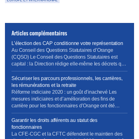
EUROPE ET INTERNATIONAL
Articles complémentaires
L’élection des CAP conditionne votre représentation
Au Conseil des Questions Statutaires d’Orange
(CQSO) Le Conseil des Questions Statutaires est
capital : la Direction rédige elle-même les décrets qui
s’appliquent aux fonctionnaires de l’entreprise, avant
validation par le Ministère. La CFE-CGC et la CFTC
Sécuriser les parcours professionnels, les carrières,
dénoncent ce fonctionnement, qui constitue une
les rémunérations et la retraite
atteinte à un principe fondamental du droit : nul ne
Réforme indiciaire 2020 : un goût d’inachevé Les
devrait être à la […]
mesures indiciaires et d’amélioration des fins de
carrière pour les fonctionnaires d’Orange ont été
mises en place en décembre 2020, un an après la
Fonction Publique d’État… et en laissant de côté les
Garantir les droits afférents au statut des
statuts de fonction (IV.3 et au-delà). La CFE-CGC
fonctionnaires
Orange et la CFTC continuent de se […]
La CFE-CGC et la CFTC défendent le maintien des