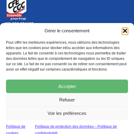
CFE-CGC ORANGE
10-12 rue Saint Amand, 75015 Paris Cedex 15
Gérer le consentement
(nouvelle fenêtre)
Nous contacter
Pour offrir les meilleures expériences, nous utilisons des technologies
01 46 79 28 74
telles que les cookies pour stocker et/ou accéder aux informations des
appareils. Le fait de consentir à ces technologies nous permettra de traiter
S'ABONNER
ADHÉRER
des données telles que le comportement de navigation ou les ID uniques
(NOUVELLE FENÊTRE)
sur ce site. Le fait de ne pas consentir ou de retirer son consentement peut
avoir un effet négatif sur certaines caractéristiques et fonctions.
Épargne
Formation
(nouvelle fenêtre)
(nouvelle fenêtre)
Accepter
Refuser
MENTIONS LÉGALES
PROTECTION DES DONNÉES
POLITIQUE DE COOKIES
Voir les préférences
© 2026 CFE-CGC Orange
Politique de
Politique de protection des données – Politique de
cookies
confidentialité