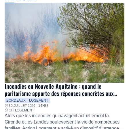
Incendies en Nouvelle-Aquitaine : quand le
paritarisme apporte des réponses concrètes aux
salariés
BORDEAUX
LOGEMENT
30 JUILLET 2026 - 14H33
CIT LOGEMENT
Alors que les incendies qui ravagent actuellement la
Gironde et les Landes bouleversent la vie de nombreuses
familles, Action Logement a activé un dispositif d’urgence