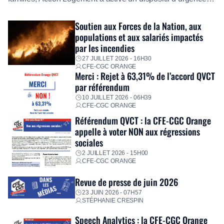
exceptionnel pour accompagner les salariés sinistrés.
Fidèle à sa mission d’utilité sociale, le Groupe mobilise
Soutien aux Forces de la Nation, aux
immédiatement ses équipes afin de proposer un diagnostic
populations et aux salariés impactés
personnalisé, des aides financières pour faire face aux
par les incendies
premières dépenses, […]
27 JUILLET 2026 - 16H30
CFE-CGC ORANGE
Merci : Rejet à 63,31% de l’accord QVCT
par référendum
10 JUILLET 2026 - 06H39
CFE-CGC ORANGE
Référendum QVCT : la CFE-CGC Orange
appelle à voter NON aux régressions
sociales
2 JUILLET 2026 - 15H00
CFE-CGC ORANGE
Revue de presse de juin 2026
23 JUIN 2026 - 07H57
STÉPHANIE CRESPIN
Speech Analytics : la CFE-CGC Orange