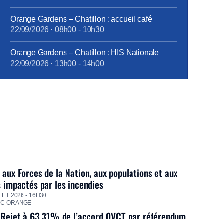
tract_complémentaire_santé_octobre2017.pdf
Orange Gardens – Chatillon : accueil café
22/09/2026
·
08h00
-
10h30
Orange Gardens – Chatillon : HIS Nationale
22/09/2026
·
13h00
-
14h00
 aux Forces de la Nation, aux populations et aux
s impactés par les incendies
LET 2026 - 16H30
GC ORANGE
 Rejet à 63,31% de l’accord QVCT par référendum