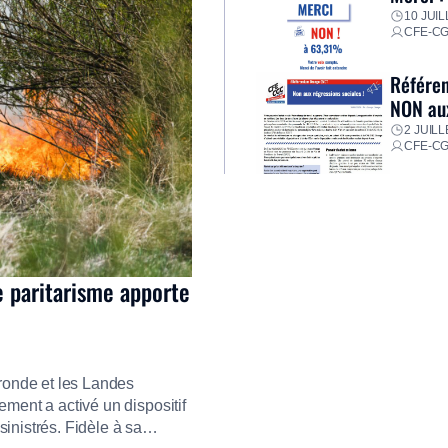
10 JUIL
CFE-C
Référen
NON aux
2 JUILL
CFE-C
e paritarisme apporte
ironde et les Landes
ment a activé un dispositif
inistrés. Fidèle à sa