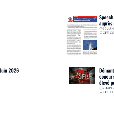
ment ses équipes afin de
res pour faire face aux
Speech 
auprès 
19 JUIN
CFE-C
 Juin 2026
Démantè
concurr
élevé p
7 JUIN 
CFE-C