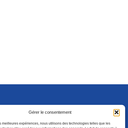
Gérer le consentement
S'ABONNER
ADHÉRER
(NOUVELLE FENÊTRE)
les meilleures expériences, nous utilisons des technologies telles que les