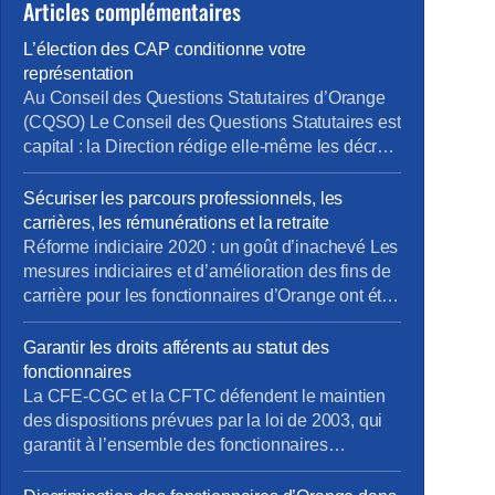
Articles complémentaires
L’élection des CAP conditionne votre
représentation
Au Conseil des Questions Statutaires d’Orange
(CQSO) Le Conseil des Questions Statutaires est
capital : la Direction rédige elle-même les décrets
qui s’appliquent aux fonctionnaires de
l’entreprise, avant validation par le Ministère. La
Sécuriser les parcours professionnels, les
CFE-CGC et la CFTC dénoncent ce
carrières, les rémunérations et la retraite
fonctionnement, qui constitue une atteinte à un
Réforme indiciaire 2020 : un goût d’inachevé Les
principe fondamental du droit : nul ne devrait être
mesures indiciaires et d’amélioration des fins de
à la […]
carrière pour les fonctionnaires d’Orange ont été
mises en place en décembre 2020, un an après
la Fonction Publique d’État… et en laissant de
Garantir les droits afférents au statut des
côté les statuts de fonction (IV.3 et au-delà). La
fonctionnaires
CFE-CGC Orange et la CFTC continuent de se
La CFE-CGC et la CFTC défendent le maintien
[…]
des dispositions prévues par la loi de 2003, qui
garantit à l’ensemble des fonctionnaires
d’Orange qu’ils et elles garderont leur statut
jusqu’à la fin de leur activité.