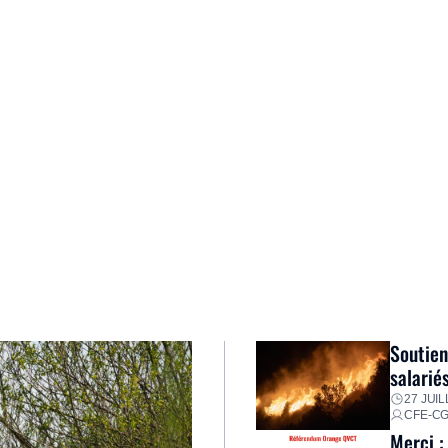
Soutien
salarié
27 JUIL
CFE-C
Merci :