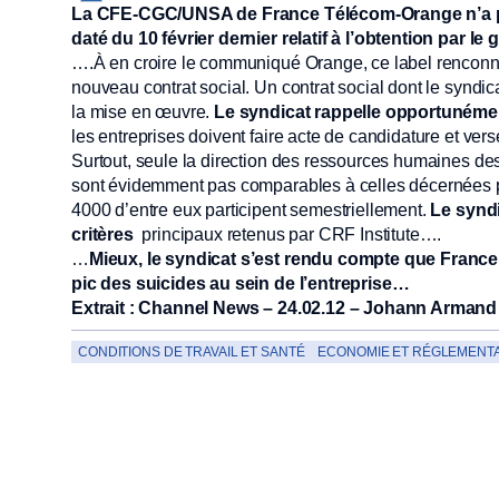
La CFE-CGC/UNSA de France Télécom-Orange n’a p
daté du 10 février dernier relatif à l’obtention par
….À en croire le communiqué Orange, ce label renconna
nouveau contrat social. Un contrat social dont le syndica
la mise en œuvre.
Le syndicat rappelle opportunémen
les entreprises doivent faire acte de candidature et ve
Surtout, seule la direction des ressources humaines de
sont évidemment pas comparables à celles décernées pa
4000 d’entre eux participent semestriellement.
Le syndi
critères
principaux retenus par CRF Institute….
…
Mieux, le syndicat s’est rendu compte que France
pic des suicides au sein de l’entreprise…
Extrait : Channel News – 24.02.12 – Johann Armand
CONDITIONS DE TRAVAIL ET SANTÉ
ECONOMIE ET RÉGLEMENTA