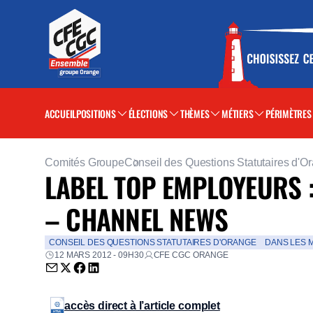
ACCUEIL
POSITIONS
ÉLECTIONS
THÈMES
MÉTIERS
PÉRIMÈTRES
Comités Groupe
Conseil des Questions Statutaires d'O
LABEL TOP EMPLOYEURS 
– CHANNEL NEWS
CONSEIL DES QUESTIONS STATUTAIRES D'ORANGE
DANS LES 
12 MARS 2012 - 09H30
CFE CGC ORANGE
Envoyer par email (nouvelle fenêtre)
Partager sur Twitter (nouvelle fenêtre)
Partager sur Facebook (nouvelle fenêtre)
Partager sur LinkedIn (nouvelle fenêtre)
accès direct à l’article complet