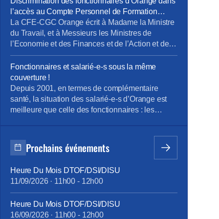
Discrimination des fonctionnaires d’Orange dans
l’accès au Compte Personnel de Formation
(CPF)
La CFE-CGC Orange écrit à Madame la Ministre
du Travail, et à Messieurs les Ministres de
l’Economie et des Finances et de l’Action et des
Comptes Publics La « loi pour la liberté de
choisir son avenir professionnel » du 05
Fonctionnaires et salarié-e-s sous la même
septembre 2018, qui a pour ambition une
couverture !
nouvelle société de compétences, réforme la
Depuis 2001, en termes de complémentaire
formation professionnelle en promettant, […]
santé, la situation des salarié-e-s d’Orange est
meilleure que celle des fonctionnaires : les
premiers bénéficient d’un contrat collectif
obligatoire, dont 60% des cotisations sont pris en
charge par l’entreprise ; les seconds, s’ils le
Prochains événements
souhaitent, s’assurent individuellement et payent
100% des cotisations, moins l’aide forfaitaire de
Heure Du Mois DTOF/DSI/DISU
450 € bruts annuels introduite en février 2015.
11/09/2026
·
11h00
-
12h00
Cette différence de traitement touche à sa fin,
grâce à la ténacité de la CFE-CGC Orange : à
Heure Du Mois DTOF/DSI/DISU
compter du 1er janvier 2018, tous les personnels
16/09/2026
·
11h00
-
12h00
bénéficieront des mêmes garanties.