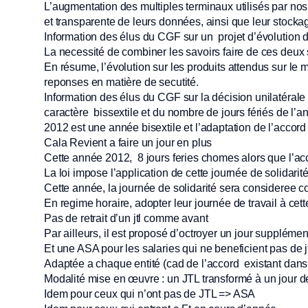
L’augmentation des multiples terminaux utilisés par nos 
et transparente de leurs données, ainsi que leur stocka
Information des élus du CGF sur un projet d’évolution d
La necessité de combiner les savoirs faire de ces deux
En résume, l’évolution sur les produits attendus sur le 
reponses en matière de secutité.
Information des élus du CGF sur la décision unilatérale à
caractère bissextile et du nombre de jours fériés de l’
2012 est une année bisextile et l’adaptation de l’accord
Cala Revient a faire un jour en plus
Cette année 2012, 8 jours feries chomes alors que l’acc
La loi impose l’application de cette journée de solidarit
Cette année, la journée de solidarité sera consideree 
En regime horaire, adopter leur journée de travail à cet
Pas de retrait d’un jtl comme avant
Par ailleurs, il est proposé d’octroyer un jour supplémen
Et une ASA pour les salaries qui ne beneficient pas de jt
Adaptée a chaque entité (cad de l’accord existant dans
Modalité mise en œuvre : un JTL transformé à un jour de 
Idem pour ceux qui n’ont pas de JTL => ASA