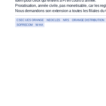
Idem pour ceux qui entrent a Ft en cours d’année.
Proratisation, année civile, pas monetisable, car les regl
Nous demandons son extension a toutes les filiales du
CSEC UES ORANGE
NEOCLES
NRS
ORANGE DISTRIBUTION
SOFRECOM
W-HA