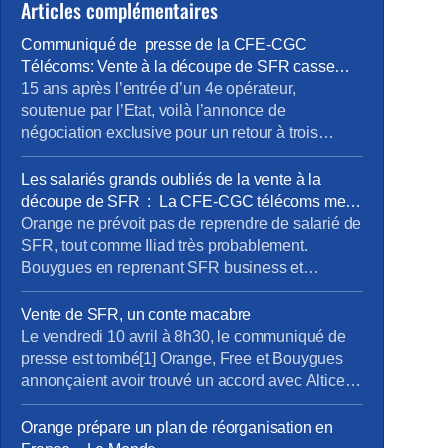
Articles complémentaires
Communiqué de presse de la CFE-CGC
Télécoms: Vente à la découpe de SFR casse
sociale annoncée faute d’une ARCEP et d’un
15 ans après l’entrée d’un 4e opérateur,
Etat responsables.
soutenue par l’Etat, voilà l’annonce de
négociation exclusive pour un retour à trois
opérateurs. Entre temps 25 000 emplois ont été
délocalisés, 700 millions ont été perdu pour notre
Les salariés grands oubliés de la vente à la
économie. Le communiqué de presse
découpe de SFR : La CFE-CGC télécoms met
en demeure les 4 opérateurs
Orange ne prévoit pas de reprendre de salarié de
SFR, tout comme Iliad très probablement.
Bouygues en reprenant SFR business et
quelques infrastructures devrait reprendre une
toute petite partie des personnels, mais à quelles
Vente de SFR, un conte macabre
conditions ? Dans aucune des quatre sociétés
Le vendredi 10 avril à 8h30, le communiqué de
les représentants des personnels n’ont été
presse est tombé[1] Orange, Free et Bouygues
informés et consultés, aucune discussion n’a été
annonçaient avoir trouvé un accord avec Altice
ouverte sur […]
pour le rachat de SFR. Les clients B2B sont pour
Bouygues ainsi que le réseau mobile qu’il avait
Orange prépare un plan de réorganisation en
en partage avec SFR (zone non dense), le B2C