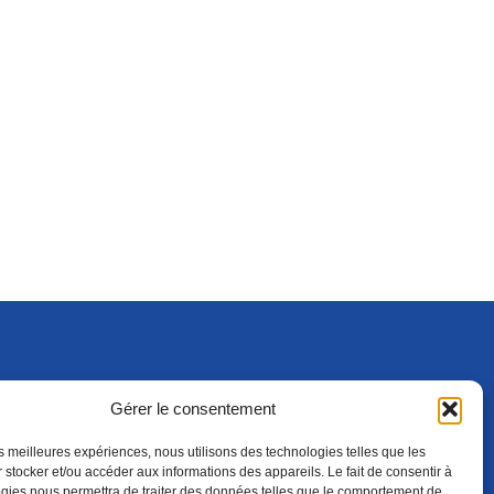
Gérer le consentement
S'ABONNER
ADHÉRER
(NOUVELLE FENÊTRE)
les meilleures expériences, nous utilisons des technologies telles que les
 stocker et/ou accéder aux informations des appareils. Le fait de consentir à
gies nous permettra de traiter des données telles que le comportement de