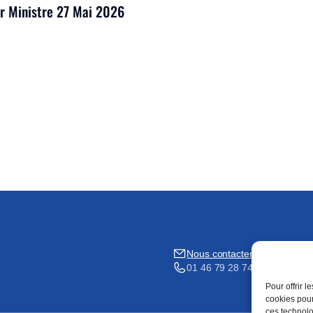
er Ministre 27 Mai 2026
Nous contacter
01 46 79 28 74
Pour offrir 
cookies pour
ces technolo