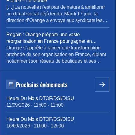
France – Le Monde
et les fréquences seront partagées […]
[…] La nouvelle n’est pas de nature à améliorer
un climat social déjà tendu. Mardi 17 juin, la
direction d’Orange a envoyé aux syndicats les
grandes lignes d’un chantier visant à réviser, de
manière significative, l’organisation de
Regain : Orange prépare une vaste
l’opérateur en France. […] Le nouveau projet de
réorganisation en France pour gagner en
réorganisation, lui, concerne 12 des 17 directions
efficacité – Alloforfait
Orange s’apprête à lancer une transformation
d’Orange dans l’Hexagone, où le […]
profonde de son organisation en France, ciblant
notamment son réseau de boutiques et ses
structures internes. Dans un contexte de pression
sur la rentabilité et d’objectif d’optimisation,
l’opérateur mise sur des gains d’efficacité
Prochains événements
substantiels, mais cette stratégie suscite
également des inquiétudes sociales et
Heure Du Mois DTOF/DSI/DISU
syndicales fortes. […] Ce projet ne […]
11/09/2026
·
11h00
-
12h00
Heure Du Mois DTOF/DSI/DISU
16/09/2026
·
11h00
-
12h00