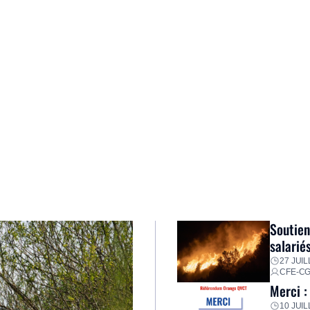
Soutien
salarié
27 JUIL
CFE-C
Merci :
10 JUIL