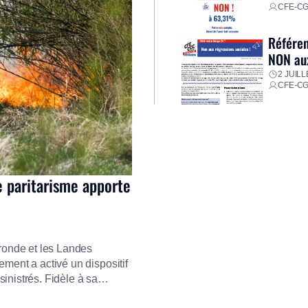
CFE-C
Référen
NON aux
2 JUILL
CFE-C
e paritarisme apporte
ironde et les Landes
ment a activé un dispositif
inistrés. Fidèle à sa
ment ses équipes afin de