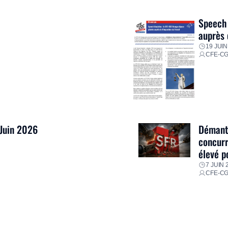
res pour faire face aux
Speech 
auprès 
19 JUIN
CFE-C
 Juin 2026
Démantè
concurr
élevé p
7 JUIN 
CFE-C