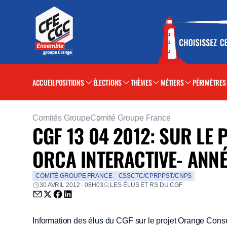
ACCUEIL
POSITIONS
ÉLECTIONS
THÈMES
MÉTIERS
PÉRIMÈTRES
Comités Groupe
Comité Groupe France
CGF 13 04 2012: SUR LE
ORCA INTERACTIVE- ANNÉ
COMITÉ GROUPE FRANCE
CSSCTC/CPRPPST/CNPS
30 AVRIL 2012 - 08H03
LES ÉLUS ET RS DU CGF
Envoyer par email (nouvelle fenêtre)
Partager sur Twitter (nouvelle fenêtre)
Partager sur Facebook (nouvelle fenêtre)
Partager sur LinkedIn (nouvelle fenêtre)
Information des élus du CGF sur le projet Orange Con