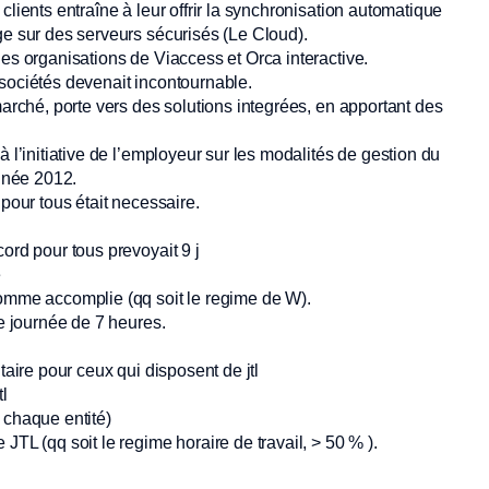
clients entraîne à leur offrir la synchronisation automatique
ge sur des serveurs sécurisés (Le Cloud).
es organisations de Viaccess et Orca interactive.
 sociétés devenait incontournable.
marché, porte vers des solutions integrées, en apportant des
 l’initiative de l’employeur sur les modalités de gestion du
année 2012.
 pour tous était necessaire.
ord pour tous prevoyait 9 j
é
comme accomplie (qq soit le regime de W).
te journée de 7 heures.
taire pour ceux qui disposent de jtl
l
 chaque entité)
JTL (qq soit le regime horaire de travail, > 50 % ).