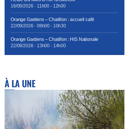
tous les personnels bénéficieront des mêmes
16/09/2026
·
11h00
-
12h00
garanties.
tract_complémentaire_santé_octobre2017.pdf
Orange Gardens – Chatillon : accueil café
22/09/2026
·
08h00
-
10h30
Orange Gardens – Chatillon : HIS Nationale
22/09/2026
·
13h00
-
14h00
À LA UNE