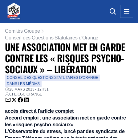
Comités Groupe
Conseil des Questions Statutaires d'Orange
UNE ASSOCIATION MET EN GARDE
CONTRE LES « RISQUES PSYCHO-
SOCIAUX » – LIBÉRATION
CONSEIL DES QUESTIONS STATUTAIRES D'ORANGE
DANS LES MÉDIAS
28 MARS 2013 - 12H31
CFE CGC ORANGE
Envoyer par email (nouvelle fenêtre)
Partager sur Twitter (nouvelle fenêtre)
Partager sur Facebook (nouvelle fenêtre)
Partager sur LinkedIn (nouvelle fenêtre)
accès direct à l’article complet
Accord emploi : une association met en garde contre
les «risques psycho-sociaux»
L’Observatoire du stress, lancé par des syndicats de