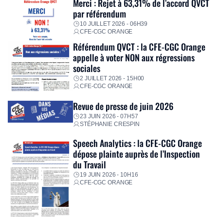
Merci : Rejet à 63,31% de l’accord QVCT
par référendum
10 JUILLET 2026 - 06H39
CFE-CGC ORANGE
Référendum QVCT : la CFE-CGC Orange
appelle à voter NON aux régressions
sociales
2 JUILLET 2026 - 15H00
CFE-CGC ORANGE
Revue de presse de juin 2026
23 JUIN 2026 - 07H57
STÉPHANIE CRESPIN
Speech Analytics : la CFE-CGC Orange
dépose plainte auprès de l’Inspection
du Travail
19 JUIN 2026 - 10H16
CFE-CGC ORANGE