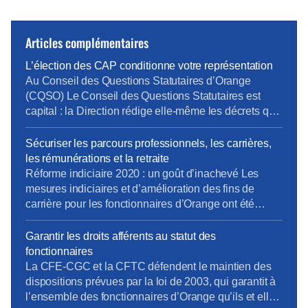
Articles complémentaires
L’élection des CAP conditionne votre représentation
Au Conseil des Questions Statutaires d’Orange
(CQSO) Le Conseil des Questions Statutaires est
capital : la Direction rédige elle-même les décrets qui
s’appliquent aux fonctionnaires de l’entreprise, avant
validation par le Ministère. La CFE-CGC et la CFTC
Sécuriser les parcours professionnels, les carrières,
dénoncent ce fonctionnement, qui constitue une
les rémunérations et la retraite
atteinte à un principe fondamental du droit : nul ne
Réforme indiciaire 2020 : un goût d’inachevé Les
devrait être à la […]
mesures indiciaires et d’amélioration des fins de
carrière pour les fonctionnaires d’Orange ont été
mises en place en décembre 2020, un an après la
Fonction Publique d’État… et en laissant de côté les
Garantir les droits afférents au statut des
statuts de fonction (IV.3 et au-delà). La CFE-CGC
fonctionnaires
Orange et la CFTC continuent de se […]
La CFE-CGC et la CFTC défendent le maintien des
dispositions prévues par la loi de 2003, qui garantit à
l’ensemble des fonctionnaires d’Orange qu’ils et elles