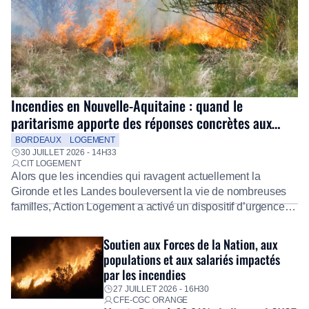
Incendies en Nouvelle-Aquitaine : quand le
paritarisme apporte des réponses concrètes aux
salariés
BORDEAUX
LOGEMENT
30 JUILLET 2026 - 14H33
CIT LOGEMENT
Alors que les incendies qui ravagent actuellement la
Gironde et les Landes bouleversent la vie de nombreuses
familles, Action Logement a activé un dispositif d’urgence
exceptionnel pour accompagner les salariés sinistrés.
Fidèle à sa mission d’utilité sociale, le Groupe mobilise
Soutien aux Forces de la Nation, aux
immédiatement ses équipes afin de proposer un diagnostic
populations et aux salariés impactés
personnalisé, des aides financières pour faire face aux
par les incendies
premières dépenses, […]
27 JUILLET 2026 - 16H30
CFE-CGC ORANGE