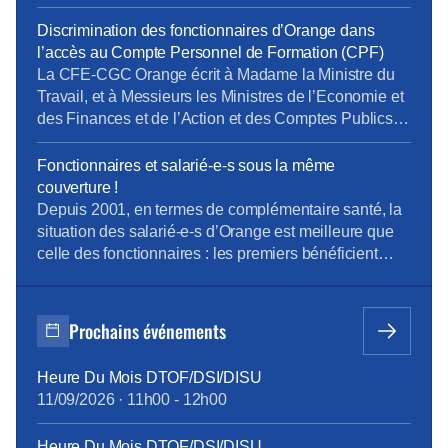
garderont leur statut jusqu’à la fin de leur activité.
Discrimination des fonctionnaires d’Orange dans
l’accès au Compte Personnel de Formation (CPF)
La CFE-CGC Orange écrit à Madame la Ministre du
Travail, et à Messieurs les Ministres de l’Economie et
des Finances et de l’Action et des Comptes Publics
La « loi pour la liberté de choisir son avenir
professionnel » du 05 septembre 2018, qui a pour
Fonctionnaires et salarié-e-s sous la même
ambition une nouvelle société de compétences,
couverture !
réforme la formation professionnelle en promettant,
Depuis 2001, en termes de complémentaire santé, la
[…]
situation des salarié-e-s d’Orange est meilleure que
celle des fonctionnaires : les premiers bénéficient
d’un contrat collectif obligatoire, dont 60% des
cotisations sont pris en charge par l’entreprise ; les
seconds, s’ils le souhaitent, s’assurent
Prochains événements
individuellement et payent 100% des cotisations,
moins l’aide forfaitaire de 450 € bruts annuels
Heure Du Mois DTOF/DSI/DISU
introduite en février 2015. Cette différence de
11/09/2026
·
11h00
-
12h00
traitement touche à sa fin, grâce à la ténacité de la
CFE-CGC Orange : à compter du 1er janvier 2018,
Heure Du Mois DTOF/DSI/DISU