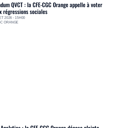
dum QVCT : la CFE-CGC Orange appelle à voter
 régressions sociales
ET 2026 - 15H00
GC ORANGE
Analytics : la CFE-CGC Orange dépose plainte