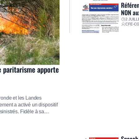
Référen
NON aux
2 JUILL
CFE-C
e paritarisme apporte
ironde et les Landes
ment a activé un dispositif
inistrés. Fidèle à sa
ment ses équipes afin de
res pour faire face aux
Speech 