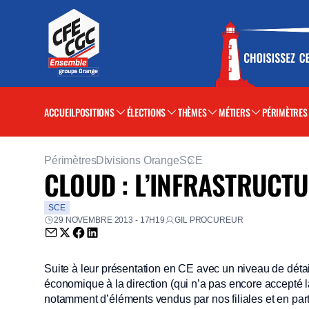
ACCUEIL
POSITIONS
ÉLECTIONS
THÈMES
MÉTIERS
PÉRIMÈTRES
Périmètres
Divisions Orange
SCE
CLOUD : L’INFRASTRUCTU
SCE
29 NOVEMBRE 2013 - 17H19
GIL PROCUREUR
Envoyer par email (nouvelle fenêtre)
Partager sur Twitter (nouvelle fenêtre)
Partager sur Facebook (nouvelle fenêtre)
Partager sur LinkedIn (nouvelle fenêtre)
Suite à leur présentation en CE avec un niveau de dét
économique à la direction (qui n’a pas encore accepté la
notamment d’éléments vendus par nos filiales et en part