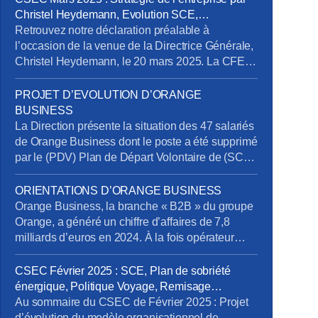
Christel Heydemann, Evolution SCE,
Orientations Orange Business
Retrouvez notre déclaration préalable à
l’occasion de la venue de la Directrice Générale,
Christel Heydemann, le 20 mars 2025. La CFE-
CGC Orange l’a interpellée sur plusieurs sujets
issus de l’enquête de la Commission Nationale
PROJET D’EVOLUTION D’ORANGE
de Prévention et de Sécurité (CNPS) : La
BUSINESS
situation de RPS et un suicide reconnu en
La Direction présente la situation des 47 salariés
accident du travail La dégradation […]
de Orange Business dont le poste a été supprimé
par le (PDV) Plan de Départ Volontaire de (SCE)
Services de Communication Entreprise) sans
qu’ils aient été volontaires. Rappelons en effet
ORIENTATIONS D’ORANGE BUSINESS
que la Direction s’était engagée à retrouver des
Orange Business, la branche « B2B » du groupe
postes pour tous les salariés impactés. Au 20
Orange, a généré un chiffre d’affaires de 7,8
mars […]
milliards d’euros en 2024. À la fois opérateur
télécom et intégrateur numérique, elle sert une
clientèle mondiale via trois canaux : Entreprises
CSEC Février 2025 : SCE, Plan de sobriété
France, Grands Clients France et International.
énergique, Politique Voyage, Remisage
Ses services se répartissent en trois segments :
Véhicule, Addictions
Au sommaire du CSEC de Février 2025 : Projet
Télécom, Digital et Intégration. […]
d’évolution du modèle organisationnel de