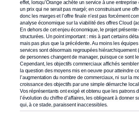
effet, lorsqu’Orange achète un service à une entreprise ext
un prix qui ne serait pas margé; en construisant une offre
donc les marges et l’offre finale n’est pas forcément com
analyse économique sur la viabilité des offres Cloud (ac
En dehors de cet enjeu économique, le projet présente d
structurées. Un point important : mis à part certains détai
mais pas plus que la précédente. Au moins les équipes
services sont désormais regroupées hiérarchiquement 
de personnes changent de manager, puisque ce sont les
Cependant, les objectifs commerciaux affichés semblent
la question des moyens mis en oeuvre pour atteindre ce
l’augmentation du nombre de commerciaux, ni sur la modif
croissance des objectifs par une simple démarche local
Vos réprésentants ont exigé et obtenu que les patrons d
l’évolution du chiffre d’affaires, les obligeant à donner su
qui, à ce stade, paraissent inaccessibles.