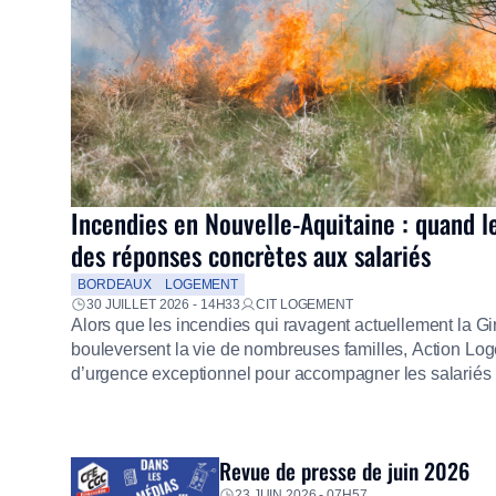
Incendies en Nouvelle-Aquitaine : quand l
des réponses concrètes aux salariés
BORDEAUX
LOGEMENT
30 JUILLET 2026 - 14H33
CIT LOGEMENT
Alors que les incendies qui ravagent actuellement la G
bouleversent la vie de nombreuses familles, Action Loge
d’urgence exceptionnel pour accompagner les salariés s
mission d’utilité sociale, le Groupe mobilise immédiate
proposer un diagnostic personnalisé, des aides financiè
premières dépenses, […]
Revue de presse de juin 2026
23 JUIN 2026 - 07H57