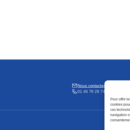
Nous contacter
01 46 79 28 74
Pour offrir 
cookies pour
ces technolo
navigation ou
consentement