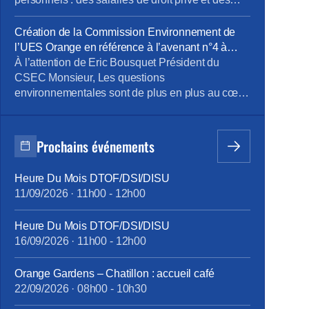
fonctionnaires. Cette double composante rend
nécessaire une distinction claire des périmètres
Création de la Commission Environnement de
électoraux, notamment pour déterminer la
l’UES Orange en référence à l’avenant n°4 à
représentativité syndicale au regard de la
l’accord portant sur le dialogue social au sein de
À l’attention de Eric Bousquet Président du
convention collective des télécommunications.
l’UES Orange _ document du 24 octobre 2023
CSEC Monsieur, Les questions
Or, à l’issue des élections professionnelles de
environnementales sont de plus en plus au cœur
novembre 2023, […]
des orientations stratégiques des entreprises.
Orange est bien sûr très concernée par ces
questions et comme l’a mentionné Mr JF
Prochains événements
Fallacher dans le Live « Lancement du
programme Carbone » du 6/12 dernier, « c’est
Heure Du Mois DTOF/DSI/DISU
une priorité absolue […]
11/09/2026
·
11h00
-
12h00
Heure Du Mois DTOF/DSI/DISU
16/09/2026
·
11h00
-
12h00
Orange Gardens – Chatillon : accueil café
22/09/2026
·
08h00
-
10h30