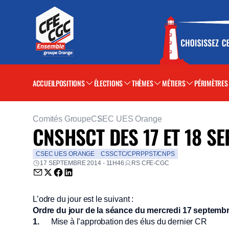
ACCUEIL
POSITIONS
ÉLECTIONS
THÈMES
MÉTIERS
PÉRIMÈTRES
Comités Groupe
CSEC UES Orange
CNSHSCT DES 17 ET 18 S
CSEC UES ORANGE
CSSCTC/CPRPPST/CNPS
17 SEPTEMBRE 2014 - 11H46
RS CFE-CGC
Envoyer par email (nouvelle fenêtre)
Partager sur Twitter (nouvelle fenêtre)
Partager sur Facebook (nouvelle fenêtre)
Partager sur LinkedIn (nouvelle fenêtre)
L’odre du jour est le suivant :
Ordre du jour de la séance du mercredi 17 septemb
1.
Mise à l’approbation des élus du dernier CR