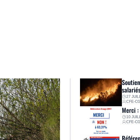
Soutien
salarié
27 JUIL
CFE-C
Merci :
10 JUIL
CFE-C
Référen