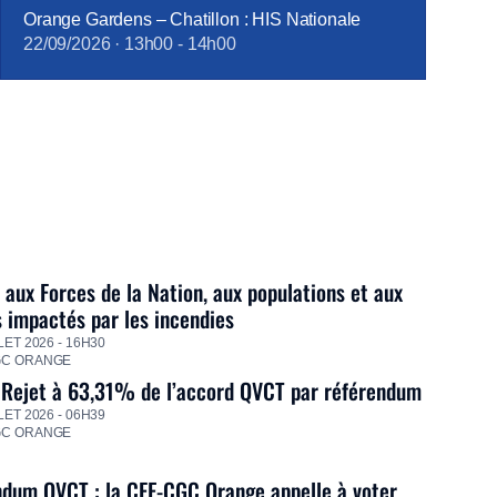
Orange Gardens – Chatillon : HIS Nationale
22/09/2026
·
13h00
-
14h00
 aux Forces de la Nation, aux populations et aux
s impactés par les incendies
LET 2026 - 16H30
GC ORANGE
 Rejet à 63,31% de l’accord QVCT par référendum
LET 2026 - 06H39
GC ORANGE
dum QVCT : la CFE-CGC Orange appelle à voter