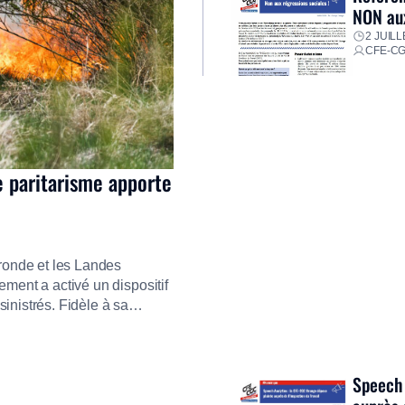
NON aux
2 JUILL
CFE-C
e paritarisme apporte
ironde et les Landes
ment a activé un dispositif
inistrés. Fidèle à sa
ment ses équipes afin de
res pour faire face aux
Speech 