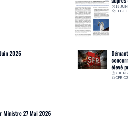
auprès 
19 JUIN
CFE-C
 Juin 2026
Démantè
concurr
élevé p
7 JUIN 
CFE-C
er Ministre 27 Mai 2026