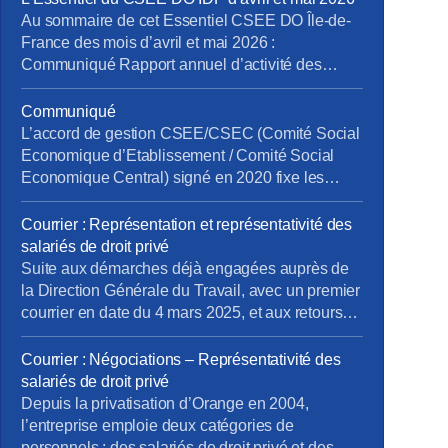
Au sommaire de cet Essentiel CSEE DO Île-de-
France des mois d’avril et mai 2026 :
Communiqué Rapport annuel d’activité des
médecins du travail de la DO IDF pour 2025
Bilan Plan de Développement des Compétences
Communiqué
2025 pour la DO IDF Approbation des comptes
L’accord de gestion CSEE/CSEC (Comité Social
annuels du CSEE DO IDF pour 2025 Retour
Economique d’Etablissement / Comité Social
d’expérience sur le projet […]
Economique Central) signé en 2020 fixe les
prestations, les services et leur financement entre
le CSEE et le CSEC. Chaque année, les CSEE
Courrier : Représentation et représentativité des
versent au CSEC 20,25% de leur budget pour la
salariés de droit privé
gestion des activités (prestations enfance,
Suite aux démarches déjà engagées auprès de
solidarité, retraites, gestion des comptes salarié,
la Direction Générale du Travail, avec un premier
etc.…). Cet […]
courrier en date du 4 mars 2025, et aux retours
de la Direction Générale du Travail, la CFE-CGC
Orange a transmis un nouveau courrier. Rappel
Courrier : Négociations – Représentativité des
du contexte : Depuis la privatisation d’Orange en
salariés de droit privé
2004, l’entreprise emploie deux catégories de
Depuis la privatisation d’Orange en 2004,
personnels […]
l’entreprise emploie deux catégories de
personnels : des salariés de droit privé et des