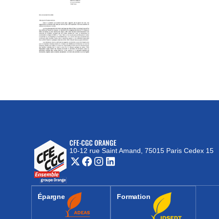
CFE-CGC ORANGE
10-12 rue Saint Amand, 75015 Paris Cedex 15
(nouvelle fenêtre)
Épargne
Formation
(nouvelle fenêtre)
(nouvelle fenêtre)