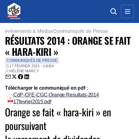
évènements & Médias
Communiqués de Presse
RÉSULTATS 2014 : ORANGE SE FAIT
« HARA-KIRI »
COMMUNIQUÉS DE PRESSE
17 FÉVRIER 2015 - 14H54
HÉLÈNE MARCY
Envoyer par email (nouvelle fenêtre)
Partager sur Twitter (nouvelle fenêtre)
Partager sur Facebook (nouvelle fenêtre)
Partager sur LinkedIn (nouvelle fenêtre)
Télécharger le communiqué en pdf
:
CdP-CFE-CGC-Orange Resultats-2014
17fevrier2015.pdf
Orange se fait « hara-kiri » en
poursuivant