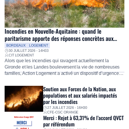
Incendies en Nouvelle-Aquitaine : quand le
paritarisme apporte des réponses concrètes aux
salariés
BORDEAUX
LOGEMENT
30 JUILLET 2026 - 14H33
CIT LOGEMENT
Alors que les incendies qui ravagent actuellement la
Gironde et les Landes bouleversent la vie de nombreuses
familles, Action Logement a activé un dispositif d’urgence
exceptionnel pour accompagner les salariés sinistrés.
Fidèle à sa mission d’utilité sociale, le Groupe mobilise
Soutien aux Forces de la Nation, aux
immédiatement ses équipes afin de proposer un diagnostic
populations et aux salariés impactés
personnalisé, des aides financières pour faire face aux
par les incendies
premières dépenses, […]
27 JUILLET 2026 - 16H30
CFE-CGC ORANGE
Merci : Rejet à 63,31% de l’accord QVCT
par référendum