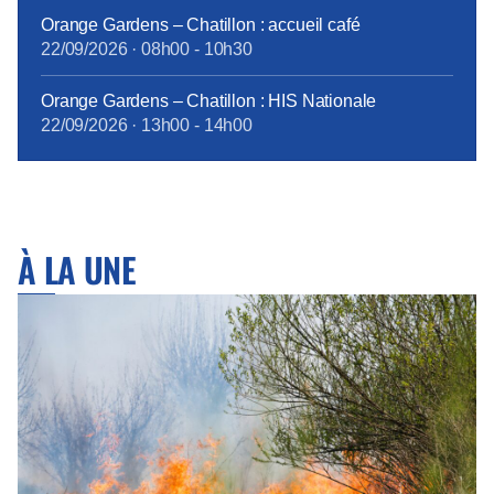
Orange Gardens – Chatillon : accueil café
22/09/2026
·
08h00
-
10h30
Orange Gardens – Chatillon : HIS Nationale
22/09/2026
·
13h00
-
14h00
À LA UNE