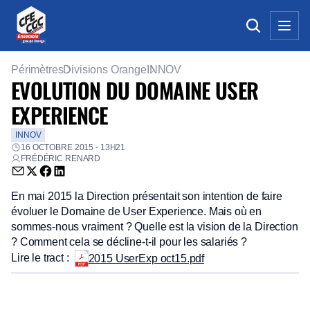
Périmètres
Divisions Orange
INNOV
EVOLUTION DU DOMAINE USER
EXPERIENCE
INNOV
16 OCTOBRE 2015 - 13H21
FRÉDÉRIC RENARD
Envoyer par email (nouvelle fenêtre)
Partager sur Twitter (nouvelle fenêtre)
Partager sur Facebook (nouvelle fenêtre)
Partager sur LinkedIn (nouvelle fenêtre)
En mai 2015 la Direction présentait son intention de faire
évoluer le Domaine de User Experience. Mais où en
sommes-nous vraiment ? Quelle est la vision de la Direction
? Comment cela se décline-t-il pour les salariés ?
Lire le tract :
2015 UserExp oct15.pdf