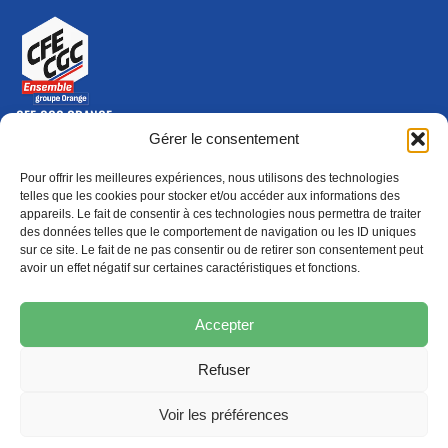
CFE-CGC ORANGE
10-12 rue Saint Amand, 75015 Paris Cedex 15
Gérer le consentement
(nouvelle fenêtre)
Nous contacter
Pour offrir les meilleures expériences, nous utilisons des technologies
01 46 79 28 74
telles que les cookies pour stocker et/ou accéder aux informations des
appareils. Le fait de consentir à ces technologies nous permettra de traiter
S'ABONNER
ADHÉRER
des données telles que le comportement de navigation ou les ID uniques
(NOUVELLE FENÊTRE)
sur ce site. Le fait de ne pas consentir ou de retirer son consentement peut
avoir un effet négatif sur certaines caractéristiques et fonctions.
Épargne
Formation
(nouvelle fenêtre)
(nouvelle fenêtre)
Accepter
Refuser
MENTIONS LÉGALES
PROTECTION DES DONNÉES
POLITIQUE DE COOKIES
Voir les préférences
© 2026 CFE-CGC Orange