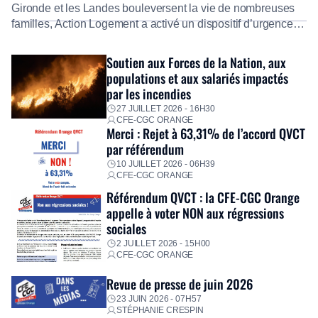
Gironde et les Landes bouleversent la vie de nombreuses
familles, Action Logement a activé un dispositif d’urgence
exceptionnel pour accompagner les salariés sinistrés.
Fidèle à sa mission d’utilité sociale, le Groupe mobilise
Soutien aux Forces de la Nation, aux
immédiatement ses équipes afin de proposer un diagnostic
populations et aux salariés impactés
personnalisé, des aides financières pour faire face aux
par les incendies
premières dépenses, […]
27 JUILLET 2026 - 16H30
CFE-CGC ORANGE
Merci : Rejet à 63,31% de l’accord QVCT
par référendum
10 JUILLET 2026 - 06H39
CFE-CGC ORANGE
Référendum QVCT : la CFE-CGC Orange
appelle à voter NON aux régressions
sociales
2 JUILLET 2026 - 15H00
CFE-CGC ORANGE
Revue de presse de juin 2026
23 JUIN 2026 - 07H57
STÉPHANIE CRESPIN