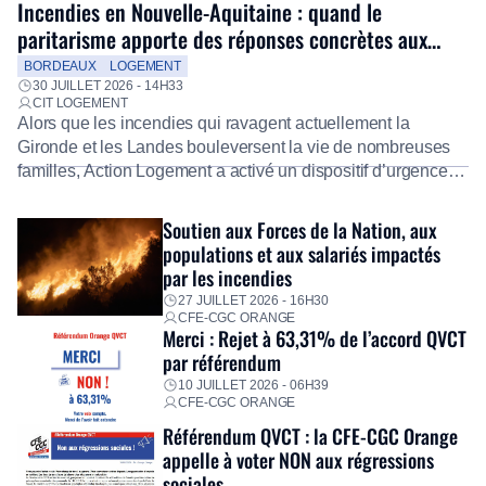
Incendies en Nouvelle-Aquitaine : quand le
paritarisme apporte des réponses concrètes aux
salariés
BORDEAUX
LOGEMENT
30 JUILLET 2026 - 14H33
CIT LOGEMENT
Alors que les incendies qui ravagent actuellement la
Gironde et les Landes bouleversent la vie de nombreuses
familles, Action Logement a activé un dispositif d’urgence
exceptionnel pour accompagner les salariés sinistrés.
Fidèle à sa mission d’utilité sociale, le Groupe mobilise
Soutien aux Forces de la Nation, aux
immédiatement ses équipes afin de proposer un diagnostic
populations et aux salariés impactés
personnalisé, des aides financières pour faire face aux
par les incendies
premières dépenses, […]
27 JUILLET 2026 - 16H30
CFE-CGC ORANGE
Merci : Rejet à 63,31% de l’accord QVCT
par référendum
10 JUILLET 2026 - 06H39
CFE-CGC ORANGE
Référendum QVCT : la CFE-CGC Orange
appelle à voter NON aux régressions
sociales