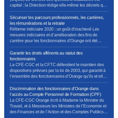
capital : la Direction rédige elle-même les décrets qui
s’appliquent aux fonctionnaires de l’entreprise, avant
validation par le Ministère. La CFE-CGC et la CFTC
Sécuriser les parcours professionnels, les carrières,
dénoncent ce fonctionnement, qui constitue une
les rémunérations et la retraite
atteinte à un principe fondamental du droit : nul ne
Réforme indiciaire 2020 : un goût d’inachevé Les
devrait être à la […]
mesures indiciaires et d’amélioration des fins de
carrière pour les fonctionnaires d’Orange ont été
mises en place en décembre 2020, un an après la
Fonction Publique d’État… et en laissant de côté les
Garantir les droits afférents au statut des
statuts de fonction (IV.3 et au-delà). La CFE-CGC
fonctionnaires
Orange et la CFTC continuent de se […]
La CFE-CGC et la CFTC défendent le maintien des
dispositions prévues par la loi de 2003, qui garantit à
l’ensemble des fonctionnaires d’Orange qu’ils et elles
garderont leur statut jusqu’à la fin de leur activité.
Discrimination des fonctionnaires d’Orange dans
l’accès au Compte Personnel de Formation (CPF)
La CFE-CGC Orange écrit à Madame la Ministre du
Travail, et à Messieurs les Ministres de l’Economie et
des Finances et de l’Action et des Comptes Publics
La « loi pour la liberté de choisir son avenir