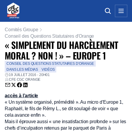
Comités Groupe
Conseil des Questions Statutaires d'Orange
« SIMPLEMENT DU HARCÈLEMENT
MORAL ? NON ! » – EUROPE 1
CONSEIL DES QUESTIONS STATUTAIRES D'ORANGE
DANS LES MÉDIAS
VIDÉOS
19 JUILLET 2016 - 20H01
CFE CGC ORANGE
Envoyer par email (nouvelle fenêtre)
Partager sur Twitter (nouvelle fenêtre)
Partager sur Facebook (nouvelle fenêtre)
Partager sur LinkedIn (nouvelle fenêtre)
accès à l’article
« Un système organisé, prémédité ». Au micro d’Europe 1,
Raphaël, le fils de Rémy L., se dit soulagé de voir « que
cela avance enfin ».
Mais il éprouve aussi « une insatisfaction profonde » sur les
chefs d’inculpation retenus par le parquet de Paris à