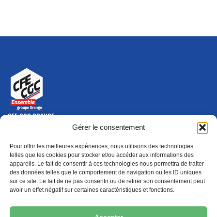
CFE-CGC ORANGE
10-12 rue Saint Amand, 75015 Paris Cedex 15
Gérer le consentement
(nouvelle fenêtre)
Nous contacter
Pour offrir les meilleures expériences, nous utilisons des technologies
01 46 79 28 74
telles que les cookies pour stocker et/ou accéder aux informations des
appareils. Le fait de consentir à ces technologies nous permettra de traiter
S'ABONNER
ADHÉRER
des données telles que le comportement de navigation ou les ID uniques
(NOUVELLE FENÊTRE)
sur ce site. Le fait de ne pas consentir ou de retirer son consentement peut
avoir un effet négatif sur certaines caractéristiques et fonctions.
Épargne
Formation
(nouvelle fenêtre)
(nouvelle fenêtre)