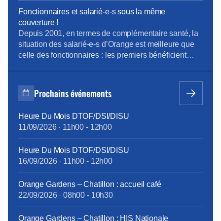
professionnel » du 05 septembre 2018, qui a pour
Fonctionnaires et salarié-e-s sous la même
ambition une nouvelle société de compétences,
couverture !
réforme la formation professionnelle en promettant,
Depuis 2001, en termes de complémentaire santé, la
[…]
situation des salarié-e-s d’Orange est meilleure que
celle des fonctionnaires : les premiers bénéficient
d’un contrat collectif obligatoire, dont 60% des
cotisations sont pris en charge par l’entreprise ; les
seconds, s’ils le souhaitent, s’assurent
Prochains événements
individuellement et payent 100% des cotisations,
moins l’aide forfaitaire de 450 € bruts annuels
Heure Du Mois DTOF/DSI/DISU
introduite en février 2015. Cette différence de
11/09/2026
·
11h00
-
12h00
traitement touche à sa fin, grâce à la ténacité de la
CFE-CGC Orange : à compter du 1er janvier 2018,
Heure Du Mois DTOF/DSI/DISU
tous les personnels bénéficieront des mêmes
16/09/2026
·
11h00
-
12h00
garanties.
tract_complémentaire_santé_octobre2017.pdf
Orange Gardens – Chatillon : accueil café
22/09/2026
·
08h00
-
10h30
Orange Gardens – Chatillon : HIS Nationale