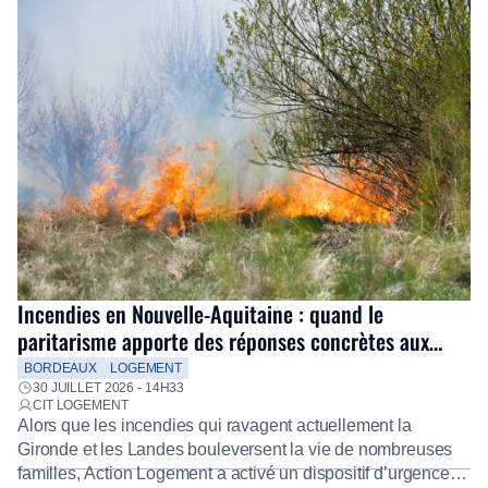
Incendies en Nouvelle-Aquitaine : quand le
paritarisme apporte des réponses concrètes aux
salariés
BORDEAUX
LOGEMENT
30 JUILLET 2026 - 14H33
CIT LOGEMENT
Alors que les incendies qui ravagent actuellement la
Gironde et les Landes bouleversent la vie de nombreuses
familles, Action Logement a activé un dispositif d’urgence