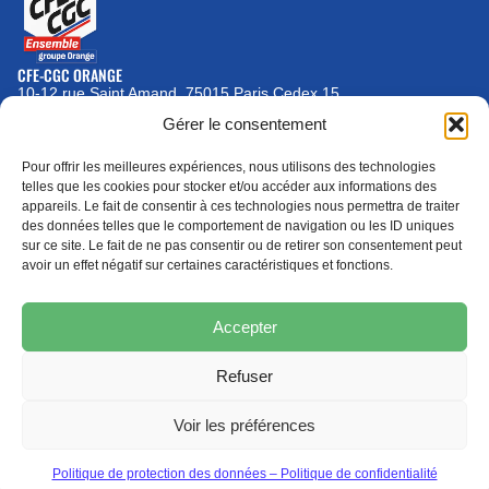
CFE-CGC ORANGE
10-12 rue Saint Amand, 75015 Paris Cedex 15
(nouvelle fenêtre)
Gérer le consentement
Nous contacter
01 46 79 28 74
Pour offrir les meilleures expériences, nous utilisons des technologies
telles que les cookies pour stocker et/ou accéder aux informations des
S'ABONNER
ADHÉRER
(NOUVELLE FENÊTRE)
appareils. Le fait de consentir à ces technologies nous permettra de traiter
des données telles que le comportement de navigation ou les ID uniques
sur ce site. Le fait de ne pas consentir ou de retirer son consentement peut
Épargne
Formation
(nouvelle fenêtre)
(nouvelle fenêtre)
avoir un effet négatif sur certaines caractéristiques et fonctions.
Accepter
MENTIONS LÉGALES
Refuser
PROTECTION DES DONNÉES
POLITIQUE DE COOKIES
© 2026 CFE-CGC Orange
Voir les préférences
Politique de protection des données – Politique de confidentialité