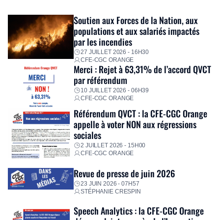
exceptionnel pour accompagner les salariés sinistrés.
Fidèle à sa mission d’utilité sociale, le Groupe mobilise
Soutien aux Forces de la Nation, aux
immédiatement ses équipes afin de proposer un diagnostic
populations et aux salariés impactés
personnalisé, des aides financières pour faire face aux
par les incendies
premières dépenses, […]
27 JUILLET 2026 - 16H30
CFE-CGC ORANGE
Merci : Rejet à 63,31% de l’accord QVCT
par référendum
10 JUILLET 2026 - 06H39
CFE-CGC ORANGE
Référendum QVCT : la CFE-CGC Orange
appelle à voter NON aux régressions
sociales
2 JUILLET 2026 - 15H00
CFE-CGC ORANGE
Revue de presse de juin 2026
23 JUIN 2026 - 07H57
STÉPHANIE CRESPIN
Speech Analytics : la CFE-CGC Orange