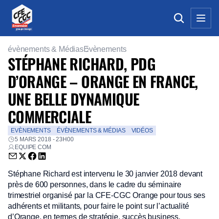
évènements & Médias
Evènements
STÉPHANE RICHARD, PDG
D’ORANGE – ORANGE EN FRANCE,
UNE BELLE DYNAMIQUE
COMMERCIALE
EVÈNEMENTS
ÉVÈNEMENTS & MÉDIAS
VIDÉOS
5 MARS 2018 - 23H00
EQUIPE COM
Envoyer par email (nouvelle fenêtre)
Partager sur Twitter (nouvelle fenêtre)
Partager sur Facebook (nouvelle fenêtre)
Partager sur LinkedIn (nouvelle fenêtre)
Stéphane Richard est intervenu le 30 janvier 2018 devant
près de 600 personnes, dans le cadre du séminaire
trimestriel organisé par la CFE-CGC Orange pour tous ses
adhérents et militants, pour faire le point sur l’actualité
d’Orange, en termes de stratégie, succès business,