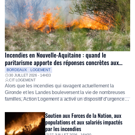
Incendies en Nouvelle-Aquitaine : quand le
paritarisme apporte des réponses concrètes aux
salariés
BORDEAUX
LOGEMENT
30 JUILLET 2026 - 14H33
CIT LOGEMENT
Alors que les incendies qui ravagent actuellement la
Gironde et les Landes bouleversent la vie de nombreuses
familles, Action Logement a activé un dispositif d’urgence
exceptionnel pour accompagner les salariés sinistrés.
Fidèle à sa mission d’utilité sociale, le Groupe mobilise
Soutien aux Forces de la Nation, aux
immédiatement ses équipes afin de proposer un diagnostic
populations et aux salariés impactés
personnalisé, des aides financières pour faire face aux
par les incendies
premières dépenses, […]