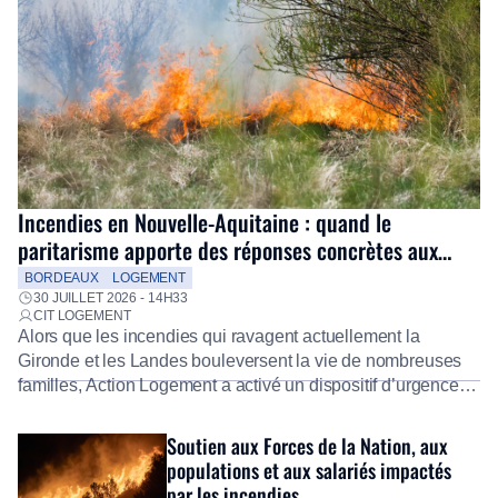
Incendies en Nouvelle-Aquitaine : quand le
paritarisme apporte des réponses concrètes aux
salariés
BORDEAUX
LOGEMENT
30 JUILLET 2026 - 14H33
CIT LOGEMENT
Alors que les incendies qui ravagent actuellement la
Gironde et les Landes bouleversent la vie de nombreuses
familles, Action Logement a activé un dispositif d’urgence
exceptionnel pour accompagner les salariés sinistrés.
Fidèle à sa mission d’utilité sociale, le Groupe mobilise
Soutien aux Forces de la Nation, aux
immédiatement ses équipes afin de proposer un diagnostic
populations et aux salariés impactés
personnalisé, des aides financières pour faire face aux
par les incendies