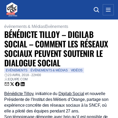
évènements & Médias
Evènements
BÉNÉDICTE TILLOY – DIGILAB
SOCIAL – COMMENT LES RÉSEAUX
SOCIAUX PEUVENT SOUTENIR LE
DIALOGUE SOCIAL
EVÈNEMENTS
ÉVÈNEMENTS & MÉDIAS
VIDÉOS
23 AVRIL 2018 - 22H00
EQUIPE COM
Envoyer par email (nouvelle fenêtre)
Partager sur Twitter (nouvelle fenêtre)
Partager sur Facebook (nouvelle fenêtre)
Partager sur LinkedIn (nouvelle fenêtre)
Bénédicte Tilloy
, initiatrice du
Digilab Social
et nouvelle
Présidente de l’Institut des Métiers d’Orange, partage son
expérience concrète des réseaux sociaux à la SNCF, où
elle a piloté des équipes pendant 27 ans.
Son témoignage démontre avec brio qu’il est possible de