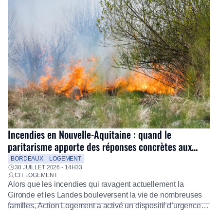
Incendies en Nouvelle-Aquitaine : quand le
paritarisme apporte des réponses concrètes aux
salariés
BORDEAUX
LOGEMENT
30 JUILLET 2026 - 14H33
CIT LOGEMENT
Alors que les incendies qui ravagent actuellement la
Gironde et les Landes bouleversent la vie de nombreuses
familles, Action Logement a activé un dispositif d’urgence
exceptionnel pour accompagner les salariés sinistrés.