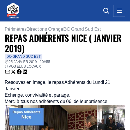
Périmètres
Directions Orange
DO Grand Sud Est
REPAS ADHÉRENTS NICE ( JANVIER
2019)
DO GRAND SUD EST
25 JANVIER 2019 - 10H55
VOS ÉLUS LOCAUX
Envoyer par email (nouvelle fenêtre)
Partager sur Twitter (nouvelle fenêtre)
Partager sur Facebook (nouvelle fenêtre)
Partager sur LinkedIn (nouvelle fenêtre)
Retrouvez en image, le repas Adhérents du Lundi 21
Janvier.
Echange, convivialité et partage.
Merci à tous nos adhérents du 06 de leur présence.