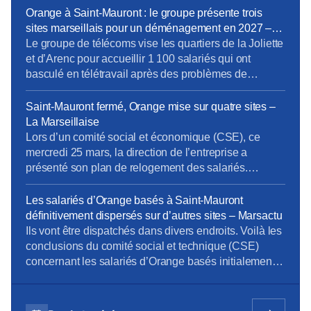
salariés. Le syndicat CFE-CGC a dépêché ce mardi
Orange à Saint-Mauront : le groupe présente trois
28 avril son « numéro 1 », Sébastien Crozier, pour
sites marseillais pour un déménagement en 2027 –
qu’il rencontre la presse à Marseille après les
La provence
Le groupe de télécoms vise les quartiers de la Joliette
controverses autour du déménagement […]
et d’Arenc pour accueillir 1 100 salariés qui ont
basculé en télétravail après des problèmes de
sécurité autour de leur ancien site de Saint-Mauront
(3e). Orange refuse de commenter mais veut un
Saint-Mauront fermé, Orange mise sur quatre sites –
déménagement « au premier semestre 2027 ».
La Marseillaise
[…]Orange confirme « avoir présenté plusieurs
Lors d’un comité social et économique (CSE), ce
options dans le […]
mercredi 25 mars, la direction de l’entreprise a
présenté son plan de relogement des salariés.
[…]Éparpillés façon puzzle… Alors que les syndicats
n’ont eu de cesse de dénoncer les fermetures
Les salariés d’Orange basés à Saint-Mauront
successives des sites d’Orange au profit du campus
définitivement dispersés sur d’autres sites – Marsactu
Massalia, à Saint-Mauront , la direction de l’entreprise
Ils vont être dispatchés dans divers endroits. Voilà les
prévoit de […]
conclusions du comité social et technique (CSE)
concernant les salariés d’Orange basés initialement
sur le site de Saint-Mauront, à Marseille, informe La
Marseillaise. La direction de l’entreprise envisage
donc de reloger les 1092 salariés concernés dans