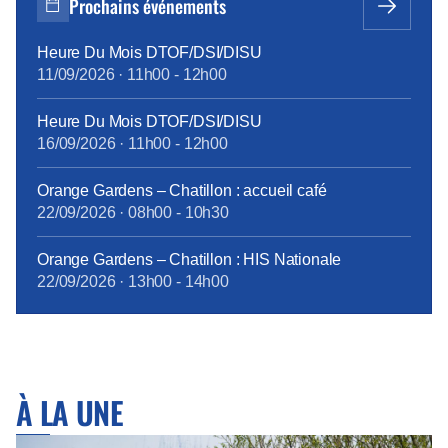
Prochains événements
divers sites, dont une bonne partie sur le périmètre
d’Euroméditerranée, […]
Heure Du Mois DTOF/DSI/DISU
11/09/2026
·
11h00
-
12h00
Heure Du Mois DTOF/DSI/DISU
16/09/2026
·
11h00
-
12h00
Orange Gardens – Chatillon : accueil café
22/09/2026
·
08h00
-
10h30
Orange Gardens – Chatillon : HIS Nationale
22/09/2026
·
13h00
-
14h00
À LA UNE