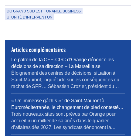
DO GRAND SUD EST
ORANGE BUSINESS
UI UNITÉ D'INTERVENTION
Articles complémentaires
Le patron de la CFE-CGC d’Orange dénonce les
décisions de sa direction – La Marseillaise
Éloignement des centres de décisions, situation à
Saint-Mauront, inquiétude sur les conséquences du
rachat de SFR… Sébastien Crozier, président du
syndicat CFE-CGC d’Orange, fait le point. Boutiques
ou sites techniques, les implantations d’Orange se
« Un immense gâchis » : de Saint-Mauront à
réduisent comme peau de chagrin. « Le patron de la
Euroméditerranée, le changement de pied contesté
CFE-CGC d’Orange dénonce les décisions de sa
d’Orange à Marseille – La provence
Trois nouveaux sites sont prévus par Orange pour
direction. Lire l’article complet sur […]
accueillir un millier de salariés dans le quartier
d’affaires dès 2027. Les syndicats dénoncent la
logique de rentabilité menée au détriment des