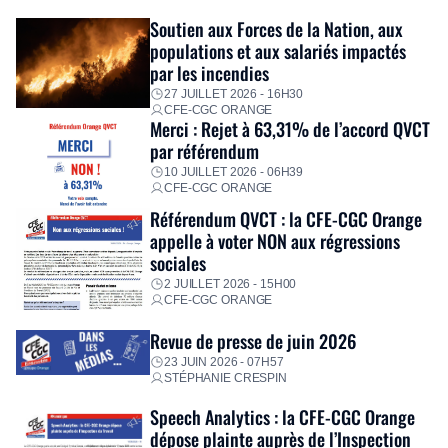
Fidèle à sa mission d’utilité sociale, le Groupe mobilise
Soutien aux Forces de la Nation, aux
immédiatement ses équipes afin de proposer un diagnostic
populations et aux salariés impactés
personnalisé, des aides financières pour faire face aux
par les incendies
premières dépenses, […]
27 JUILLET 2026 - 16H30
CFE-CGC ORANGE
Merci : Rejet à 63,31% de l’accord QVCT
par référendum
10 JUILLET 2026 - 06H39
CFE-CGC ORANGE
Référendum QVCT : la CFE-CGC Orange
appelle à voter NON aux régressions
sociales
2 JUILLET 2026 - 15H00
CFE-CGC ORANGE
Revue de presse de juin 2026
23 JUIN 2026 - 07H57
STÉPHANIE CRESPIN
Speech Analytics : la CFE-CGC Orange
dépose plainte auprès de l’Inspection