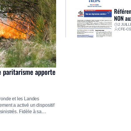
Référen
NON aux
2 JUILL
CFE-C
e paritarisme apporte
ironde et les Landes
ment a activé un dispositif
inistrés. Fidèle à sa
ment ses équipes afin de
res pour faire face aux