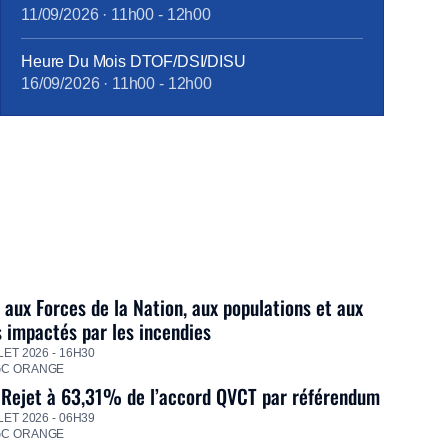
11/09/2026
·
11h00
-
12h00
Heure Du Mois DTOF/DSI/DISU
16/09/2026
·
11h00
-
12h00
 aux Forces de la Nation, aux populations et aux
s impactés par les incendies
LET 2026 - 16H30
GC ORANGE
 Rejet à 63,31% de l’accord QVCT par référendum
LET 2026 - 06H39
GC ORANGE