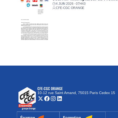
4 JUIN 2026 - 07H43
CFE-CGC ORANGE
CFE-CGC ORANGE
10-12 rue Saint Amand, 75015 Paris Cedex 15
(nouvelle fenêtre)
Épargne
Formation
(nouvelle fenêtre)
(nouvelle fenêtre)