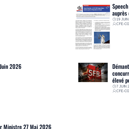
Speech 
auprès 
19 JUIN
CFE-C
 Juin 2026
Démantè
concurr
élevé p
7 JUIN 
CFE-C
er Ministre 27 Mai 2026