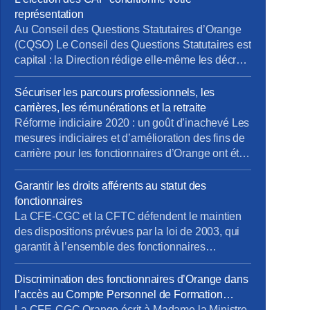
représentation
Au Conseil des Questions Statutaires d’Orange
(CQSO) Le Conseil des Questions Statutaires est
capital : la Direction rédige elle-même les décrets
qui s’appliquent aux fonctionnaires de
l’entreprise, avant validation par le Ministère. La
Sécuriser les parcours professionnels, les
CFE-CGC et la CFTC dénoncent ce
carrières, les rémunérations et la retraite
fonctionnement, qui constitue une atteinte à un
Réforme indiciaire 2020 : un goût d’inachevé Les
principe fondamental du droit : nul ne devrait être
mesures indiciaires et d’amélioration des fins de
à la […]
carrière pour les fonctionnaires d’Orange ont été
mises en place en décembre 2020, un an après
la Fonction Publique d’État… et en laissant de
Garantir les droits afférents au statut des
côté les statuts de fonction (IV.3 et au-delà). La
fonctionnaires
CFE-CGC Orange et la CFTC continuent de se
La CFE-CGC et la CFTC défendent le maintien
[…]
des dispositions prévues par la loi de 2003, qui
garantit à l’ensemble des fonctionnaires
d’Orange qu’ils et elles garderont leur statut
jusqu’à la fin de leur activité.
Discrimination des fonctionnaires d’Orange dans
l’accès au Compte Personnel de Formation
(CPF)
La CFE-CGC Orange écrit à Madame la Ministre