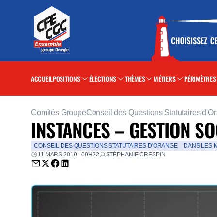
ACCUEIL
POSITIONS
ÉLECTIONS
THÈMES
MÉTIERS
PÉRIMÈTRES
Comités Groupe
Conseil des Questions Statutaires d'O
INSTANCES – GESTION SO
CONSEIL DES QUESTIONS STATUTAIRES D'ORANGE
DANS LES 
11 MARS 2019 - 09H22
STÉPHANIE CRESPIN
Envoyer par email (nouvelle fenêtre)
Partager sur Twitter (nouvelle fenêtre)
Partager sur Facebook (nouvelle fenêtre)
Partager sur LinkedIn (nouvelle fenêtre)