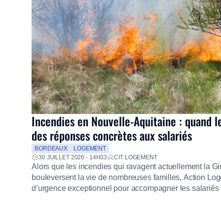
Incendies en Nouvelle-Aquitaine : quand l
des réponses concrètes aux salariés
BORDEAUX
LOGEMENT
30 JUILLET 2026 - 14H33
CIT LOGEMENT
Alors que les incendies qui ravagent actuellement la G
bouleversent la vie de nombreuses familles, Action Loge
d’urgence exceptionnel pour accompagner les salariés s
mission d’utilité sociale, le Groupe mobilise immédiate
proposer un diagnostic personnalisé, des aides financiè
premières dépenses, […]