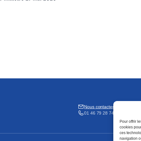
Nous contacter
01 46 79 28 74
Pour offrir 
cookies pour
ces technolo
navigation ou