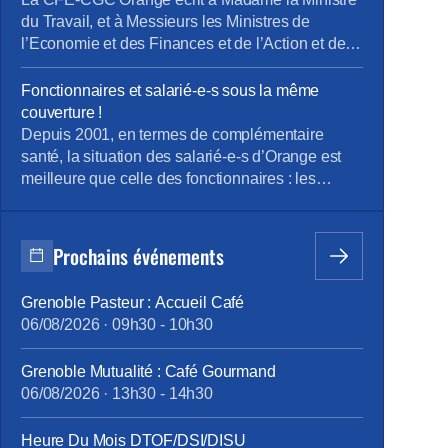
du Travail, et à Messieurs les Ministres de
l’Economie et des Finances et de l’Action et des
Comptes Publics La « loi pour la liberté de
choisir son avenir professionnel » du 05
Fonctionnaires et salarié-e-s sous la même
septembre 2018, qui a pour ambition une
couverture !
nouvelle société de compétences, réforme la
Depuis 2001, en termes de complémentaire
formation professionnelle en promettant, […]
santé, la situation des salarié-e-s d’Orange est
meilleure que celle des fonctionnaires : les
premiers bénéficient d’un contrat collectif
obligatoire, dont 60% des cotisations sont pris en
charge par l’entreprise ; les seconds, s’ils le
Prochains événements
souhaitent, s’assurent individuellement et payent
100% des cotisations, moins l’aide forfaitaire de
Grenoble Pasteur : Accueil Café
450 € bruts annuels introduite en février 2015.
06/08/2026
·
09h30
-
10h30
Cette différence de traitement touche à sa fin,
grâce à la ténacité de la CFE-CGC Orange : à
Grenoble Mutualité : Café Gourmand
compter du 1er janvier 2018, tous les personnels
06/08/2026
·
13h30
-
14h30
bénéficieront des mêmes garanties.
tract_complémentaire_santé_octobre2017.pdf
Heure Du Mois DTOF/DSI/DISU