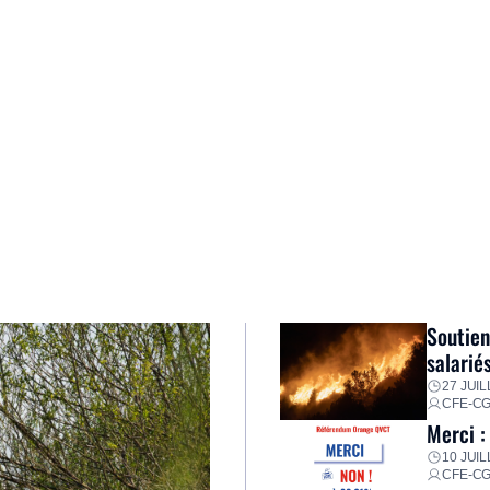
Soutien
salarié
27 JUIL
CFE-C
Merci :
10 JUIL
CFE-C