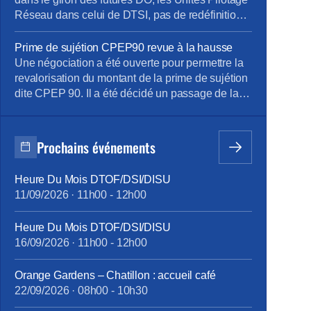
Réseau dans celui de DTSI, pas de redéfinition
du périmètre ou du rattachement des Unités
Opérationnelles et pas de regroupement entre
Prime de sujétion CPEP90 revue à la hausse
UO (rattachement à la DO cible), les Directions
Une négociation a été ouverte pour permettre la
Régionales restent rattachées au DO sans
revalorisation du montant de la prime de sujétion
évolution. Principes de ces futures […]
dite CPEP 90. Il a été décidé un passage de la
prime à 287 euros/mois avec application
rétroactive au 1/01/2018 avec date de mise en
paiement sur la paie du mois de septembre.
Prochains événements
Cette prime de sujétion reconnaît et […]
Heure Du Mois DTOF/DSI/DISU
11/09/2026
·
11h00
-
12h00
Heure Du Mois DTOF/DSI/DISU
16/09/2026
·
11h00
-
12h00
Orange Gardens – Chatillon : accueil café
22/09/2026
·
08h00
-
10h30