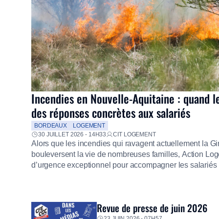
Incendies en Nouvelle-Aquitaine : quand l
des réponses concrètes aux salariés
BORDEAUX
LOGEMENT
30 JUILLET 2026 - 14H33
CIT LOGEMENT
Alors que les incendies qui ravagent actuellement la G
bouleversent la vie de nombreuses familles, Action Loge
d’urgence exceptionnel pour accompagner les salariés s
mission d’utilité sociale, le Groupe mobilise immédiate
proposer un diagnostic personnalisé, des aides financiè
premières dépenses, […]
Revue de presse de juin 2026
23 JUIN 2026 - 07H57