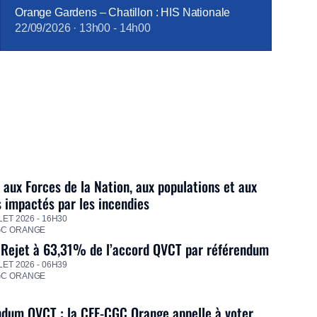
Orange Gardens – Chatillon : HIS Nationale
22/09/2026
·
13h00
-
14h00
 aux Forces de la Nation, aux populations et aux
s impactés par les incendies
LET 2026 - 16H30
GC ORANGE
 Rejet à 63,31% de l’accord QVCT par référendum
LET 2026 - 06H39
GC ORANGE
dum QVCT : la CFE-CGC Orange appelle à voter