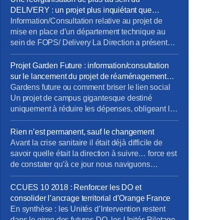
DELIVERY : un projet plus inquiétant que
rassurant !
Information/Consultation relative au projet de
mise en place d’un département technique au
sein de FOPS/ Delivery La Direction a présenté
aux élus du CSEE son projet de création d’un
département technique au sein de la direction
Projet Garden Future : information/consultation
Delivery d’Orange ainsi qu’une étude d’impact
sur le lancement du projet de réaménagement
pour anticiper les risques psychosociaux afin de
des espaces de travail Orange Garden
Gardens future ou comment briser le lien social
préparer un plan d’accompagnement adapté. 7
Un projet de campus gigantesque destiné
[…]
uniquement à réduire les dépenses, obligeant les
salariés à travailler toujours plus loin de chez
eux, occasionnant perte de temps, dépenses de
Rien n’est permanent, sauf le changement
trajets, bilan carbone dégradé tout comme une
Avant la crise sanitaire il était déjà difficile de
qualité de vie et une mise à l’écart des relations
savoir quelle était la direction à suivre… force est
sociales. Déjà […]
de constater qu’à ce jour nous naviguons
toujours à vue… dans une mer agitée ! Modèle
de Vente pas si modèle ! Penser le changement
CCUES 10 2018 : Renforcer les DO et
plutôt que de changer le pansement ! Envie d’en
consolider l’ancrage territorial d’Orange France
savoir davantage ? […]
En synthèse : les Unités d’Intervention restent
dans le giron des futures DO, les Unités Pilotage