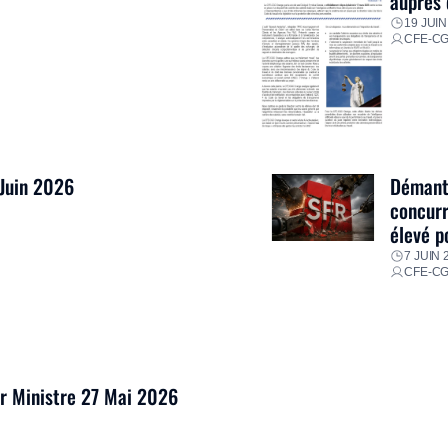
auprès 
19 JUIN
CFE-C
 Juin 2026
Démantè
concurr
élevé p
7 JUIN 
CFE-C
er Ministre 27 Mai 2026