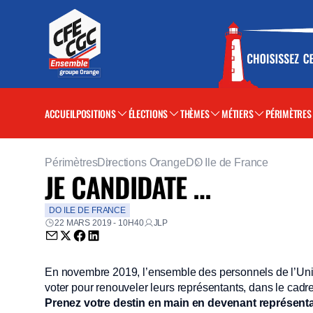
ACCUEIL
POSITIONS
ÉLECTIONS
THÈMES
MÉTIERS
PÉRIMÈTRES
Périmètres
Directions Orange
DO Ile de France
JE CANDIDATE …
DO ILE DE FRANCE
22 MARS 2019 - 10H40
JLP
Envoyer par email (nouvelle fenêtre)
Partager sur Twitter (nouvelle fenêtre)
Partager sur Facebook (nouvelle fenêtre)
Partager sur LinkedIn (nouvelle fenêtre)
En novembre 2019, l’ensemble des personnels de l’Un
voter pour renouveler leurs représentants, dans le c
Prenez votre destin en main en devenant représenta