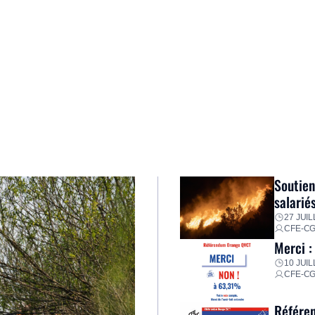
Soutien
salarié
27 JUIL
CFE-C
Merci :
10 JUIL
CFE-C
Référen