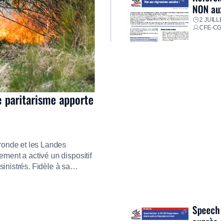
NON aux
2 JUILL
CFE-C
e paritarisme apporte
ironde et les Landes
ment a activé un dispositif
inistrés. Fidèle à sa
ment ses équipes afin de
res pour faire face aux
Speech 