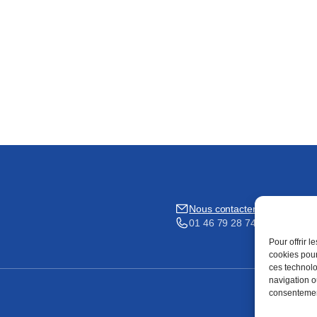
Nous contacter
01 46 79 28 74
Pour offrir 
cookies pour
ces technolo
navigation ou
consentement