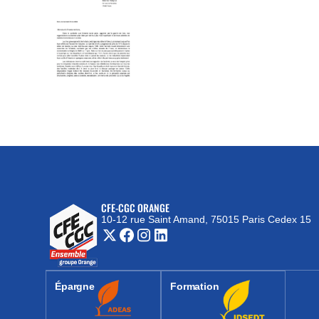
CFE-CGC ORANGE
10-12 rue Saint Amand, 75015 Paris Cedex 15
(nouvelle fenêtre)
Épargne
Formation
(nouvelle fenêtre)
(nouvelle fenêtre)