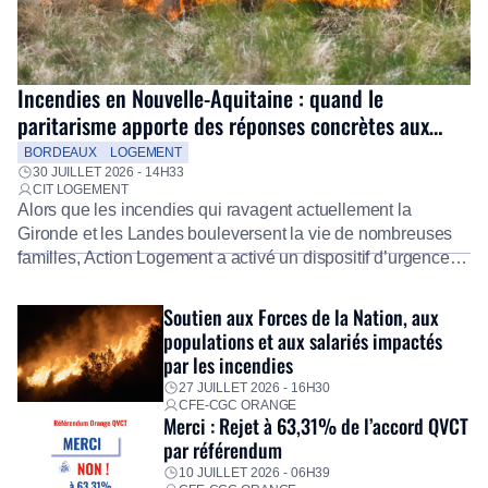
Incendies en Nouvelle-Aquitaine : quand le
paritarisme apporte des réponses concrètes aux
salariés
BORDEAUX
LOGEMENT
30 JUILLET 2026 - 14H33
CIT LOGEMENT
Alors que les incendies qui ravagent actuellement la
Gironde et les Landes bouleversent la vie de nombreuses
familles, Action Logement a activé un dispositif d’urgence
exceptionnel pour accompagner les salariés sinistrés.
Fidèle à sa mission d’utilité sociale, le Groupe mobilise
Soutien aux Forces de la Nation, aux
immédiatement ses équipes afin de proposer un diagnostic
populations et aux salariés impactés
personnalisé, des aides financières pour faire face aux
par les incendies
premières dépenses, […]
27 JUILLET 2026 - 16H30
CFE-CGC ORANGE
Merci : Rejet à 63,31% de l’accord QVCT
par référendum
10 JUILLET 2026 - 06H39