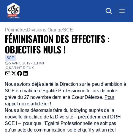
Périmètres
Divisions Orange
SCE
FÉMINISATION DES EFFECTIFS :
OBJECTIFS NULS !
SCE
5 AVRIL 2019 - 11H40
KARINE RIEUX
Envoyer par email (nouvelle fenêtre)
Partager sur Twitter (nouvelle fenêtre)
Partager sur Facebook (nouvelle fenêtre)
Partager sur LinkedIn (nouvelle fenêtre)
Nous avions déjà alerté la Direction sur le peu d’ambition à
SCE en matière d’Egalité Professionnelle lors de notre
grève du 27 novembre dernier à Cœur Défense.
Pour
rappel notre article ici !
Nous allons désormais faire du lobbying auprès de la
nouvelle directrice de la Diversité – précédemment DRH
SCE ! – pour que l’Egalité Professionnelle ne soit pas
qu’un acte de communication isolé et qu’il y ait un réel