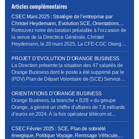
Articles complémentaires
CSEC Mars 2025 : Stratégie de l’entreprise par
Christel Heydemann, Evolution SCE, Orientations
Orange Business
Retrouvez notre déclaration préalable à l’occasion de
la venue de la Directrice Générale, Christel
Heydemann, le 20 mars 2025. La CFE-CGC Orange
l’a interpellée sur plusieurs sujets issus de l’enquête
de la Commission Nationale de Prévention et de
PROJET D’EVOLUTION D’ORANGE BUSINESS
Sécurité (CNPS) : La situation de RPS et un suicide
La Direction présente la situation des 47 salariés de
reconnu en accident du travail La dégradation […]
Orange Business dont le poste a été supprimé par le
(PDV) Plan de Départ Volontaire de (SCE) Services
de Communication Entreprise) sans qu’ils aient été
volontaires. Rappelons en effet que la Direction s’était
ORIENTATIONS D’ORANGE BUSINESS
engagée à retrouver des postes pour tous les salariés
Orange Business, la branche « B2B » du groupe
impactés. Au 20 mars […]
Orange, a généré un chiffre d’affaires de 7,8 milliards
d’euros en 2024. À la fois opérateur télécom et
intégrateur numérique, elle sert une clientèle
mondiale via trois canaux : Entreprises France,
CSEC Février 2025 : SCE, Plan de sobriété
Grands Clients France et International. Ses services
énergique, Politique Voyage, Remisage Véhicule,