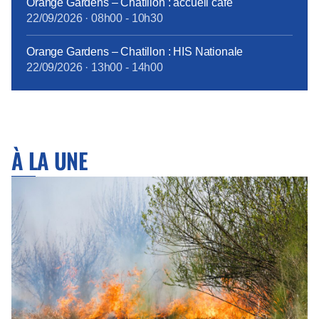
Orange Gardens – Chatillon : accueil café
22/09/2026
·
08h00
-
10h30
Orange Gardens – Chatillon : HIS Nationale
22/09/2026
·
13h00
-
14h00
À LA UNE