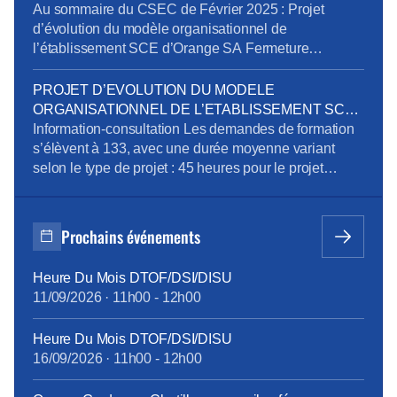
se répartissent en trois segments : Télécom, Digital et
Addictions
Au sommaire du CSEC de Février 2025 : Projet
Intégration. […]
d’évolution du modèle organisationnel de
l’établissement SCE d’Orange SA Fermeture
exceptionnelle de certains sites tertiaires dans le
cadre du plan de sobriété énergétique Mandatement
PROJET D’EVOLUTION DU MODELE
de la CPRPPST : Politique Voyage, Remisage
ORGANISATIONNEL DE L’ETABLISSEMENT SCE
Véhicule, Situation de la prévention de l’addiction au
D’ORANGE SA
Information-consultation Les demandes de formation
sein du groupe Orange Pour télécharger le […]
s’élèvent à 133, avec une durée moyenne variant
selon le type de projet : 45 heures pour le projet
emploi, 515 heures pour la reconversion, et 90 heures
pour la création d’entreprise. Des ateliers en
présentiel ont été organisés pour aider les volontaires
Prochains événements
à développer leurs compétences, avec des
thématiques […]
Heure Du Mois DTOF/DSI/DISU
11/09/2026
·
11h00
-
12h00
Heure Du Mois DTOF/DSI/DISU
16/09/2026
·
11h00
-
12h00