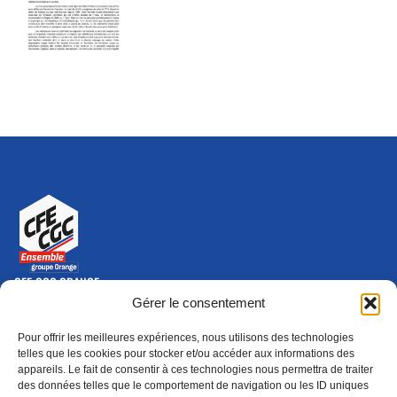
CFE-CGC ORANGE
10-12 rue Saint Amand, 75015 Paris Cedex 15
Gérer le consentement
(nouvelle fenêtre)
Nous contacter
Pour offrir les meilleures expériences, nous utilisons des technologies
01 46 79 28 74
telles que les cookies pour stocker et/ou accéder aux informations des
appareils. Le fait de consentir à ces technologies nous permettra de traiter
S'ABONNER
ADHÉRER
des données telles que le comportement de navigation ou les ID uniques
(NOUVELLE FENÊTRE)