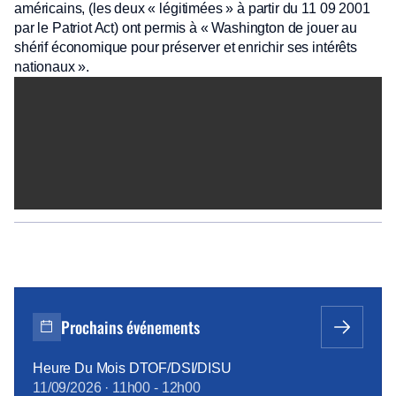
américains, (les deux « légitimées » à partir du 11 09 2001
par le Patriot Act) ont permis à « Washington de jouer au
shérif économique pour préserver et enrichir ses intérêts
nationaux ».
Prochains événements
Heure Du Mois DTOF/DSI/DISU
11/09/2026
·
11h00
-
12h00