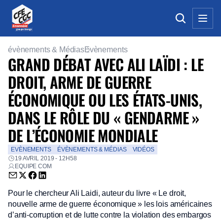
évènements & Médias
Evènements
GRAND DÉBAT AVEC ALI LAÏDI : LE
DROIT, ARME DE GUERRE
ÉCONOMIQUE OU LES ÉTATS-UNIS,
DANS LE RÔLE DU « GENDARME »
DE L’ÉCONOMIE MONDIALE
EVÈNEMENTS
ÉVÈNEMENTS & MÉDIAS
VIDÉOS
19 AVRIL 2019 - 12H58
EQUIPE COM
Envoyer par email (nouvelle fenêtre)
Partager sur Twitter (nouvelle fenêtre)
Partager sur Facebook (nouvelle fenêtre)
Partager sur LinkedIn (nouvelle fenêtre)
Pour le chercheur Ali Laidi, auteur du livre « Le droit,
nouvelle arme de guerre économique » les lois américaines
d’anti-corruption et de lutte contre la violation des embargos