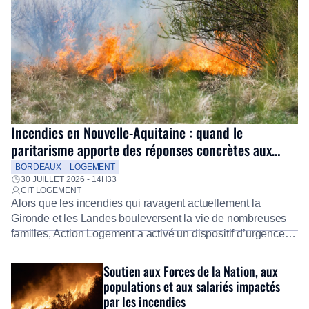
Incendies en Nouvelle-Aquitaine : quand le
paritarisme apporte des réponses concrètes aux
salariés
BORDEAUX
LOGEMENT
30 JUILLET 2026 - 14H33
CIT LOGEMENT
Alors que les incendies qui ravagent actuellement la
Gironde et les Landes bouleversent la vie de nombreuses
familles, Action Logement a activé un dispositif d’urgence
exceptionnel pour accompagner les salariés sinistrés.
Fidèle à sa mission d’utilité sociale, le Groupe mobilise
Soutien aux Forces de la Nation, aux
immédiatement ses équipes afin de proposer un diagnostic
populations et aux salariés impactés
personnalisé, des aides financières pour faire face aux
par les incendies