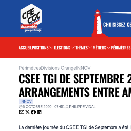
ACCUEIL
POSITIONS
ÉLECTIONS
THÈMES
MÉTIERS
PÉRIMÈTRES
Périmètres
Divisions Orange
INNOV
CSEE TGI DE SEPTEMBRE 2
ARRANGEMENTS ENTRE A
INNOV
6 OCTOBRE 2020 - 07H51
PHILIPPE VIDAL
Envoyer par email (nouvelle fenêtre)
Partager sur Twitter (nouvelle fenêtre)
Partager sur Facebook (nouvelle fenêtre)
Partager sur LinkedIn (nouvelle fenêtre)
La dernière journée du CSEE TGI de Septembre a été le t