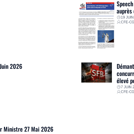
Speech 
auprès 
19 JUIN
CFE-C
 Juin 2026
Démantè
concurr
élevé p
7 JUIN 
CFE-C
er Ministre 27 Mai 2026