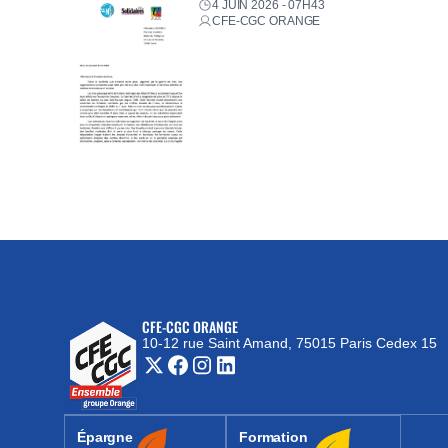
4 JUIN 2026 - 07H43
CFE-CGC ORANGE
CFE-CGC ORANGE
10-12 rue Saint Amand, 75015 Paris Cedex 15
(nouvelle fenêtre)
Épargne
Formation
(nouvelle fenêtre)
(nouvelle fenêtre)