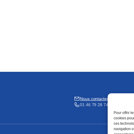
Nous contacter
01 46 79 28 74
Pour offrir 
cookies pour
ces technolo
navigation ou