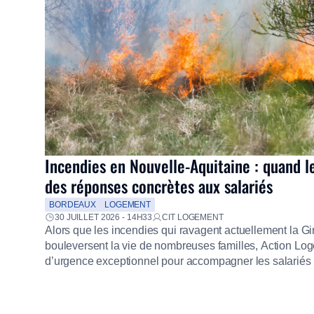
Incendies en Nouvelle-Aquitaine : quand l
des réponses concrètes aux salariés
BORDEAUX
LOGEMENT
30 JUILLET 2026 - 14H33
CIT LOGEMENT
Alors que les incendies qui ravagent actuellement la G
bouleversent la vie de nombreuses familles, Action Loge
d’urgence exceptionnel pour accompagner les salariés s
mission d’utilité sociale, le Groupe mobilise immédiate
proposer un diagnostic personnalisé, des aides financiè
premières dépenses, […]