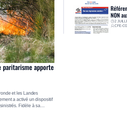
Référen
NON aux
2 JUILL
CFE-C
e paritarisme apporte
ironde et les Landes
ment a activé un dispositif
inistrés. Fidèle à sa
ment ses équipes afin de
res pour faire face aux