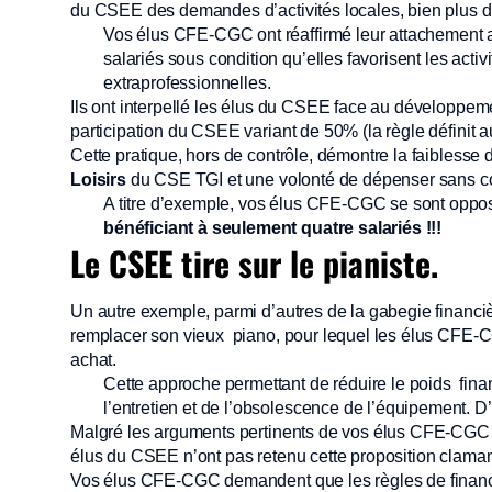
du CSEE des demandes d’activités locales, bien plus d’a
Vos élus CFE-CGC ont réaffirmé leur attachement au
salariés sous condition qu’elles favorisent les acti
extraprofessionnelles.
Ils ont interpellé les élus du CSEE face au développemen
participation du CSEE variant de 50% (la règle définit 
Cette pratique, hors de contrôle, démontre la faiblesse d
Loisirs
du CSE TGI et une volonté de dépenser sans co
A titre d’exemple, vos élus CFE-CGC se sont oppos
bénéficiant à seulement quatre salariés !!!
Le CSEE tire sur le pianiste.
Un autre exemple, parmi d’autres de la gabegie financiè
remplacer son vieux piano, pour lequel les élus CFE-CG
achat.
Cette approche permettant de réduire le poids financ
l’entretien et de l’obsolescence de l’équipement. D
Malgré les arguments pertinents de vos élus CFE-CGC de
élus du CSEE n’ont pas retenu cette proposition claman
Vos élus CFE-CGC demandent que les règles de financ