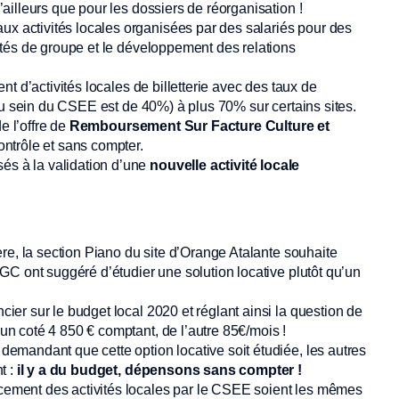
illeurs que pour les dossiers de réorganisation !
x activités locales organisées par des salariés pour des
vités de groupe et le développement des relations
t d’activités locales de billetterie avec des taux de
au sein du CSEE est de 40%) à plus 70% sur certains sites.
e l’offre de
Remboursement Sur Facture Culture et
ntrôle et sans compter.
és à la validation d’une
nouvelle activité locale
re, la section Piano du site d’Orange Atalante souhaite
C ont suggéré d’étudier une solution locative plutôt qu’un
ier sur le budget local 2020 et réglant ainsi la question de
’un coté 4 850 € comptant, de l’autre 85€/mois !
mandant que cette option locative soit étudiée, les autres
t :
il y a du budget, dépensons sans compter !
ement des activités locales par le CSEE soient les mêmes