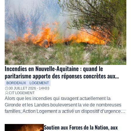
Incendies en Nouvelle-Aquitaine : quand le
paritarisme apporte des réponses concrètes aux
salariés
BORDEAUX
LOGEMENT
30 JUILLET 2026 - 14H33
CIT LOGEMENT
Alors que les incendies qui ravagent actuellement la
Gironde et les Landes bouleversent la vie de nombreuses
familles, Action Logement a activé un dispositif d’urgence
exceptionnel pour accompagner les salariés sinistrés.
Fidèle à sa mission d’utilité sociale, le Groupe mobilise
Soutien aux Forces de la Nation, aux
immédiatement ses équipes afin de proposer un diagnostic