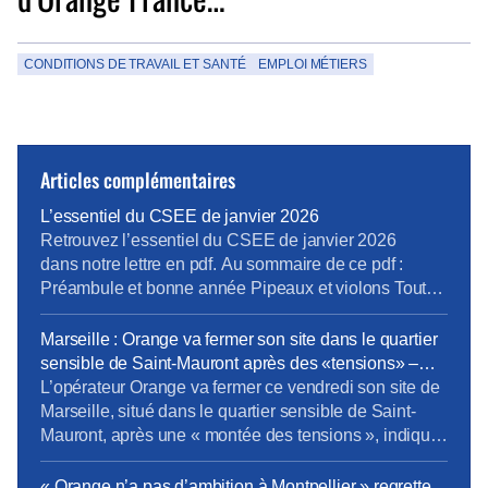
CONDITIONS DE TRAVAIL ET SANTÉ
EMPLOI MÉTIERS
Articles complémentaires
L’essentiel du CSEE de janvier 2026
Retrouvez l’essentiel du CSEE de janvier 2026
dans notre lettre en pdf. Au sommaire de ce pdf :
Préambule et bonne année Pipeaux et violons Tout
va bien madame la marquise Cro-Magnon et
Neandertal Prochain CSEE pour vos élus du 24 au
Marseille : Orange va fermer son site dans le quartier
26 mars.
sensible de Saint-Mauront après des «tensions» –
Europe 1
L’opérateur Orange va fermer ce vendredi son site de
Marseille, situé dans le quartier sensible de Saint-
Mauront, après une « montée des tensions », indique
la direction régionale du groupe. Environ 1.000
personnes travaillent dans ces locaux de la cité
« Orange n’a pas d’ambition à Montpellier » regrette