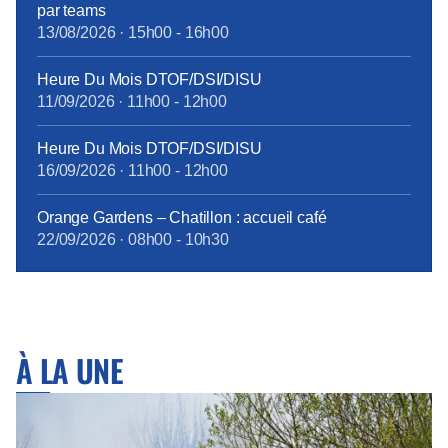
par teams
13/08/2026
·
15h00
-
16h00
Heure Du Mois DTOF/DSI/DISU
11/09/2026
·
11h00
-
12h00
Heure Du Mois DTOF/DSI/DISU
16/09/2026
·
11h00
-
12h00
Orange Gardens – Chatillon : accueil café
22/09/2026
·
08h00
-
10h30
À LA UNE