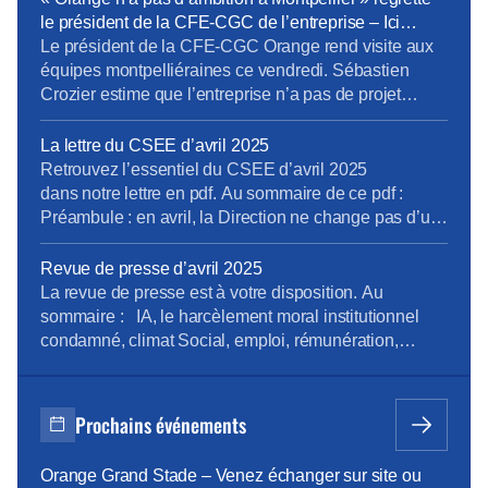
phocéenne. L’entreprise attend « un retour à une
le président de la CFE-CGC de l’entreprise – Ici
situation apaisée dans le quartier ». […]Les salariés
l’Herault
Le président de la CFE-CGC Orange rend visite aux
ont dû être […]
équipes montpelliéraines ce vendredi. Sébastien
Crozier estime que l’entreprise n’a pas de projet
ambitieux dans la métropole et que les salariés se
sentent oubliés. Sébastien Crozier, président national
La lettre du CSEE d’avril 2025
de la CFE-CGC Orange est dans l’Hérault ce
Retrouvez l’essentiel du CSEE d’avril 2025
vendredi pour rencontrer les 1.500 salariés qui
dans notre lettre en pdf. Au sommaire de ce pdf :
travaillent à Montpellier. […]
Préambule : en avril, la Direction ne change pas d’un
fil. La tension en 2500 pages (enquête du CNPS) Les
médecins alertent …Encore ! (rapport des médecins
Revue de presse d’avril 2025
du travail) A Caen, un inventaire à la Prévert Atalante
La revue de presse est à votre disposition. Au
: où sont les […]
sommaire : IA, le harcèlement moral institutionnel
condamné, climat Social, emploi, rémunération,
boutiques, en région Pour la consulter : revue de
presse d’avril Pour vous abonner gratuitement :
s’abonner Vous pouvez lire les articles au fil de leur
Prochains événements
publication en rubrique Revue de presse, mais aussi
[…]
Orange Grand Stade – Venez échanger sur site ou