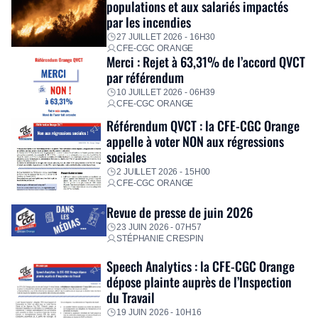
populations et aux salariés impactés
personnalisé, des aides financières pour faire face aux
par les incendies
premières dépenses, […]
27 JUILLET 2026 - 16H30
CFE-CGC ORANGE
Merci : Rejet à 63,31% de l’accord QVCT
par référendum
10 JUILLET 2026 - 06H39
CFE-CGC ORANGE
Référendum QVCT : la CFE-CGC Orange
appelle à voter NON aux régressions
sociales
2 JUILLET 2026 - 15H00
CFE-CGC ORANGE
Revue de presse de juin 2026
23 JUIN 2026 - 07H57
STÉPHANIE CRESPIN
Speech Analytics : la CFE-CGC Orange
dépose plainte auprès de l’Inspection
du Travail
19 JUIN 2026 - 10H16