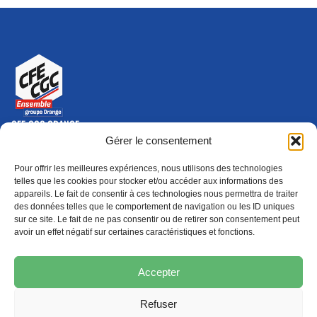
CFE-CGC ORANGE
10-12 rue Saint Amand, 75015 Paris Cedex 15
Gérer le consentement
(nouvelle fenêtre)
Nous contacter
Pour offrir les meilleures expériences, nous utilisons des technologies
01 46 79 28 74
telles que les cookies pour stocker et/ou accéder aux informations des
appareils. Le fait de consentir à ces technologies nous permettra de traiter
S'ABONNER
ADHÉRER
des données telles que le comportement de navigation ou les ID uniques
(NOUVELLE FENÊTRE)
sur ce site. Le fait de ne pas consentir ou de retirer son consentement peut
avoir un effet négatif sur certaines caractéristiques et fonctions.
Épargne
Formation
(nouvelle fenêtre)
(nouvelle fenêtre)
Accepter
Refuser
MENTIONS LÉGALES