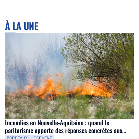
À LA UNE
Incendies en Nouvelle-Aquitaine : quand le
paritarisme apporte des réponses concrètes aux
salariés
BORDEAUX
LOGEMENT