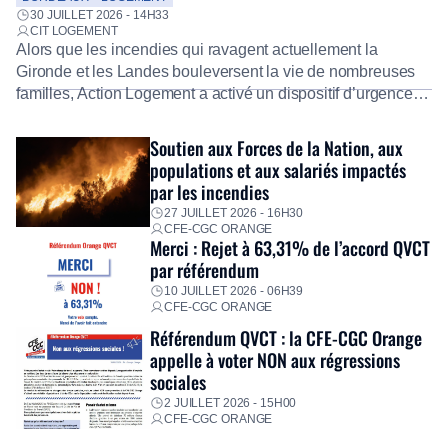
30 JUILLET 2026 - 14H33
CIT LOGEMENT
Alors que les incendies qui ravagent actuellement la
Gironde et les Landes bouleversent la vie de nombreuses
familles, Action Logement a activé un dispositif d’urgence
exceptionnel pour accompagner les salariés sinistrés.
Fidèle à sa mission d’utilité sociale, le Groupe mobilise
Soutien aux Forces de la Nation, aux
immédiatement ses équipes afin de proposer un diagnostic
populations et aux salariés impactés
personnalisé, des aides financières pour faire face aux
par les incendies
premières dépenses, […]
27 JUILLET 2026 - 16H30
CFE-CGC ORANGE
Merci : Rejet à 63,31% de l’accord QVCT
par référendum
10 JUILLET 2026 - 06H39
CFE-CGC ORANGE
Référendum QVCT : la CFE-CGC Orange
appelle à voter NON aux régressions
sociales
2 JUILLET 2026 - 15H00
CFE-CGC ORANGE