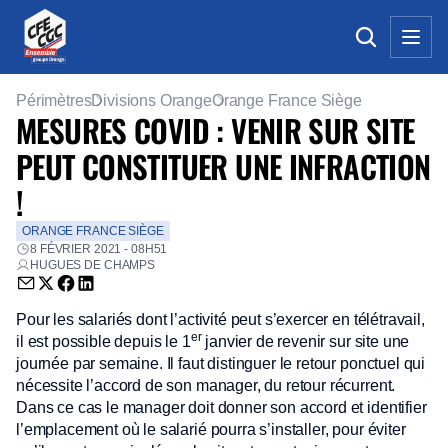
Périmètres
Divisions Orange
Orange France Siège
MESURES COVID : VENIR SUR SITE
PEUT CONSTITUER UNE INFRACTION
!
ORANGE FRANCE SIÈGE
8 FÉVRIER 2021 - 08H51
HUGUES DE CHAMPS
Envoyer par email (nouvelle fenêtre)
Partager sur Twitter (nouvelle fenêtre)
Partager sur Facebook (nouvelle fenêtre)
Partager sur LinkedIn (nouvelle fenêtre)
Pour les salariés dont l’activité peut s’exercer en télétravail,
er
il est possible depuis le 1
janvier de revenir sur site une
journée par semaine. Il faut distinguer le retour ponctuel qui
nécessite l’accord de son manager, du retour récurrent.
Dans ce cas le manager doit donner son accord et identifier
l’emplacement où le salarié pourra s’installer, pour éviter