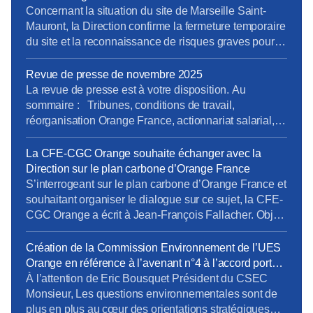
destiné à prendre en compte les besoins terrain
Marseille Saint-Mauront
Concernant la situation du site de Marseille Saint-
spécifiques de […]
Mauront, la Direction confirme la fermeture temporaire
du site et la reconnaissance de risques graves pour la
sécurité des salariés, mais ne répond pas à
l’exigence essentielle formulée par la CFE-CGC
Revue de presse de novembre 2025
Orange : une décision claire et définitive sur le non-
La revue de presse est à votre disposition. Au
retour des activités tertiaires. {loadmoduleid 245}
sommaire : Tribunes, conditions de travail,
reponse_courrier_cfe-cgc_saint-mauront_9janv26.pdf
réorganisation Orange France, actionnariat salarial,
Retrouvez le […]
vente SFR, opérateurs satellitaires. Pour la consulter :
revue de presse de novembre Pour vous abonner
La CFE-CGC Orange souhaite échanger avec la
gratuitement : s’abonner Vous pouvez lire les articles
Direction sur le plan carbone d’Orange France
au fil de leur publication en rubrique Revue de
S’interrogeant sur le plan carbone d’Orange France et
presse, mais […]
souhaitant organiser le dialogue sur ce sujet, la CFE-
CGC Orange a écrit à Jean-François Fallacher. Objet
: programme Orange Carbone d’Orange France et
lancement d’une offre de Smart TV pour les Jeux
Création de la Commission Environnement de l’UES
Olympiques de Paris Monsieur, En décembre dernier,
Orange en référence à l’avenant n°4 à l’accord portant
vous avez présenté le lancement du programme
sur le dialogue social au sein de l’UES Orange _
À l’attention de Eric Bousquet Président du CSEC
carbone […]
document du 24 octobre 2023
Monsieur, Les questions environnementales sont de
plus en plus au cœur des orientations stratégiques