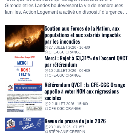
Gironde et les Landes bouleversent la vie de nombreuses
familles, Action Logement a activé un dispositif d’urgence
exceptionnel pour accompagner les salariés sinistrés.
Fidèle à sa mission d’utilité sociale, le Groupe mobilise
Soutien aux Forces de la Nation, aux
immédiatement ses équipes afin de proposer un diagnostic
populations et aux salariés impactés
personnalisé, des aides financières pour faire face aux
par les incendies
premières dépenses, […]
27 JUILLET 2026 - 16H30
CFE-CGC ORANGE
Merci : Rejet à 63,31% de l’accord QVCT
par référendum
10 JUILLET 2026 - 06H39
CFE-CGC ORANGE
Référendum QVCT : la CFE-CGC Orange
appelle à voter NON aux régressions
sociales
2 JUILLET 2026 - 15H00
CFE-CGC ORANGE
Revue de presse de juin 2026
23 JUIN 2026 - 07H57
STÉPHANIE CRESPIN