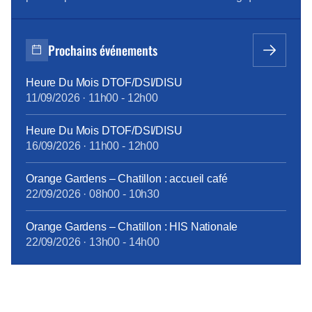
des entreprises. Orange est bien sûr très concernée
par ces questions et comme l’a mentionné Mr JF
Fallacher dans le Live « Lancement du programme
Prochains événements
Carbone » du 6/12 dernier, « c’est une priorité
absolue […]
Heure Du Mois DTOF/DSI/DISU
11/09/2026
·
11h00
-
12h00
Heure Du Mois DTOF/DSI/DISU
16/09/2026
·
11h00
-
12h00
Orange Gardens – Chatillon : accueil café
22/09/2026
·
08h00
-
10h30
Orange Gardens – Chatillon : HIS Nationale
22/09/2026
·
13h00
-
14h00