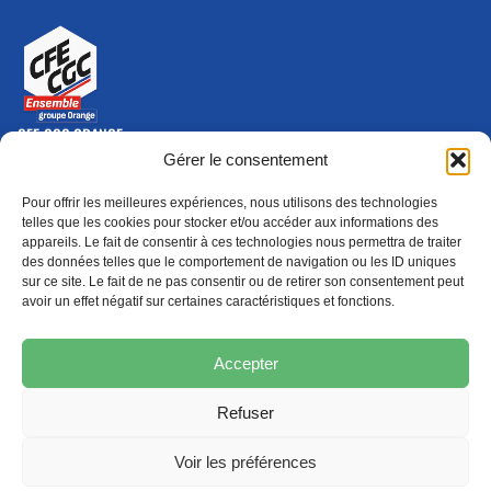
CFE-CGC ORANGE
10-12 rue Saint Amand, 75015 Paris Cedex 15
Gérer le consentement
(nouvelle fenêtre)
Nous contacter
Pour offrir les meilleures expériences, nous utilisons des technologies
01 46 79 28 74
telles que les cookies pour stocker et/ou accéder aux informations des
appareils. Le fait de consentir à ces technologies nous permettra de traiter
S'ABONNER
ADHÉRER
des données telles que le comportement de navigation ou les ID uniques
(NOUVELLE FENÊTRE)
sur ce site. Le fait de ne pas consentir ou de retirer son consentement peut
avoir un effet négatif sur certaines caractéristiques et fonctions.
Épargne
Formation
(nouvelle fenêtre)
(nouvelle fenêtre)
Accepter
Refuser
MENTIONS LÉGALES
PROTECTION DES DONNÉES
POLITIQUE DE COOKIES
Voir les préférences
© 2026 CFE-CGC Orange