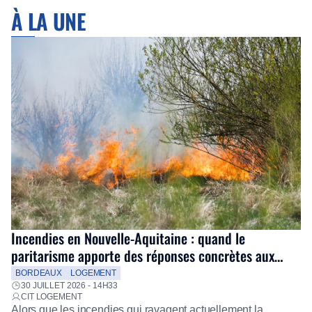
À LA UNE
Incendies en Nouvelle-Aquitaine : quand le
paritarisme apporte des réponses concrètes aux
salariés
BORDEAUX
LOGEMENT
30 JUILLET 2026 - 14H33
CIT LOGEMENT
Alors que les incendies qui ravagent actuellement la