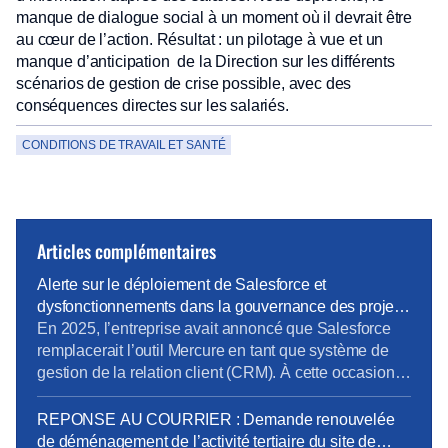
manque de dialogue social à un moment où il devrait être
au cœur de l’action. Résultat : un pilotage à vue et un
manque d’anticipation de la Direction sur les différents
scénarios de gestion de crise possible, avec des
conséquences directes sur les salariés.
CONDITIONS DE TRAVAIL ET SANTÉ
Articles complémentaires
Alerte sur le déploiement de Salesforce et
dysfonctionnements dans la gouvernance des projets
métiers
En 2025, l’entreprise avait annoncé que Salesforce
remplacerait l’outil Mercure en tant que système de
gestion de la relation client (CRM). À cette occasion,
la Direction Pro-PME et la Direction du Système
d’Information (DSI) avaient sollicité chaque métier
REPONSE AU COURRIER : Demande renouvelée
pour élaborer un cahier des charges rigoureux,
de déménagement de l’activité tertiaire du site de