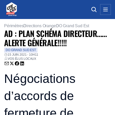
Périmètres
Directions Orange
DO Grand Sud Est
AD : PLAN SCHÉMA DIRECTEUR……
ALERTE GÉNÉRALE!!!!!
DO GRAND SUD EST
15 JUIN 2021 - 10H11
VOS ÉLUS LOCAUX
Envoyer par email (nouvelle fenêtre)
Partager sur Twitter (nouvelle fenêtre)
Partager sur Facebook (nouvelle fenêtre)
Partager sur LinkedIn (nouvelle fenêtre)
Négociations
d’accords de
fermeture de