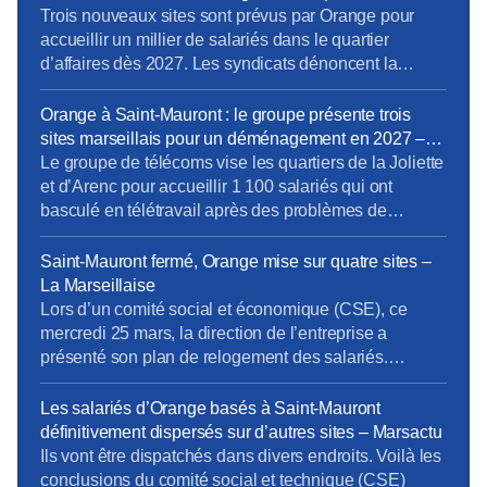
CFE-CGC d’Orange dénonce les décisions de sa
d’Orange à Marseille – La provence
Trois nouveaux sites sont prévus par Orange pour
direction. Lire l’article complet sur […]
accueillir un millier de salariés dans le quartier
d’affaires dès 2027. Les syndicats dénoncent la
logique de rentabilité menée au détriment des
salariés. Le syndicat CFE-CGC a dépêché ce mardi
Orange à Saint-Mauront : le groupe présente trois
28 avril son « numéro 1 », Sébastien Crozier, pour
sites marseillais pour un déménagement en 2027 –
qu’il rencontre la presse à Marseille après les
La provence
Le groupe de télécoms vise les quartiers de la Joliette
controverses autour du déménagement […]
et d’Arenc pour accueillir 1 100 salariés qui ont
basculé en télétravail après des problèmes de
sécurité autour de leur ancien site de Saint-Mauront
(3e). Orange refuse de commenter mais veut un
Saint-Mauront fermé, Orange mise sur quatre sites –
déménagement « au premier semestre 2027 ».
La Marseillaise
[…]Orange confirme « avoir présenté plusieurs
Lors d’un comité social et économique (CSE), ce
options dans le […]
mercredi 25 mars, la direction de l’entreprise a
présenté son plan de relogement des salariés.
[…]Éparpillés façon puzzle… Alors que les syndicats
n’ont eu de cesse de dénoncer les fermetures
Les salariés d’Orange basés à Saint-Mauront
successives des sites d’Orange au profit du campus
définitivement dispersés sur d’autres sites – Marsactu
Massalia, à Saint-Mauront , la direction de l’entreprise
Ils vont être dispatchés dans divers endroits. Voilà les
prévoit de […]
conclusions du comité social et technique (CSE)