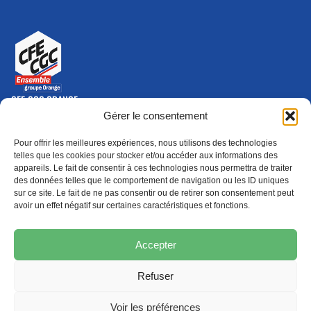
CFE-CGC ORANGE
10-12 rue Saint Amand, 75015 Paris Cedex 15
Gérer le consentement
(nouvelle fenêtre)
Nous contacter
Pour offrir les meilleures expériences, nous utilisons des technologies
01 46 79 28 74
telles que les cookies pour stocker et/ou accéder aux informations des
appareils. Le fait de consentir à ces technologies nous permettra de traiter
S'ABONNER
ADHÉRER
des données telles que le comportement de navigation ou les ID uniques
(NOUVELLE FENÊTRE)
sur ce site. Le fait de ne pas consentir ou de retirer son consentement peut
avoir un effet négatif sur certaines caractéristiques et fonctions.
Épargne
Formation
(nouvelle fenêtre)
(nouvelle fenêtre)
Accepter
Refuser
MENTIONS LÉGALES
PROTECTION DES DONNÉES
POLITIQUE DE COOKIES
Voir les préférences