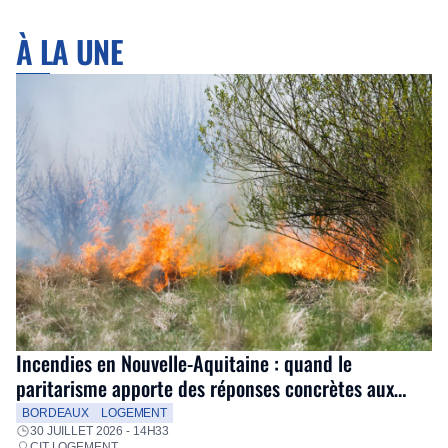
À LA UNE
Incendies en Nouvelle-Aquitaine : quand le
paritarisme apporte des réponses concrètes aux
salariés
BORDEAUX
LOGEMENT
30 JUILLET 2026 - 14H33
CIT LOGEMENT