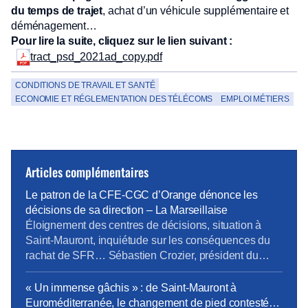
du temps de trajet
, achat d’un véhicule supplémentaire et
déménagement…
Pour lire la suite, cliquez sur le lien suivant :
tract_psd_2021ad_copy.pdf
CONDITIONS DE TRAVAIL ET SANTÉ
ECONOMIE ET RÉGLEMENTATION DES TÉLÉCOMS
EMPLOI MÉTIERS
Articles complémentaires
Le patron de la CFE-CGC d’Orange dénonce les
décisions de sa direction – La Marseillaise
Éloignement des centres de décisions, situation à
Saint-Mauront, inquiétude sur les conséquences du
rachat de SFR… Sébastien Crozier, président du
syndicat CFE-CGC d’Orange, fait le point. Boutiques
ou sites techniques, les implantations d’Orange se
« Un immense gâchis » : de Saint-Mauront à
réduisent comme peau de chagrin. « Le patron de la
Euroméditerranée, le changement de pied contesté