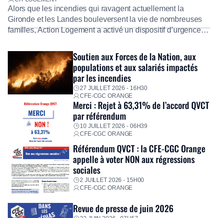
Alors que les incendies qui ravagent actuellement la
Gironde et les Landes bouleversent la vie de nombreuses
familles, Action Logement a activé un dispositif d’urgence
exceptionnel pour accompagner les salariés sinistrés.
Fidèle à sa mission d’utilité sociale, le Groupe mobilise
Soutien aux Forces de la Nation, aux
immédiatement ses équipes afin de proposer un diagnostic
populations et aux salariés impactés
personnalisé, des aides financières pour faire face aux
par les incendies
premières dépenses, […]
27 JUILLET 2026 - 16H30
CFE-CGC ORANGE
Merci : Rejet à 63,31% de l’accord QVCT
par référendum
10 JUILLET 2026 - 06H39
CFE-CGC ORANGE
Référendum QVCT : la CFE-CGC Orange
appelle à voter NON aux régressions
sociales
2 JUILLET 2026 - 15H00
CFE-CGC ORANGE
Revue de presse de juin 2026