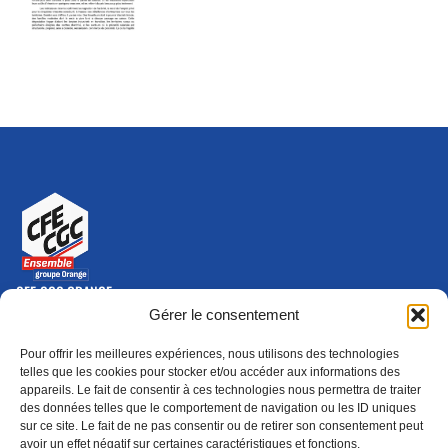
CFE-CGC ORANGE
10-12 rue Saint Amand, 75015 Paris Cedex 15
Gérer le consentement
(nouvelle fenêtre)
Nous contacter
Pour offrir les meilleures expériences, nous utilisons des technologies
01 46 79 28 74
telles que les cookies pour stocker et/ou accéder aux informations des
appareils. Le fait de consentir à ces technologies nous permettra de traiter
S'ABONNER
ADHÉRER
des données telles que le comportement de navigation ou les ID uniques
(NOUVELLE FENÊTRE)
sur ce site. Le fait de ne pas consentir ou de retirer son consentement peut
avoir un effet négatif sur certaines caractéristiques et fonctions.