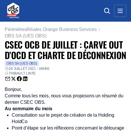
Périmètres
Filiales Orange Business Services
OBS SA (UES OBS)
CSEC OCB DE JUILLET : CARVE OUT
D’OCD ET CHARTE DE DÉCONNEXION
OBS SA (UES OBS)
26 JUILLET 2021 - 09H00
THIBAULT LINTE
Envoyer par email (nouvelle fenêtre)
Partager sur Twitter (nouvelle fenêtre)
Partager sur Facebook (nouvelle fenêtre)
Partager sur LinkedIn (nouvelle fenêtre)
Bonjour,
Comme tous les mois, nous vous proposons un résumé du
dernier CSEC OBS.
Au sommaire du mois
Consultation sur le projet de création de la Holding
HoldCo
Point d’étape sur les réflexions concernant le détourage