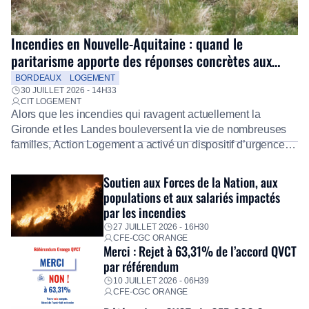
Incendies en Nouvelle-Aquitaine : quand le
paritarisme apporte des réponses concrètes aux
salariés
BORDEAUX
LOGEMENT
30 JUILLET 2026 - 14H33
CIT LOGEMENT
Alors que les incendies qui ravagent actuellement la
Gironde et les Landes bouleversent la vie de nombreuses
familles, Action Logement a activé un dispositif d’urgence
exceptionnel pour accompagner les salariés sinistrés.
Fidèle à sa mission d’utilité sociale, le Groupe mobilise
Soutien aux Forces de la Nation, aux
immédiatement ses équipes afin de proposer un diagnostic
populations et aux salariés impactés
personnalisé, des aides financières pour faire face aux
par les incendies
premières dépenses, […]
27 JUILLET 2026 - 16H30
CFE-CGC ORANGE
Merci : Rejet à 63,31% de l’accord QVCT
par référendum
10 JUILLET 2026 - 06H39
CFE-CGC ORANGE