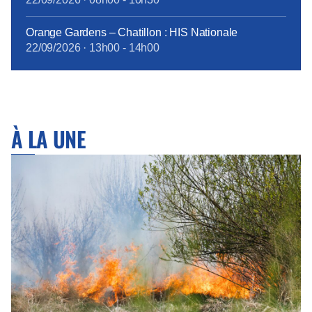
Orange Gardens – Chatillon : HIS Nationale
22/09/2026
·
13h00
-
14h00
À LA UNE