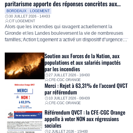
paritarisme apporte des réponses concrètes aux
salariés
BORDEAUX
LOGEMENT
30 JUILLET 2026 - 14H33
CIT LOGEMENT
Alors que les incendies qui ravagent actuellement la
Gironde et les Landes bouleversent la vie de nombreuses
familles, Action Logement a activé un dispositif d’urgence
exceptionnel pour accompagner les salariés sinistrés.
Fidèle à sa mission d’utilité sociale, le Groupe mobilise
Soutien aux Forces de la Nation, aux
immédiatement ses équipes afin de proposer un diagnostic
populations et aux salariés impactés
personnalisé, des aides financières pour faire face aux
par les incendies
premières dépenses, […]
27 JUILLET 2026 - 16H30
CFE-CGC ORANGE
Merci : Rejet à 63,31% de l’accord QVCT
par référendum
10 JUILLET 2026 - 06H39
CFE-CGC ORANGE
Référendum QVCT : la CFE-CGC Orange
appelle à voter NON aux régressions
sociales
2 JUILLET 2026 - 15H00