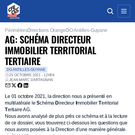
Périmètres
Directions Orange
DO Antilles-Guyane
AG: SCHÉMA DIRECTEUR
IMMOBILIER TERRITORIAL
TERTIAIRE
DO ANTILLES-GUYANE
25 OCTOBRE 2021 - 12H04
JEAN MARC DARTAGNAN
Envoyer par email (nouvelle fenêtre)
Partager sur Twitter (nouvelle fenêtre)
Partager sur Facebook (nouvelle fenêtre)
Partager sur LinkedIn (nouvelle fenêtre)
Le 01 octobre 2021, la direction nous a présenté en
multilatérale le
S
chéma
D
irecteur
I
mmobilier
T
erritorial
T
ertiaire AG.
Nous avons analysé de plus près ce schéma et à la lecture
de ce dossier, vous trouverez ci-dessous les questions que
nous avons posées à la Direction d’une manière générale.