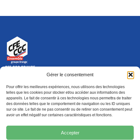
CFE-CGC ORANGE
10-12 rue Saint Amand, 75015 Paris Cedex 15
Gérer le consentement
(nouvelle fenêtre)
Nous contacter
Pour offrir les meilleures expériences, nous utilisons des technologies
01 46 79 28 74
telles que les cookies pour stocker et/ou accéder aux informations des
appareils. Le fait de consentir à ces technologies nous permettra de traiter
S'ABONNER
ADHÉRER
des données telles que le comportement de navigation ou les ID uniques
(NOUVELLE FENÊTRE)
sur ce site. Le fait de ne pas consentir ou de retirer son consentement peut
avoir un effet négatif sur certaines caractéristiques et fonctions.
Épargne
Formation
(nouvelle fenêtre)
(nouvelle fenêtre)
Accepter