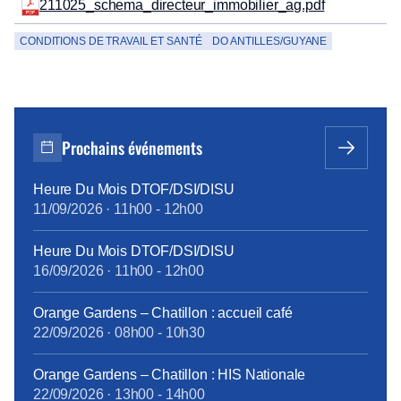
211025_schema_directeur_immobilier_ag.pdf
CONDITIONS DE TRAVAIL ET SANTÉ
DO ANTILLES/GUYANE
Prochains événements
Heure Du Mois DTOF/DSI/DISU
11/09/2026
·
11h00
-
12h00
Heure Du Mois DTOF/DSI/DISU
16/09/2026
·
11h00
-
12h00
Orange Gardens – Chatillon : accueil café
22/09/2026
·
08h00
-
10h30
Orange Gardens – Chatillon : HIS Nationale
22/09/2026
·
13h00
-
14h00