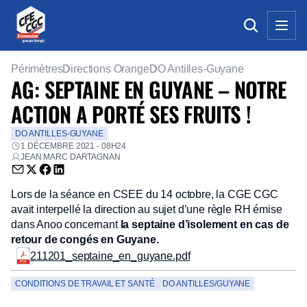
Périmètres
Directions Orange
DO Antilles-Guyane
AG: SEPTAINE EN GUYANE – NOTRE
ACTION A PORTÉ SES FRUITS !
DO ANTILLES-GUYANE
1 DÉCEMBRE 2021 - 08H24
JEAN MARC DARTAGNAN
Envoyer par email (nouvelle fenêtre)
Partager sur Twitter (nouvelle fenêtre)
Partager sur Facebook (nouvelle fenêtre)
Partager sur LinkedIn (nouvelle fenêtre)
Lors de la séance en CSEE du 14 octobre, la CGE CGC
avait interpellé la direction au sujet d’une règle RH émise
dans Anoo concernant
la septaine d’isolement en cas de
retour de congés en Guyane.
211201_septaine_en_guyane.pdf
CONDITIONS DE TRAVAIL ET SANTÉ
DO ANTILLES/GUYANE