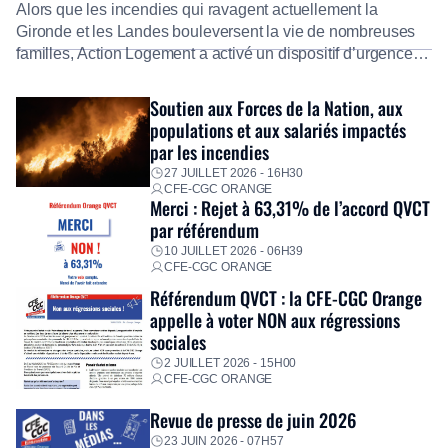
Alors que les incendies qui ravagent actuellement la
Gironde et les Landes bouleversent la vie de nombreuses
familles, Action Logement a activé un dispositif d’urgence
exceptionnel pour accompagner les salariés sinistrés.
Fidèle à sa mission d’utilité sociale, le Groupe mobilise
Soutien aux Forces de la Nation, aux
immédiatement ses équipes afin de proposer un diagnostic
populations et aux salariés impactés
personnalisé, des aides financières pour faire face aux
par les incendies
premières dépenses, […]
27 JUILLET 2026 - 16H30
CFE-CGC ORANGE
Merci : Rejet à 63,31% de l’accord QVCT
par référendum
10 JUILLET 2026 - 06H39
CFE-CGC ORANGE
Référendum QVCT : la CFE-CGC Orange
appelle à voter NON aux régressions
sociales
2 JUILLET 2026 - 15H00
CFE-CGC ORANGE
Revue de presse de juin 2026
23 JUIN 2026 - 07H57