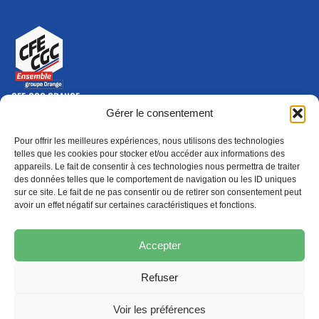
CFE-CGC ORANGE
10-12 rue Saint Amand, 75015 Paris Cedex 15
Gérer le consentement
(nouvelle fenêtre)
Nous contacter
Pour offrir les meilleures expériences, nous utilisons des technologies
01 46 79 28 74
telles que les cookies pour stocker et/ou accéder aux informations des
appareils. Le fait de consentir à ces technologies nous permettra de traiter
S'ABONNER
ADHÉRER
des données telles que le comportement de navigation ou les ID uniques
(NOUVELLE FENÊTRE)
sur ce site. Le fait de ne pas consentir ou de retirer son consentement peut
avoir un effet négatif sur certaines caractéristiques et fonctions.
Épargne
Formation
(nouvelle fenêtre)
(nouvelle fenêtre)
Accepter
Refuser
MENTIONS LÉGALES
PROTECTION DES DONNÉES
POLITIQUE DE COOKIES
Voir les préférences