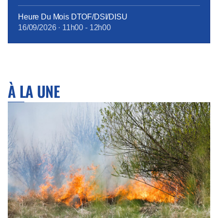
Heure Du Mois DTOF/DSI/DISU
16/09/2026
·
11h00
-
12h00
À LA UNE