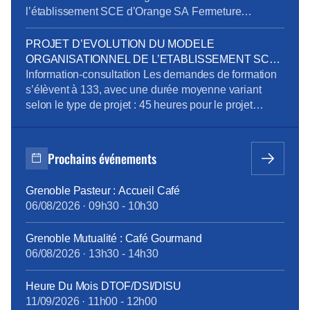
l’établissement SCE d’Orange SA Fermeture
exceptionnelle de certains sites tertiaires dans le
cadre du plan de sobriété énergétique Mandatement
PROJET D’EVOLUTION DU MODELE
de la CPRPPST : Politique Voyage, Remisage
ORGANISATIONNEL DE L’ETABLISSEMENT SCE
Véhicule, Situation de la prévention de l’addiction au
D’ORANGE SA
Information-consultation Les demandes de formation
sein du groupe Orange Pour télécharger le […]
s’élèvent à 133, avec une durée moyenne variant
selon le type de projet : 45 heures pour le projet
emploi, 515 heures pour la reconversion, et 90 heures
pour la création d’entreprise. Des ateliers en
présentiel ont été organisés pour aider les volontaires
Prochains événements
à développer leurs compétences, avec des
thématiques […]
Grenoble Pasteur : Accueil Café
06/08/2026
·
09h30
-
10h30
Grenoble Mutualité : Café Gourmand
06/08/2026
·
13h30
-
14h30
Heure Du Mois DTOF/DSI/DISU
11/09/2026
·
11h00
-
12h00