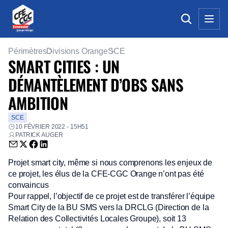
Périmètres
Divisions Orange
SCE
SMART CITIES : UN
DÉMANTÈLEMENT D’OBS SANS
AMBITION
SCE
10 FÉVRIER 2022 - 15H51
PATRICK AUGER
Envoyer par email (nouvelle fenêtre)
Partager sur Twitter (nouvelle fenêtre)
Partager sur Facebook (nouvelle fenêtre)
Partager sur LinkedIn (nouvelle fenêtre)
Projet smart city, même si nous comprenons les enjeux de
ce projet, les élus de la CFE-CGC Orange n’ont pas été
convaincus
Pour rappel, l’objectif de ce projet est de transférer l’équipe
Smart City de la BU SMS vers la DRCLG (Direction de la
Relation des Collectivités Locales Groupe), soit 13