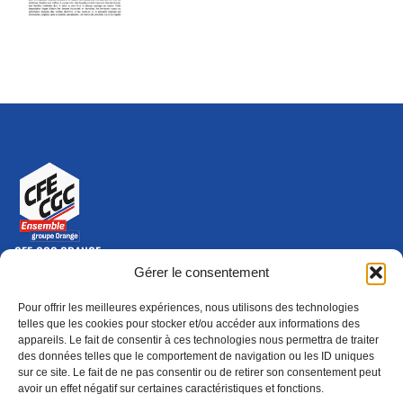
CFE-CGC ORANGE
10-12 rue Saint Amand, 75015 Paris Cedex 15
Gérer le consentement
(nouvelle fenêtre)
Nous contacter
Pour offrir les meilleures expériences, nous utilisons des technologies
01 46 79 28 74
telles que les cookies pour stocker et/ou accéder aux informations des
appareils. Le fait de consentir à ces technologies nous permettra de traiter
S'ABONNER
ADHÉRER
des données telles que le comportement de navigation ou les ID uniques
(NOUVELLE FENÊTRE)
sur ce site. Le fait de ne pas consentir ou de retirer son consentement peut
avoir un effet négatif sur certaines caractéristiques et fonctions.
Épargne
Formation
(nouvelle fenêtre)
(nouvelle fenêtre)