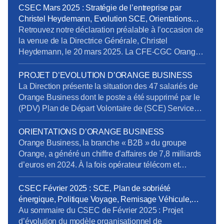
CSEC Mars 2025 : Stratégie de l’entreprise par
Christel Heydemann, Evolution SCE, Orientations
Orange Business
Retrouvez notre déclaration préalable à l’occasion de
la venue de la Directrice Générale, Christel
Heydemann, le 20 mars 2025. La CFE-CGC Orange
l’a interpellée sur plusieurs sujets issus de l’enquête
de la Commission Nationale de Prévention et de
PROJET D’EVOLUTION D’ORANGE BUSINESS
Sécurité (CNPS) : La situation de RPS et un suicide
La Direction présente la situation des 47 salariés de
reconnu en accident du travail La dégradation […]
Orange Business dont le poste a été supprimé par le
(PDV) Plan de Départ Volontaire de (SCE) Services
de Communication Entreprise) sans qu’ils aient été
volontaires. Rappelons en effet que la Direction s’était
ORIENTATIONS D’ORANGE BUSINESS
engagée à retrouver des postes pour tous les salariés
Orange Business, la branche « B2B » du groupe
impactés. Au 20 mars […]
Orange, a généré un chiffre d’affaires de 7,8 milliards
d’euros en 2024. À la fois opérateur télécom et
intégrateur numérique, elle sert une clientèle
mondiale via trois canaux : Entreprises France,
CSEC Février 2025 : SCE, Plan de sobriété
Grands Clients France et International. Ses services
énergique, Politique Voyage, Remisage Véhicule,
se répartissent en trois segments : Télécom, Digital et
Addictions
Au sommaire du CSEC de Février 2025 : Projet
Intégration. […]
d’évolution du modèle organisationnel de