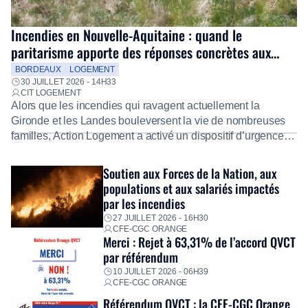
Incendies en Nouvelle-Aquitaine : quand le
paritarisme apporte des réponses concrètes aux
salariés
BORDEAUX
LOGEMENT
30 JUILLET 2026 - 14H33
CIT LOGEMENT
Alors que les incendies qui ravagent actuellement la
Gironde et les Landes bouleversent la vie de nombreuses
familles, Action Logement a activé un dispositif d’urgence
exceptionnel pour accompagner les salariés sinistrés.
Fidèle à sa mission d’utilité sociale, le Groupe mobilise
Soutien aux Forces de la Nation, aux
immédiatement ses équipes afin de proposer un diagnostic
populations et aux salariés impactés
personnalisé, des aides financières pour faire face aux
par les incendies
premières dépenses, […]
27 JUILLET 2026 - 16H30
CFE-CGC ORANGE
Merci : Rejet à 63,31% de l’accord QVCT
par référendum
10 JUILLET 2026 - 06H39
CFE-CGC ORANGE
Référendum QVCT : la CFE-CGC Orange