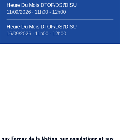
Heure Du Mois DTOF/DSI/DISU
11/09/2026
·
11h00
-
12h00
Heure Du Mois DTOF/DSI/DISU
16/09/2026
·
11h00
-
12h00
 aux Forces de la Nation, aux populations et aux