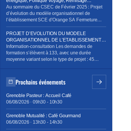
énergique, Politique Voyage, Remisage
Ses services se répartissent en trois segments :
Véhicule, Addictions
Au sommaire du CSEC de Février 2025 : Projet
Télécom, Digital et Intégration. […]
d’évolution du modèle organisationnel de
l’établissement SCE d’Orange SA Fermeture
exceptionnelle de certains sites tertiaires dans le
cadre du plan de sobriété énergétique
PROJET D’EVOLUTION DU MODELE
Mandatement de la CPRPPST : Politique
ORGANISATIONNEL DE L’ETABLISSEMENT
Voyage, Remisage Véhicule, Situation de la
SCE D’ORANGE SA
Information-consultation Les demandes de
prévention de l’addiction au sein du groupe
formation s’élèvent à 133, avec une durée
Orange Pour télécharger le […]
moyenne variant selon le type de projet : 45
heures pour le projet emploi, 515 heures pour la
reconversion, et 90 heures pour la création
d’entreprise. Des ateliers en présentiel ont été
Prochains événements
organisés pour aider les volontaires à
développer leurs compétences, avec des
Grenoble Pasteur : Accueil Café
thématiques […]
06/08/2026
·
09h30
-
10h30
Grenoble Mutualité : Café Gourmand
06/08/2026
·
13h30
-
14h30