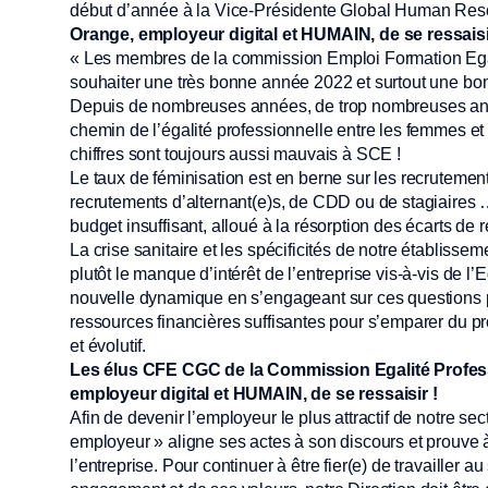
début d’année à la Vice-Présidente Global Human Reso
Orange, employeur digital et HUMAIN, de se ressaisi
« Les membres de la commission Emploi Formation Ega
souhaiter une très bonne année 2022 et surtout une bo
Depuis de nombreuses années, de trop nombreuses an
chemin de l’égalité professionnelle entre les femmes e
chiffres sont toujours aussi mauvais à SCE !
Le taux de féminisation est en berne sur les recruteme
recrutements d’alternant(e)s, de CDD ou de stagiaire
budget insuffisant, alloué à la résorption des écarts de
La crise sanitaire et les spécificités de notre établissem
plutôt le manque d’intérêt de l’entreprise vis-à-vis de l’
nouvelle dynamique en s’engageant sur ces questions p
ressources financières suffisantes pour s’emparer du pr
et évolutif.
Les élus CFE CGC de la Commission Egalité Profess
employeur digital et HUMAIN, de se ressaisir !
Afin de devenir l’employeur le plus attractif de notre s
employeur » aligne ses actes à son discours et prouve à
l’entreprise. Pour continuer à être fier(e) de travailler a