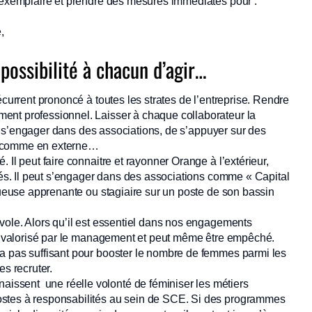
e exemplaire et prendre des mesures immédiates pour :
,
ossibilité à chacun d’agir…
urrent prononcé à toutes les strates de l’entreprise. Rendre
ent professionnel. Laisser à chaque collaborateur la
 de s’engager dans des associations, de s’appuyer sur des
e comme en externe…
 Il peut faire connaitre et rayonner Orange à l’extérieur,
ités. Il peut s’engager dans des associations comme « Capital
ntueuse apprenante ou stagiaire sur un poste de son bassin
vole. Alors qu’il est essentiel dans nos engagements
 ni valorisé par le management et peut même être empêché.
a pas suffisant pour booster le nombre de femmes parmi les
es recruter.
ssent une réelle volonté de féminiser les métiers
ostes à responsabilités au sein de SCE. Si des programmes