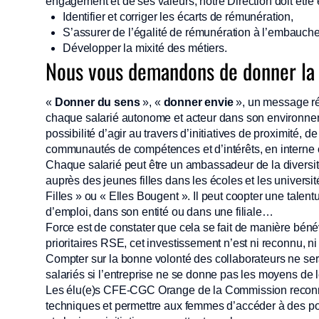
engagement et de ses valeurs, notre Direction doit êtr
Identifier et corriger les écarts de rémunération,
S’assurer de l’égalité de rémunération à l’embauche
Développer la mixité des métiers.
Nous vous demandons de donner la p
«
Donner du sens
», «
donner envie
», un message réc
chaque salarié autonome et acteur dans son environnem
possibilité d’agir au travers d’initiatives de proximité,
communautés de compétences et d’intérêts, en intern
Chaque salarié peut être un ambassadeur de la diversité.
auprès des jeunes filles dans les écoles et les univers
Filles » ou « Elles Bougent ». Il peut coopter une tale
d’emploi, dans son entité ou dans une filiale…
Force est de constater que cela se fait de manière béné
prioritaires RSE, cet investissement n’est ni reconnu,
Compter sur la bonne volonté des collaborateurs ne ser
salariés si l’entreprise ne se donne pas les moyens de l
Les élu(e)s CFE-CGC Orange de la Commission reconnai
techniques et permettre aux femmes d’accéder à des p