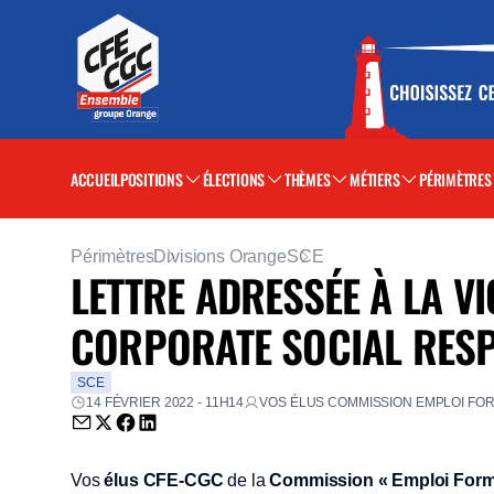
ACCUEIL
POSITIONS
ÉLECTIONS
THÈMES
MÉTIERS
PÉRIMÈTRES
Périmètres
Divisions Orange
SCE
LETTRE ADRESSÉE À LA 
CORPORATE SOCIAL RESPO
SCE
14 FÉVRIER 2022 - 11H14
VOS ÉLUS COMMISSION EMPLOI FO
Envoyer par email (nouvelle fenêtre)
Partager sur Twitter (nouvelle fenêtre)
Partager sur Facebook (nouvelle fenêtre)
Partager sur LinkedIn (nouvelle fenêtre)
Vos
élus CFE-CGC
de la
Commission « Emploi Forma