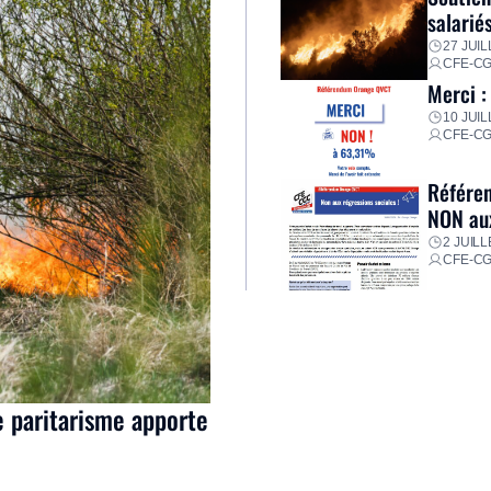
salarié
27 JUIL
CFE-C
Merci :
10 JUIL
CFE-C
Référen
NON aux
2 JUILL
CFE-C
e paritarisme apporte