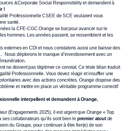
urces &Corporate Social Responsibility et demandent à
r !
lité Professionnelle CSEE de SCE voulaient vous
nne santé.
nées la CFE-CGC Orange se bat pour avancer sur le
t les hommes. Les années passent, se ressemblent et les
nts externes en CDI et nous constatons aussi une baisse des
s … Nous déplorons le manque d’investissement avec un
 rémunération.
ent ne doivent pas légitimer ce constat. Ce triste bilan traduit
Egalité Professionnelle. Vous devez réagir et insuffler une
rioritaires avec des actions concrètes. Orange dispose des
oblème et mettre en place un véritable programme correctif
ionnelle interpellent et demandent à Orange,
ecteur (Engagements 2025), il est urgent que Orange « Top
 ses collaborateurs qu’ils sont bien le
premier atout
de
u sein du Groupe, pour continuer à être fier(e) de son