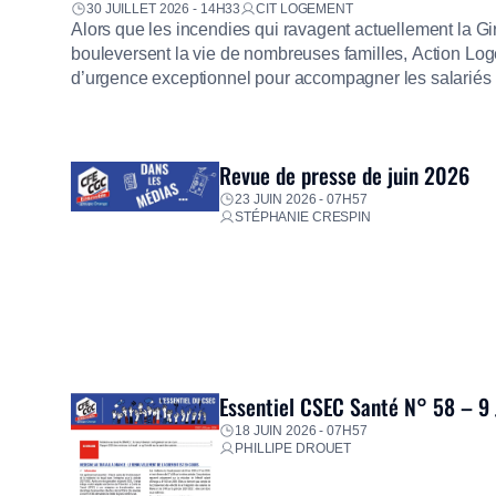
30 JUILLET 2026 - 14H33
CIT LOGEMENT
Alors que les incendies qui ravagent actuellement la G
bouleversent la vie de nombreuses familles, Action Loge
d’urgence exceptionnel pour accompagner les salariés s
mission d’utilité sociale, le Groupe mobilise immédiate
proposer un diagnostic personnalisé, des aides financiè
premières dépenses, […]
Revue de presse de juin 2026
23 JUIN 2026 - 07H57
STÉPHANIE CRESPIN
Essentiel CSEC Santé N° 58 – 9
18 JUIN 2026 - 07H57
PHILLIPE DROUET