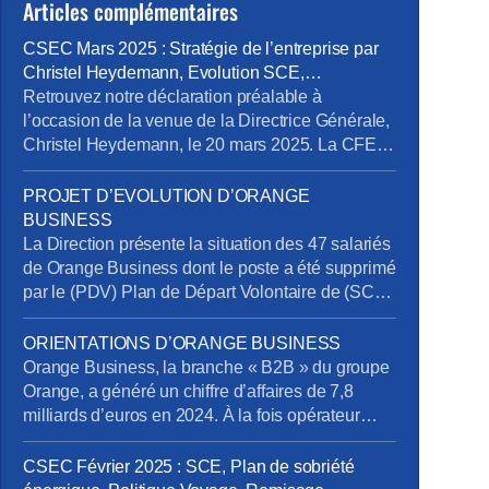
Articles complémentaires
CSEC Mars 2025 : Stratégie de l’entreprise par
Christel Heydemann, Evolution SCE,
Orientations Orange Business
Retrouvez notre déclaration préalable à
l’occasion de la venue de la Directrice Générale,
Christel Heydemann, le 20 mars 2025. La CFE-
CGC Orange l’a interpellée sur plusieurs sujets
issus de l’enquête de la Commission Nationale
PROJET D’EVOLUTION D’ORANGE
de Prévention et de Sécurité (CNPS) : La
BUSINESS
situation de RPS et un suicide reconnu en
La Direction présente la situation des 47 salariés
accident du travail La dégradation […]
de Orange Business dont le poste a été supprimé
par le (PDV) Plan de Départ Volontaire de (SCE)
Services de Communication Entreprise) sans
qu’ils aient été volontaires. Rappelons en effet
ORIENTATIONS D’ORANGE BUSINESS
que la Direction s’était engagée à retrouver des
Orange Business, la branche « B2B » du groupe
postes pour tous les salariés impactés. Au 20
Orange, a généré un chiffre d’affaires de 7,8
mars […]
milliards d’euros en 2024. À la fois opérateur
télécom et intégrateur numérique, elle sert une
clientèle mondiale via trois canaux : Entreprises
CSEC Février 2025 : SCE, Plan de sobriété
France, Grands Clients France et International.