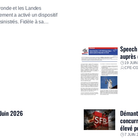
ironde et les Landes
ment a activé un dispositif
inistrés. Fidèle à sa
ment ses équipes afin de
res pour faire face aux
Speech 
auprès 
19 JUIN
CFE-C
 Juin 2026
Démantè
concurr
élevé p
7 JUIN 